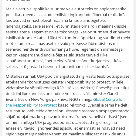
Meie ajastu välispoliitika suurima vale autoriteks on angloameerika
poliitika-, meedia- ja akadeemiliste ringkondade “liberaal-realistid”,
kes usuvad ennast olevat maailma kriiside ainuõigeteks
lahendajateks, selle asemel, et tunnistada oma rolli maailmakriiside
sepistajatena. Tegemist on seltskonnaga, kes on surmanud erinevate
tsivilisatsioonide katsed üksteist tundma õppida ning sundinud meid
mõtestama maailmas aset leidvaid protsesse läbi mõistete, mis
teenivad nende endi võimumängu huve. Tegemist on inimestega,
kes on kaaperdanud endile õiguse sildistada terveid riike
“ebaõnnestunuteks”, “petisteks” või otsesõnu “kurjadeks” – kõik
selleks, et õigustada iseenda “humanitaarseid sekkumisi”.
Mistahes rünnak USA poolt märgistatud riigi vastu leiab ootuspärase
ettekäände “kohustuses kaitsta” (responsibility to protect, millele
viidatakse ka sõnaühendiga R2P – tõlkija märkus). Eneseõigustusliku
doktriini lipukandjaks on endine Austraalia välisminister Gareth
Evans, kes on New Yorgis paikneva NGO nimega
Global Centre for
the Responsibility to Protect
kaasdirektoriks. Evansil ja tema heldelt
tasustatud lobbistide armeel on ülesanne teostada propagandatööd
sõjaõhutajatena, kes peavad kutsuma “rahvusvahelist üldsust” (see
on nimi, millega USA ja agressioonist osa võtvad riigid reeglina
enesele viitavad, ignoreerides asjaolu, et enamasti esindavad need
riigid väga marginaalset vähemust maailma riikidest nii riikide arvu