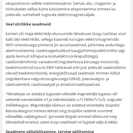
ekspositsioon sellele märkimisväärne. Samas, elu-, magamis- ja
töötubades sellise kütte kasutamine eksponeerima inimese ka
pidevale, suhteliselt tugevale elektromagnetväljale.
Veel ohtlikke seadmeid
korteri või maja elektrikilp eluruumide läheduses (kogu tarbitav vool
käib läbi elektrikilbi, sellega kaasneb ka tugev elektromagnetväli)
WIFI-ühendusega printerid jm arvutiseadmed, juhtmeta anduritega
alarmsüsteemid, raadiosageduslikud kaugjuhtimispuldid (mitte segi
ajada levinud infrapuna-koduelektroonikapultidega),
raadiomikrofonid, variaatorid (reguleeritava kiirusega mootorid),
beebimonitorid (suure EMV tekitavad eriti just pidevalt saaterežiimis
olevad beebimonitorid), energiatõhusad seadmed, timmer-lülitid
(reguleeritava valgustustugevusega lülitid), päevavalgus- ja
säästulambid, raadiosaatjad ja amatöörraadiojaamad.
*Nimekirjas on esitatud tugevaim võimalik magnetvälja tugevus või
vahemik nanoteslades nT ja mikroteslades uT (1000nT=1uT), sulgudes
mõõtekaugus.
Magnetvälja võimsus on esitatud arvestades tüüpilist
kasutuskaugust inimese kehast ning tüüpilise seadme suurimat
võimalikku väljatugevust. Iga seade kiirgab erineval võimsusel ning
tõenäoliselt enamus sama tüüpi seadmeid nii tugevat välja ei tekita.
Seadmete väljalülitamine, tervise säilitamine