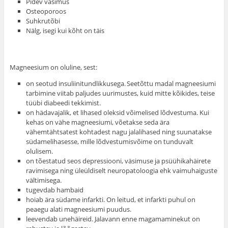
Pidev väsimus
Osteoporoos
Suhkrutõbi
Nälg, isegi kui kõht on täis
Magneesium on oluline, sest:
on seotud insuliinitundlikkusega.
Seetõttu madal magneesiumi
tarbimine viitab paljudes uurimustes, kuid mitte kõikides, teise
tüübi diabeedi tekkimist.
on hädavajalik, et lihased oleksid võimelised lõdvestuma. Kui
kehas on vähe magneesiumi, võetakse seda ära
vähemtähtsatest kohtadest nagu jalalihased ning suunatakse
südamelihasesse, mille lõdvestumisvõime on tunduvalt
olulisem.
on tõestatud seos depressiooni, väsimuse ja psüühikahäirete
ravimisega ning üleüldiselt neuropatoloogia ehk vaimuhaiguste
vältimisega.
tugevdab hambaid
hoiab ära südame infarkti. On leitud, et infarkti puhul on
peaegu alati magneesiumi puudus.
leevendab unehäireid. Jalavann enne magamaminekut on