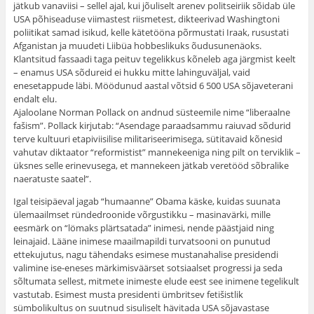
jätkub vanaviisi – sellel ajal, kui jõuliselt arenev politseiriik sõidab üle
USA põhiseaduse viimastest riismetest, dikteerivad Washingtoni
poliitikat samad isikud, kelle kätetööna põrmustati Iraak, rusustati
Afganistan ja muudeti Liibüa hobbeslikuks õudusunenäoks.
Klantsitud fassaadi taga peituv tegelikkus kõneleb aga järgmist keelt
– enamus USA sõdureid ei hukku mitte lahinguväljal, vaid
enesetappude läbi. Möödunud aastal võtsid 6 500 USA sõjaveterani
endalt elu.
Ajaloolane Norman Pollack on andnud süsteemile nime “liberaalne
fašism”. Pollack kirjutab: “Asendage paraadsammu raiuvad sõdurid
terve kultuuri etapiviisilise militariseerimisega, sütitavaid kõnesid
vahutav diktaator “reformistist” mannekeeniga ning pilt on terviklik –
üksnes selle erinevusega, et mannekeen jätkab veretööd sõbralike
naeratuste saatel”.
Igal teisipäeval jagab “humaanne” Obama käske, kuidas suunata
ülemaailmset ründedroonide võrgustikku – masinavärki, mille
eesmärk on “lömaks plärtsatada” inimesi, nende päästjaid ning
leinajaid. Lääne inimese maailmapildi turvatsooni on punutud
ettekujutus, nagu tähendaks esimese mustanahalise presidendi
valimine ise-eneses märkimisväärset sotsiaalset progressi ja seda
sõltumata sellest, mitmete inimeste elude eest see inimene tegelikult
vastutab. Esimest musta presidenti ümbritsev fetišistlik
sümbolikultus on suutnud sisuliselt hävitada USA sõjavastase