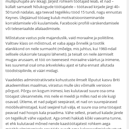
mullipuhujate arv ikkagi. Järjest rohkem töötajaid leiab, et nad –
küllalt sarnaselt Nõukogude töötajatele – töötavad kirjade järgi 40–
50 tundi nädalas, aga teevad tegelikku tööd 15 tundi, nagu ennustas
Keynes. Ülejäänud tööaeg kulub motivatsiooniseminaride
korraldamisele või kuulamisele, Facebooki profiili värskendamisele
või teleseriaalide allalaadimisele.
Mõistatuse vastus pole majanduslik, vaid moraalne ja poliitiline.
Valitsev klass on mõistnud, et vaba ajaga õnnelik ja tootlik
elanikkond on neile surmaoht (mõelge, mis juhtus, kui 1960-ndail
sellisele olukorrale tasapisi läheneti). Ja teisalt on neile äärmiselt
mugav arusaam, et töö on iseenesest moraalne väärtus ja inimene,
kes suuremal osal oma ärkveloleku ajast ei taha ennast allutada
töödistsipliinile, ei vääri midagi.
Vaadeldes administratiivsete kohustuste ilmselt lõputut kasvu Briti
akadeemilises maailmas, viirastus mulle üks võimalik versioon
põrgust. Põrgu on kogum inimesi, kes kulutavad suure osa oma
tööajast ülesannetele, mis neile ei meeldi ja milles nad ei ole kuigi
osavad. Ütleme, et nad palgati seepärast, et nad on suurepärased
mööblivalmistajad, kuid seejärel tuli välja, et suure osa oma tööajast
peavad nad hoopis kala praadima. Vähe sellest, praetud kalade järele
on tegelikult vähe vajadust. Aga ometi hakkab kõiki vaevama tunne,
et ehk kulutavad mõned nende kaastöötajatest rohkem aega
mööblivalmistamisele ega täida ausalt oma kalapraadimiskohustust.