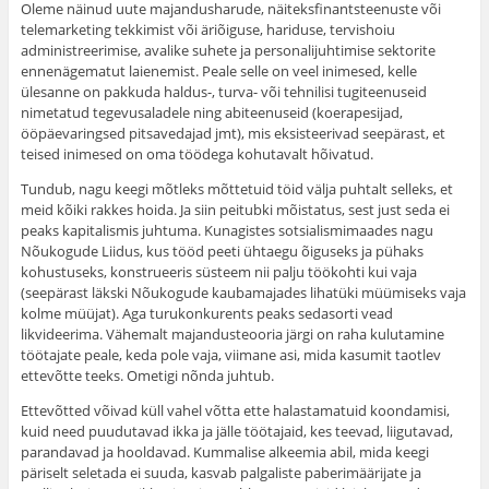
Oleme näinud uute majandusharude, näiteksfinantsteenuste või
telemarketing tekkimist või äriõiguse, hariduse, tervishoiu
administreerimise, avalike suhete ja personalijuhtimise sektorite
ennenägematut laienemist. Peale selle on veel inimesed, kelle
ülesanne on pakkuda haldus-, turva- või tehnilisi tugiteenuseid
nimetatud tegevusaladele ning abiteenuseid (koerapesijad,
ööpäevaringsed pitsavedajad jmt), mis eksisteerivad seepärast, et
teised inimesed on oma töödega kohutavalt hõivatud.
Tundub, nagu keegi mõtleks mõttetuid töid välja puhtalt selleks, et
meid kõiki rakkes hoida. Ja siin peitubki mõistatus, sest just seda ei
peaks kapitalismis juhtuma. Kunagistes sotsialismimaades nagu
Nõukogude Liidus, kus tööd peeti ühtaegu õiguseks ja pühaks
kohustuseks, konstrueeris süsteem nii palju töökohti kui vaja
(seepärast läkski Nõukogude kaubamajades lihatüki müümiseks vaja
kolme müüjat). Aga turukonkurents peaks sedasorti vead
likvideerima. Vähemalt majandusteooria järgi on raha kulutamine
töötajate peale, keda pole vaja, viimane asi, mida kasumit taotlev
ettevõtte teeks. Ometigi nõnda juhtub.
Ettevõtted võivad küll vahel võtta ette halastamatuid koondamisi,
kuid need puudutavad ikka ja jälle töötajaid, kes teevad, liigutavad,
parandavad ja hooldavad. Kummalise alkeemia abil, mida keegi
päriselt seletada ei suuda, kasvab palgaliste paberimäärijate ja