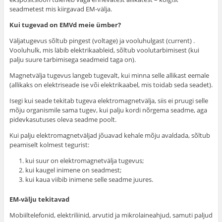
seadmetest mis kiirgavad EM-välja.
Kui tugevad on EMVd meie ümber?
Väljatugevus sõltub pingest (voltage) ja vooluhulgast (current) .
Vooluhulk, mis läbib elektrikaableid, sõltub voolutarbimisest (kui
palju suure tarbimisega seadmeid taga on).
Magnetvälja tugevus langeb tugevalt, kui minna selle allikast eemale
(allikaks on elektriseade ise või elektrikaabel, mis toidab seda seadet).
Isegi kui seade tekitab tugeva elektromagnetvälja, siis ei pruugi selle
mõju organismile sama tugev, kui palju kordi nõrgema seadme, aga
pidevkasutuses oleva seadme poolt.
Kui palju elektromagnetväljad jõuavad kehale mõju avaldada, sõltub
peamiselt kolmest tegurist:
kui suur on elektromagnetvälja tugevus;
kui kaugel inimene on seadmest;
kui kaua viibib inimene selle seadme juures.
EM-välju tekitavad
Mobiiltelefonid, elektriliinid, arvutid ja mikrolaineahjud, samuti paljud