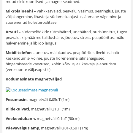
muud elektroonilised- ja magnetseadmed.
Mikrolaineahi –
vähkkasvajad, peavalu, väsimus, pearinglus, juuste
väljalangemine, lihaste ja südame kahjustus, ähmane nägemine ja
suurenenud kolesteroolitase.
Arvuti –
südamelöökide rütmihäired, unehäired, nurisünnitus, tugev
peavalu, kilpnäärme talitlushäire, jõuetus, stress, peapööritus, mälu
halvenemine ja libiido langus.
Mobiiltelefon –
unetus, mälukaotus, peapööritus, iiveldus, halb
keskendumis- võime, juuste hõrenemine, silmahaigused,
hingamisteede vaevused, kohin kõrvus, ajukasvaja ja aneürism
(veresoonte väljasopistis).
Kodumasinate magnetväljad
Pesumasin
, magnetväli 0,05uT (1m)
Riidekuivati
, magnetväli 0,1uT (1m)
Veekeedukann
, magnetväli 0,1uT (30cm)
Päevavalguslamp
, magnetväli 0,01-0,5uT (1m)