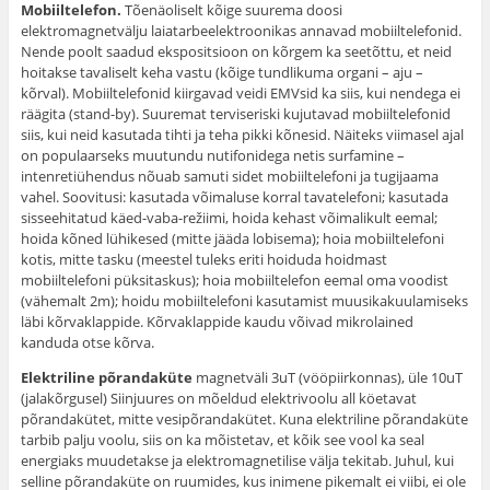
Mobiiltelefon.
Tõenäoliselt kõige suurema doosi
elektromagnetvälju laiatarbeelektroonikas annavad mobiiltelefonid.
Nende poolt saadud ekspositsioon on kõrgem ka seetõttu, et neid
hoitakse tavaliselt keha vastu (kõige tundlikuma organi – aju –
kõrval). Mobiiltelefonid kiirgavad veidi EMVsid ka siis, kui nendega ei
räägita (stand-by). Suuremat terviseriski kujutavad mobiiltelefonid
siis, kui neid kasutada tihti ja teha pikki kõnesid. Näiteks viimasel ajal
on populaarseks muutundu nutifonidega netis surfamine –
intenretiühendus nõuab samuti sidet mobiiltelefoni ja tugijaama
vahel. Soovitusi: kasutada võimaluse korral tavatelefoni; kasutada
sisseehitatud käed-vaba-režiimi, hoida kehast võimalikult eemal;
hoida kõned lühikesed (mitte jääda lobisema); hoia mobiiltelefoni
kotis, mitte tasku (meestel tuleks eriti hoiduda hoidmast
mobiiltelefoni püksitaskus); hoia mobiiltelefon eemal oma voodist
(vähemalt 2m); hoidu mobiiltelefoni kasutamist muusikakuulamiseks
läbi kõrvaklappide. Kõrvaklappide kaudu võivad mikrolained
kanduda otse kõrva.
Elektriline põrandaküte
magnetväli 3uT (vööpiirkonnas), üle 10uT
(jalakõrgusel) Siinjuures on mõeldud elektrivoolu all köetavat
põrandakütet, mitte vesipõrandakütet. Kuna elektriline põrandaküte
tarbib palju voolu, siis on ka mõistetav, et kõik see vool ka seal
energiaks muudetakse ja elektromagnetilise välja tekitab. Juhul, kui
selline põrandaküte on ruumides, kus inimene pikemalt ei viibi, ei ole