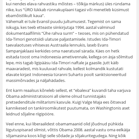
kui nendes elava rahvastiku mõistes – tõlkija märkus) üles ründama
riike, kus “ÜRO lükkab rünnakuplaani tagasi või menetleb küsimust
ebamõistlikult kaua”.
Vähemalt ei tule Evansil puudu jultumusest. Tegemist on sama
isikuga, kes teeb etteaste siinkirjutaja 1994. aastal valminud
dokumentaalfilmis “Ühe rahva surm” – teoses, mis on pühendatud
Ida-Timori genotsiidi ulatuse paljastamisele. Istudes Ida-Timori
taevalaotuses vihisevas Austraalia lennukis, laseb Evans
šampanjaklaasi kerkides oma naeratusel särada. Käes on hetk
esitada toost oma Indoneesia ametivennale, kellega on äsja sõlmitud
lepe, mis tagab ligipääsu Ida-Timori naftale ja gaasile. Jutt käib
maavaradest, mis kuuluvad rahvale, kellest kolmandik kustutati
elavate kirjast Indoneesia türanni Suharto poolt sanktsioneeritud
massimõrvades ja näljahädades.
Ent karm reaalsus kõneleb sellest, et “ebaleva” kuvandi taha varjuva
Obama administratsiooni all oleme olnud tunnistajaks
pretsedenditule militarismi kasvule. Kuigi Valge Maja ees õitsevad
kannikesed on tankiroomikutest puutumata, on Washingtonis aset
leidnud sõjaline riigipööre.
Veel enne, kui liberaalidest obamamaanid olid jõudnud pühkida
liigutuspisarad silmist, võttis Obama 2008. aastal vastu oma eelkäija
sõjamasina koos kõigi selle sõdade ja sõjakuritegudega. Ning kõik