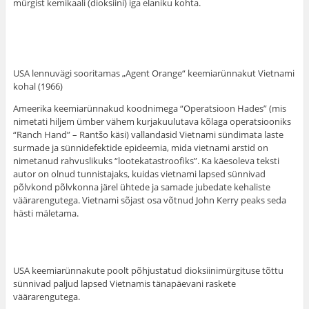
mürgist kemikaali (dioksiini) iga elaniku kohta.
USA lennuvägi sooritamas „Agent Orange“ keemiarünnakut Vietnami
kohal (1966)
Ameerika keemiarünnakud koodnimega “Operatsioon Hades” (mis
nimetati hiljem ümber vähem kurjakuulutava kõlaga operatsiooniks
“Ranch Hand” – Rantšo käsi) vallandasid Vietnami sündimata laste
surmade ja sünnidefektide epideemia, mida vietnami arstid on
nimetanud rahvuslikuks “lootekatastroofiks”. Ka käesoleva teksti
autor on olnud tunnistajaks, kuidas vietnami lapsed sünnivad
põlvkond põlvkonna järel ühtede ja samade jubedate kehaliste
väärarengutega. Vietnami sõjast osa võtnud John Kerry peaks seda
hästi mäletama.
USA keemiarünnakute poolt põhjustatud dioksiinimürgituse tõttu
sünnivad paljud lapsed Vietnamis tänapäevani raskete
väärarengutega.