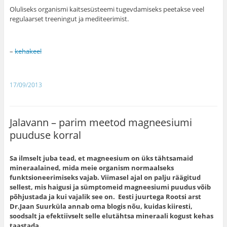
Oluliseks organismi kaitsesüsteemi tugevdamiseks peetakse veel
regulaarset treeningut ja mediteerimist.
–
kehakeel
17/09/2013
Jalavann – parim meetod magneesiumi
puuduse korral
Sa ilmselt juba tead, et magneesium on üks tähtsamaid
mineraalained, mida meie organism normaalseks
funktsioneerimiseks vajab. Viimasel ajal on palju räägitud
sellest, mis haigusi ja sümptomeid magneesiumi puudus võib
põhjustada ja kui vajalik see on. Eesti juurtega Rootsi arst
Dr.Jaan Suurküla annab oma blogis nõu, kuidas kiiresti,
soodsalt ja efektiivselt selle elutähtsa mineraali kogust kehas
taastada.