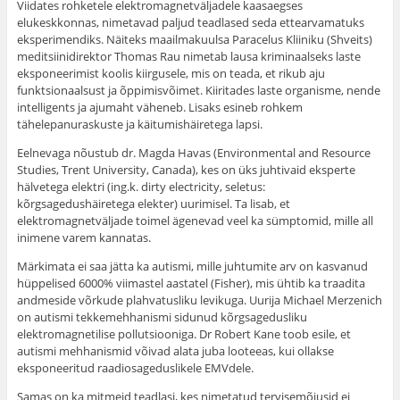
Viidates rohketele elektromagnetväljadele kaasaegses
elukeskkonnas, nimetavad paljud teadlased seda ettearvamatuks
eksperimendiks. Näiteks maailmakuulsa Paracelus Kliiniku (Shveits)
meditsiinidirektor Thomas Rau nimetab lausa kriminaalseks laste
eksponeerimist koolis kiirgusele, mis on teada, et rikub aju
funktsionaalsust ja õppimisvõimet. Kiiritades laste organisme, nende
intelligents ja ajumaht väheneb. Lisaks esineb rohkem
tähelepanuraskuste ja käitumishäiretega lapsi.
Eelnevaga nõustub dr. Magda Havas (Environmental and Resource
Studies, Trent University, Canada), kes on üks juhtivaid eksperte
hälvetega elektri (ing.k. dirty electricity, seletus:
kõrgsagedushäiretega elekter) uurimisel. Ta lisab, et
elektromagnetväljade toimel ägenevad veel ka sümptomid, mille all
inimene varem kannatas.
Märkimata ei saa jätta ka autismi, mille juhtumite arv on kasvanud
hüppelised 6000% viimastel aastatel (Fisher), mis ühtib ka traadita
andmeside võrkude plahvatusliku levikuga. Uurija Michael Merzenich
on autismi tekkemehhanismi sidunud kõrgsagedusliku
elektromagnetilise pollutsiooniga. Dr Robert Kane toob esile, et
autismi mehhanismid võivad alata juba looteeas, kui ollakse
eksponeeritud raadiosageduslikele EMVdele.
Samas on ka mitmeid teadlasi, kes nimetatud tervisemõjusid ei