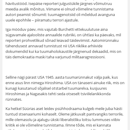
hävitustööd. Isepäise reporteri julgustükile järgnes võimutruu
meedia avalik mõnitus. Viimane ei olnud võimeline tunnistama
autori peamist sõnumit: tuumagenotsiid oli mõeldud avanguna
uuele epohhile – piiramatu terrori ajastule.
Iga mööduv päev, mis vajutab Burchetti ettekuulutuse aina
sügavamale ajalooliste annaalide rubriiki, on ühtlasi ka päevaks, mil
reporteri prohvetlikud sõnad leiavad täideviimist. Aatomirünnaku
tähendusest annavad tunnistust nii USA riiklike arhiivide
dokumendid kui ka tuumaholokaustile järgnenud dekaadid, mis on
täis demokraatia maski taha varjunud militaaragressiooni.
Selline nägi pärast USA 1945. aasta tuumarünnakut välja paik, kus
enne asus linn nimega Hiroshima. USA on tänaseni ainuke riik, mis on
kunagi kasutanud sõjalisel otstarbel tuumarelva, kusjuures
Hiroshimas ja Nagasakis tehti seda otseselt tsiviilelanikkonda
rünnates.
Ka hetkel Süürias aset leidev psühhodraama kulgeb meile juba hästi
tuntud stsenaariumi kohaselt. Oleme jätkuvalt pantvangiks terrorile,
mille olemasolu ja ajalugu ükski liberalistliku loitsu lummuses viibiv
kriitik ei ole võimeline tunnistama. Ilmne tõde, mis ei kannata