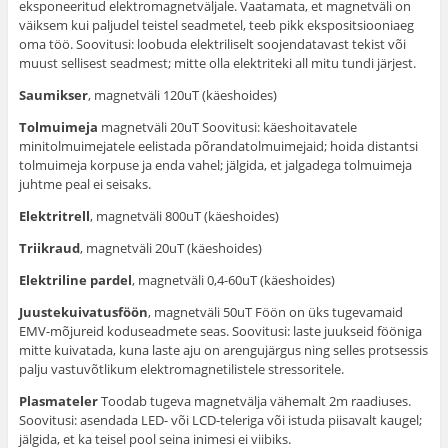
eksponeeritud elektromagnetväljale. Vaatamata, et magnetväli on
väiksem kui paljudel teistel seadmetel, teeb pikk ekspositsiooniaeg
oma töö. Soovitusi: loobuda elektriliselt soojendatavast tekist või
muust sellisest seadmest; mitte olla elektriteki all mitu tundi järjest.
Saumikser
, magnetväli 120uT (käeshoides)
Tolmuimeja
magnetväli 20uT Soovitusi: käeshoitavatele
minitolmuimejatele eelistada põrandatolmuimejaid; hoida distantsi
tolmuimeja korpuse ja enda vahel; jälgida, et jalgadega tolmuimeja
juhtme peal ei seisaks.
Elektritrell
, magnetväli 800uT (käeshoides)
Triikraud
, magnetväli 20uT (käeshoides)
Elektriline pardel
, magnetväli 0,4-60uT (käeshoides)
Juustekuivatusföön
, magnetväli 50uT Föön on üks tugevamaid
EMV-mõjureid koduseadmete seas. Soovitusi: laste juukseid fööniga
mitte kuivatada, kuna laste aju on arengujärgus ning selles protsessis
palju vastuvõtlikum elektromagnetilistele stressoritele.
Plasmateler
Toodab tugeva magnetvälja vähemalt 2m raadiuses.
Soovitusi: asendada LED- või LCD-teleriga või istuda piisavalt kaugel;
jälgida, et ka teisel pool seina inimesi ei viibiks.