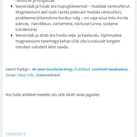
rahustav ja lõõgastav.
leevendab ja hoiab ära hüpoglükeemiat – madalat veresuhkrut.
Magneesiumi abil saab ravida pidevaid madala veresuhkru
probleeme (intensiivne korduv nälg – on vaja süüa mitu korda
päevas, närvilikkus, värisemine, nõrkuse tunne, südame
tukslemine)
leevendab ja aitab ära hoida selja- ja kaelavalu. Optimaalse
magneesiumi tasemega kehas võib olla tunduvalt kergem
nendest valudest lahti saada.
Henri Parkja –
dr. Jaan Suurküla blogi
,
PubMed
,
Loomult tasakaalus
,
Green Med Info
,
ScienceDirect
Kui Sulle artikkel meeldis siis ütle Aitäh seda jagades
16/09/2013