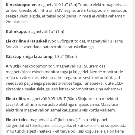
Kineskoopteler
, magnetväli 0,1uT (2m) Toodab elektromagnetvälja
ümber kineskoobi. Tihti on EMV isegi suurem tahapoole kineskoopi,
seega tuleks jälgida, et teisel pool (seina) inimesi ei viibiks vähemalt
2m ulatuses.
Külmkapp
, magnetväli 1uT (1m)
Elektriline äratuskell
(vooluvõrgust toide), magnetväli 1uT (1m)
Soovitusi: asendada patareitoitel äratuskelladega
Säästupirniga laualamp
, 1,3uT (30cm)
Arvuti
(kineskoop)monitor, magnetväli 1uT Suurem osa
magnetväljast esineb monitor taga ja külgedel. Nende monitoride
mõju on võrreldes teiste seadmetega suur, sest kontoritöötajad
veedavad palju aega päevast arvutite taga. Tänapäeval, uute LCD-
ekraanide pealetulekuga jääb kineskoopmonitore aina vähemaks.
Elektriliin
, magnetväli 0,05-1,5uT (30m) Siinjuures on mõeldud
tavalist õhuliini, mis varustab elektriga majapidamisi. Maaaluse
elektriliini magnetväli on samal kaugusel u viis korda väiksem.
Elektritekk
, magnetväli 4uT (keha peal) Elektriteki paneb
kõrgendatud tähelepanu alla asjaolu, et kui selle all end soojendada
mitu tundi järjest (näiteks 7-8t terve öö), siis kogu selle aja on keha