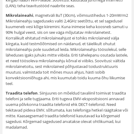
(LAN); teha teavitustööd naabrite seas.
Mikrolaineahi
, magnetväli 8uT (30cm), võimsustihedus 1-20mW/m2
Mikrolaineahju sageduseks valiti 2,4GHz seetõttu, et sel sagedusel
kuumeneb vesi kõige kiiremini. Kuna inimese keha koosneb samuti u
90% hulgal veest, siis on see väga mõjutatav mikrolainetest.
Korralikult ehitatud mikrolaineahjust ei tohiks mikrolaineid välja
kiirgata, kuid testmõõtmised on näidanud, et täielikult ohutut
mikrolaineahju pole suudetud leida. Mikrolaineahju töösolekul, selle
läheduses igaks juhuks mitte viibida. Eriti tähelepanu osutada lastele,
et need töösoleva mikrolaineahju kõrval ei viibiks. Soovitusi: vältida
mikrolainetoitu, sest mikrolained põhjustavad toidustruktuuris
muutusi, valmistada toit mõnes muus ahjus, hästi sobib
konvektsiooniõhuga ahi, mis kuumutab toidu kuuma õhu liikumise
teel.
Traadita telefon
. Siinjuures on mõeldud tavaliinil toimivat traadita
telefoni ja selle tugijaama. Eriti tugeva EMV-ekspositsiooni annavad
uuema põlvkonna traadita telefonid ehk DECT-telefonid. Need
tekitavad pideva EMV, sõltumata, kas telefoniga hetkel räägitakse või
mitte. Kaasaegsemad traadita telefonid kasutavad ka kõrgemaid
sagedusi. Kõrgemad sagedused arvatakse olevat ohtlikumad, kui
madalamad.