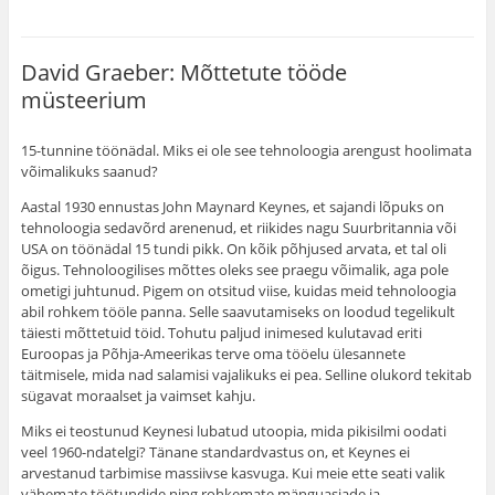
David Graeber: Mõttetute tööde
müsteerium
15-tunnine töönädal. Miks ei ole see tehnoloogia arengust hoolimata
võimalikuks saanud?
Aastal 1930 ennustas John Maynard Keynes, et sajandi lõpuks on
tehnoloogia sedavõrd arenenud, et riikides nagu Suurbritannia või
USA on töönädal 15 tundi pikk. On kõik põhjused arvata, et tal oli
õigus. Tehnoloogilises mõttes oleks see praegu võimalik, aga pole
ometigi juhtunud. Pigem on otsitud viise, kuidas meid tehnoloogia
abil rohkem tööle panna. Selle saavutamiseks on loodud tegelikult
täiesti mõttetuid töid. Tohutu paljud inimesed kulutavad eriti
Euroopas ja Põhja-Ameerikas terve oma tööelu ülesannete
täitmisele, mida nad salamisi vajalikuks ei pea. Selline olukord tekitab
sügavat moraalset ja vaimset kahju.
Miks ei teostunud Keynesi lubatud utoopia, mida pikisilmi oodati
veel 1960-ndatelgi? Tänane standardvastus on, et Keynes ei
arvestanud tarbimise massiivse kasvuga. Kui meie ette seati valik
vähemate töötundide ning rohkemate mänguasjade ja