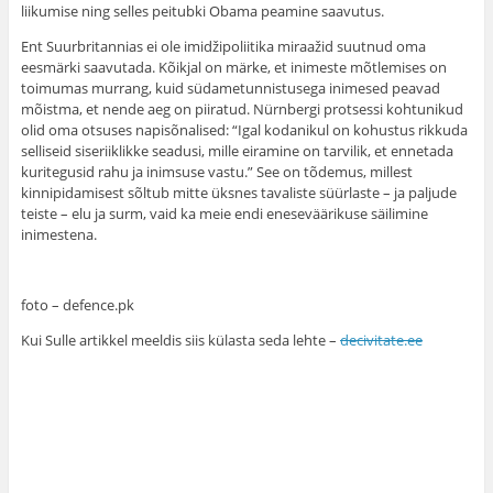
liikumise ning selles peitubki Obama peamine saavutus.
Ent Suurbritannias ei ole imidžipoliitika miraažid suutnud oma
eesmärki saavutada. Kõikjal on märke, et inimeste mõtlemises on
toimumas murrang, kuid südametunnistusega inimesed peavad
mõistma, et nende aeg on piiratud. Nürnbergi protsessi kohtunikud
olid oma otsuses napisõnalised: “Igal kodanikul on kohustus rikkuda
selliseid siseriiklikke seadusi, mille eiramine on tarvilik, et ennetada
kuritegusid rahu ja inimsuse vastu.” See on tõdemus, millest
kinnipidamisest sõltub mitte üksnes tavaliste süürlaste – ja paljude
teiste – elu ja surm, vaid ka meie endi eneseväärikuse säilimine
inimestena.
foto – defence.pk
Kui Sulle artikkel meeldis siis külasta seda lehte –
decivitate.ee