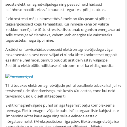
seosta elektromagnetväljadega ning peavad neid hädasid
psühhosomaatilisteks või muudest teguritest põhjustatuks.
Elektrostressi mõju inimese töövõimele on üks peamisi põhjus-
tagajärg-seoseid kogu temaatikas. Kui inimese keha on väliste
keskkonnamõjuite tõttu stressis, siis suunab organism energiavarud
selle stressiga võitlemiseks, vähem jääb energiat üle vaimseteks
tegevusteks, nagu õppimine.
Arstidel on tervisehädade seoseid elektromagnetväljadega väga
raske seostada, sest need väljad ei ründa ühte konkreetset organit
ega ilmne ühel moel. Samuti puudub arstidel vastav väljaõpe.
Seetõttu elektroülitundlikkuse sündroomi meil ka ei diagnoosita.
Tihti tuuakse elektromagnetväljade puhul paralleele tubaka kahjulike
tervisemõjude tõendamisega, mis kestis 40+ aastat, enne kui neid
tervisemõjusid üldiselt aktsepteeriti.
Elektromagnetväljade puhul on aga tegemist palju kompleksema
teemaga. Elektromagnetväljade puhul võib orgaaniliste kahjustuste
ilmnemine võtta kaua aega ning sellele eelneda aastaid
nõrgatasemelist EM-ekspositsiooni iga päev. Elektromagnetväljalise
ekspositsioon tuleneb väga erinevatest allikatest – kõigist