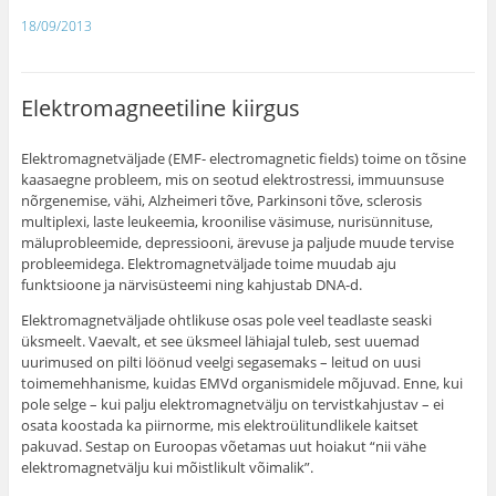
18/09/2013
Elektromagneetiline kiirgus
Elektromagnetväljade (EMF- electromagnetic fields) toime on tõsine
kaasaegne probleem, mis on seotud elektrostressi, immuunsuse
nõrgenemise, vähi, Alzheimeri tõve, Parkinsoni tõve, sclerosis
multiplexi, laste leukeemia, kroonilise väsimuse, nurisünnituse,
mäluprobleemide, depressiooni, ärevuse ja paljude muude tervise
probleemidega. Elektromagnetväljade toime muudab aju
funktsioone ja närvisüsteemi ning kahjustab DNA-d.
Elektromagnetväljade ohtlikuse osas pole veel teadlaste seaski
üksmeelt. Vaevalt, et see üksmeel lähiajal tuleb, sest uuemad
uurimused on pilti löönud veelgi segasemaks – leitud on uusi
toimemehhanisme, kuidas EMVd organismidele mõjuvad. Enne, kui
pole selge – kui palju elektromagnetvälju on tervistkahjustav – ei
osata koostada ka piirnorme, mis elektroülitundlikele kaitset
pakuvad. Sestap on Euroopas võetamas uut hoiakut “nii vähe
elektromagnetvälju kui mõistlikult võimalik”.