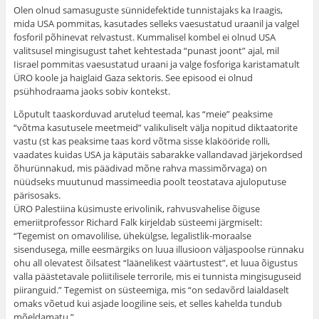
Olen olnud samasuguste sünnidefektide tunnistajaks ka Iraagis,
mida USA pommitas, kasutades selleks vaesustatud uraanil ja valgel
fosforil põhinevat relvastust. Kummalisel kombel ei olnud USA
valitsusel mingisugust tahet kehtestada “punast joont” ajal, mil
Iisrael pommitas vaesustatud uraani ja valge fosforiga karistamatult
ÜRO koole ja haiglaid Gaza sektoris. See episood ei olnud
psühhodraama jaoks sobiv kontekst.
Lõputult taaskorduvad arutelud teemal, kas “meie” peaksime
“võtma kasutusele meetmeid” valikuliselt välja nopitud diktaatorite
vastu (st kas peaksime taas kord võtma sisse klakööride rolli,
vaadates kuidas USA ja käputäis sabarakke vallandavad järjekordsed
õhurünnakud, mis päädivad mõne rahva massimõrvaga) on
nüüdseks muutunud massimeedia poolt teostatava ajuloputuse
pärisosaks.
ÜRO Palestiina küsimuste erivolinik, rahvusvahelise õiguse
emeriitprofessor Richard Falk kirjeldab süsteemi järgmiselt:
“Tegemist on omavolilise, ühekülgse, legalistlik-moraalse
sisendusega, mille eesmärgiks on luua illusioon väljaspoolse rünnaku
ohu all olevatest õilsatest “läänelikest väärtustest”, et luua õigustus
valla päästetavale poliitilisele terrorile, mis ei tunnista mingisuguseid
piiranguid.” Tegemist on süsteemiga, mis “on sedavõrd laialdaselt
omaks võetud kui asjade loogiline seis, et selles kahelda tundub
mõeldamatu.”