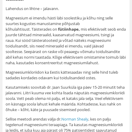
Lahendus on lihtne – jalavann.
Magneesium ei imendu hästi läbi soolestiku ja kõhu ning selle
suurtes kogustes manustamine põhjustab
kõhulahtisust. Täisterades on
fütiinhape,
mis efektiivselt seob enda
juurde tähtsad mineraalid, kaasarvatud magneesiumi
,
tsingi ja
raua. Kui sööd täisteratooteid ja võtad näiteks magneesiumi
toidulisandit, siis need mineraalid ei imendu, vaid jäävad
sooltesse. Seepärast on raske või peaaegu võimatu toidulisandite
abil kehas normi taastada. Kõige efektiivsem omistamine toimub läbi
naha, kasutades konsentreeritut magneesiumilahust.
Magneesiumkloriidon ka Eestis kättesaadav ning selle hind tuleb
sadades kordades odavam kui toidulisandeid ostes.
Kasutamiseks soovitab dr. Jaan Suurküla iga päev 15-20 minutit teha
jalavanni. Liitri kuuma vee kohta lisada näputäis magneesiumkloriidi
soola. Vett peab olema nii palju, et kataks jala selja. Veel efektiivsem
on käsnaga soola lahust kehale määrida. Kohtadesse, kus nahk on
õhuke – kõht, käte ja puusade sisemised pooled.
Sellise meetodi arendas välja dr.
Norman Shealy
, kes on palju
tegelenud magneesiumi teraapiaga. Ta kasutas magneesiumkloriidi
ja leidis, et juba kuu aja pärast oli 75% patsientidest saavutanud