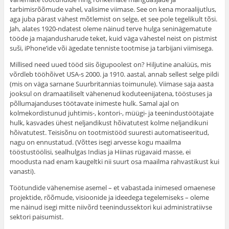
tarbimisrõõmude vahel, valisime viimase. See on kena moraalijutlus,
aga juba pärast vähest mõtlemist on selge, et see pole tegelikult tõsi.
Jah, alates 1920-ndatest oleme näinud terve hulga seninägematute
tööde ja majandusharude teket, kuid väga vähestel neist on pistmist
suši, iPhone’ide või ägedate tenniste tootmise ja tarbijani viimisega.
Millised need uued tööd siis õigupoolest on? Hiljutine analüüs, mis
võrdleb tööhõivet USA-s 2000. ja 1910. aastal, annab sellest selge pildi
(mis on väga sarnane Suurbritannias toimunule). Viimase saja aasta
jooksul on dramaatiliselt vähenenud koduteenijatena, tööstuses ja
põllumajanduses töötavate inimeste hulk. Samal ajal on
kolmekordistunud juhtimis-, kontori-, müügi- ja teenindustöötajate
hulk, kasvades ühest neljandikust hõivatutest kolme neljandikuni
hõivatutest. Teisisõnu on tootmistööd suuresti automatiseeritud,
nagu on ennustatud. (Võttes isegi arvesse kogu maailma
tööstustöölisi, sealhulgas Indias ja Hiinas rügavaid masse, ei
moodusta nad enam kaugeltki nii suurt osa maailma rahvastikust kui
vanasti).
Töötundide vähenemise asemel – et vabastada inimesed omaenese
projektide, rõõmude, visioonide ja ideedega tegelemiseks – oleme
me näinud isegi mitte niivõrd teenindussektori kui administratiivse
sektori paisumist.