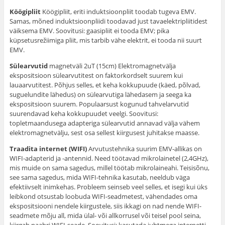
Köögipliit
Köögipliit, eriti induktsioonpliit toodab tugeva EMV.
Samas, mõned induktsioonpliidi toodavad just tavaelektripliitidest
väiksema EMV. Soovitusi: gaasipliit ei tooda EMV; pika
küpsetusrežiimiga pliit, mis tarbib vähe elektrit, ei tooda nii suurt
EMV.
Sülearvutid
magnetväli 2uT (15cm) Elektromagnetvälja
ekspositsioon sülearvutitest on faktorkordselt suurem kui
lauaarvutitest. Põhjus selles, et keha kokkupuude (käed, põlvad,
suguelundite lähedus) on sülearvutiga lähedasem ja seega ka
ekspositsioon suurem. Populaarsust kogunud tahvelarvutid
suurendavad keha kokkupuudet veelgi. Soovitusi:
topletmaandusega adapteriga sülearvutid annavad välja vähem
elektromagnetvälju, sest osa sellest kiirgusest juhitakse maasse.
Traadita internet (WIFI)
Arvutustehnika suurim EMV-allikas on
WIFI-adapterid ja -antennid. Need töötavad mikrolainetel (2,4GHz),
mis muide on sama sagedus, millel töötab mikrolaineahi. Teisisõnu,
see sama sagedus, mida WIFI-tehnika kasutab, neeldub väga
efektiivselt inimkehas. Probleem seinseb veel selles, et isegi kui üks
leibkond otsustab loobuda WIFI-seadmetest, vähendades oma
ekspositsiooni nendele kiirgustele, siis ikkagi on nad nende WIFI-
seadmete mõju all, mida ülal- või allkorrusel või teisel pool seina,
kiirgab naabri WIFI-seade. Soovitusi: kasutada juhtmega internetti