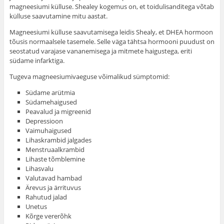
magneesiumi külluse. Shealey kogemus on, et toidulisanditega võtab
külluse saavutamine mitu aastat.
Magneesiumi külluse saavutamisega leidis Shealy, et DHEA hormoon
tõusis normaalsele tasemele. Selle väga tähtsa hormooni puudust on
seostatud varajase vananemisega ja mitmete haigustega, eriti
südame infarktiga.
Tugeva magneesiumivaeguse võimalikud sümptomid:
Südame arütmia
Südamehaigused
Peavalud ja migreenid
Depressioon
Vaimuhaigused
Lihaskrambid jalgades
Menstruaalkrambid
Lihaste tõmblemine
Lihasvalu
Valutavad hambad
Ärevus ja ärrituvus
Rahutud jalad
Unetus
Kõrge vererõhk