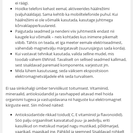
ei räägi.
Hoidke telefoni kehast eemal, aktiveerides häälrežiimi
(valjuhääldaja). Sama kehtib ka mobiiltelefonide puhul. Kui
häälrežiimi ei ole võimalik kasutada, kasutage juhtmega
kõrvaklappe/kuulareid.
Paigutada seadmed ja nendeni viiv juhtmestik endast nii
kaugele kui võimalik – neis kohtades kus inimene pikemalt
viibib. Tähtis on teada, et iga meeter eemale elektriseadmest,
vähendab magnetvälju märgatavalt (suurusjärgus sada korda).
Kui vastavat tehnikat kasutada, valida selline mudel, mis
toodab vähem EMVsid. Tavaliselt on sellised seadmed kallimad,
sest sisaldavad paremaid komponente, varjestust jm.
Mida lühem kasutusaeg, seda väiksem ekspositsioon
elektromagnetväljadele ehk seda turvalisem.
Ei saa siinkohalgi ümber tervislikust toitumsest. Vitamiinid,
mineraalid, antioksüdandid ja rasvhapped aitavad meil hoida
organismi tugeva ja vastupidavana nii haiguste kui elektromagnet
kiirguste eest. Siin mõned näited:
Antioksüdantide rikkad toidud( C, E vitamiinid ja flavonoidid).
Söö palju orgaaniliset kasvatatud puu- ja aedvilju, eriti
kasulikud on metsikud marjad nagu mustikad, põldmarjad,
vaarikad, maasikad jne. Pähklid ja seemned Sisaldavad rohkelt