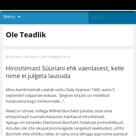
Menu
Ole Teadlik
MONTHLY ARCHIVES:
SEPTEMBER 2013
Hiroshimast Süüriani ehk vaenlasest, kelle
nime ei julgeta lausuda
Minu kambriseinalt vaatab vastu Daily Expressi 1945. aasta 5.
septembri väljaande esikaas. “Järgnev kirjutis on mõeldud
hoiatusena kogu inimkonnale…”.
Need on sõnad, millega Wilfred Burchetti juhatas sisse oma
erireportaaži tuumaholokaustis hävitatud Hiroshimast.
Ajalugu on tänaseks tõestanud Burchetti hoiatuse prohvetlikkust.
Astudes üle USA okupatsioonivägede rangetest keeldudest, võttis
Burchett ette ohtliku retke, et näha oma silmaga äsja toime pandud