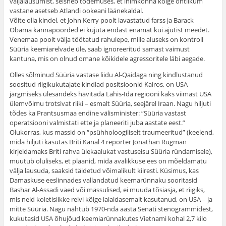
väljalausumist, seisneb tõdemuses, et inimkonna kõige ohtlikum
vastane asetseb Atlandi ookeani läänekaldal.
Võite olla kindel, et John Kerry poolt lavastatud farss ja Barack
Obama kannapöörded ei kujuta endast enamat kui ajutist meedet.
Venemaa poolt välja töötatud rahulepe, mille aluseks on kontroll
Süüria keemiarelvade üle, saab ignoreeritud samast vaimust
kantuna, mis on olnud omane kõikidele agressoritele läbi aegade.
Olles sõlminud Süüria vastase liidu Al-Qaidaga ning kindlustanud
soositud riigikukutajate kindlad positsioonid Kairos, on USA
järgmiseks ülesandeks hävitada Lähis-Ida regiooni kaks viimast USA
ülemvõimu trotsivat riiki – esmalt Süüria, seejärel Iraan. Nagu hiljuti
tõdes ka Prantsusmaa endine välisminister: “Süüria vastast
operatsiooni valmistati ette ja planeeriti juba aastate eest.”
Olukorras, kus massid on “psühholoogiliselt traumeeritud” (keelend,
mida hiljuti kasutas Briti Kanal 4 reporter Jonathan Rugman
kirjeldamaks Briti rahva ülekaalukat vastuseisu Süüria ründamisele),
muutub oluliseks, et plaanid, mida avalikkuse ees on mõeldamatu
välja lausuda, saaksid täidetud võimalikult kiiresti. Küsimus, kas
Damaskuse eeslinnades vallandatud keemarünnaku sooritasid
Bashar Al-Assadi väed või mässulised, ei muuda tõsiasja, et riigiks,
mis neid koletislikke relvi kõige laialdasemalt kasutanud, on USA – ja
mitte Süüria. Nagu nähtub 1970-nda aasta Senati stenogrammidest,
kukutasid USA õhujõud keemiarünnakutes Vietnami kohal 2,7 kilo