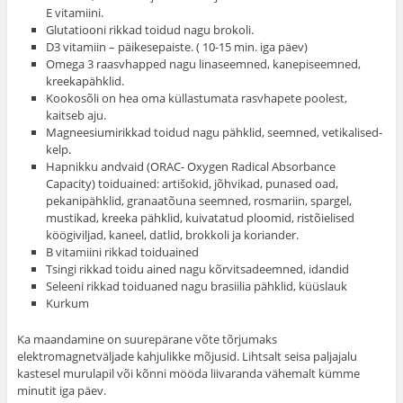
E vitamiini.
Glutatiooni rikkad toidud nagu brokoli.
D3 vitamiin – päikesepaiste. ( 10-15 min. iga päev)
Omega 3 raasvhapped nagu linaseemned, kanepiseemned,
kreekapähklid.
Kookosõli on hea oma küllastumata rasvhapete poolest,
kaitseb aju.
Magneesiumirikkad toidud nagu pähklid, seemned, vetikalised-
kelp.
Hapnikku andvaid (ORAC- Oxygen Radical Absorbance
Capacity) toiduained: artišokid, jõhvikad, punased oad,
pekanipähklid, granaatõuna seemned, rosmariin, spargel,
mustikad, kreeka pähklid, kuivatatud ploomid, ristõielised
köögiviljad, kaneel, datlid, brokkoli ja koriander.
B vitamiini rikkad toiduained
Tsingi rikkad toidu ained nagu kõrvitsadeemned, idandid
Seleeni rikkad toiduaned nagu brasiilia pähklid, küüslauk
Kurkum
Ka maandamine on suurepärane võte tõrjumaks
elektromagnetväljade kahjulikke mõjusid. Lihtsalt seisa paljajalu
kastesel murulapil või kõnni mööda liivaranda vähemalt kümme
minutit iga päev.