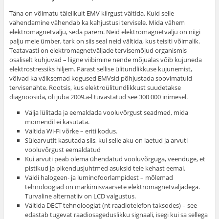
Täna on võimatu täielikult EMV kiirgust vältida. Kuid selle
vähendamine vähendab ka kahjustusi tervisele. Mida vähem
elektromagnetvälju, seda parem. Neid elektromagnetvälju on niigi
palju meie ümber, tark on siis seal neid vältida, kus teisiti võimalik.
Teatavasti on elektromagnetväljade tervisemõjud organismis
osaliselt kuhjuvad – liigne viibimine nende mõjualas võib kujuneda
elektrostressiks hiljem. Pärast sellise ülitundlikkuse kujunemist,
võivad ka väiksemad kogused EMVsid põhjustada soovimatuid
tervisenähte. Rootsis, kus elektroülitundlikkust suudetakse
diagnoosida, oli juba 2009.a-l tuvastatud see 300 000 inimesel.
Välja lülitada ja eemaldada vooluvõrgust seadmed, mida
momendil ei kasutata.
Vältida Wi-Fi võrke – eriti kodus.
Sülearvutit kasutada siis, kui selle aku on laetud ja arvuti
vooluvõrgust eemaldatud
Kui arvuti peab olema ühendatud vooluvõrguga, veenduge, et
pistikud ja pikendusjuhtmed asuksid teie kehast eemal.
Väldi halogeen- ja luminofoorlampidest – mõlemad
tehnoloogiad on märkimisväärsete elektromagnetväljadega.
Turvaline alternatiiv on LCD valgustus.
Vältida DECT tehnoloogiat (nt raadiotelefon taksodes) – see
edastab tugevat raadiosageduslikku signaali, isegi kui sa sellega