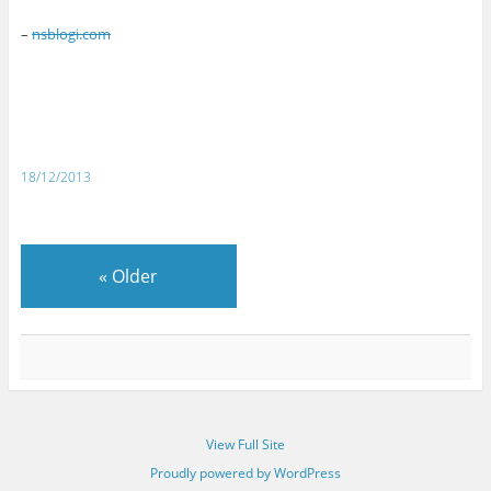
–
nsblogi.com
18/12/2013
«
Older
View Full Site
Proudly powered by WordPress