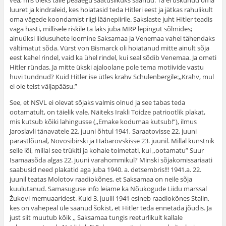
vea, mis oleks talle peaaegu saatuslikuks saanud. Ta ei uskunud oma
luuret ja kindraleid, kes hoiatasid teda Hitleri eest ja jätkas rahulikult
oma vägede koondamist riigi läänepiirile. Sakslaste juht Hitler teadis
väga hästi, millisele riskile ta läks juba MRP lepingut sõlmides;
ainuüksi liidusuhete loomine Saksamaa ja Venemaa vahel tähendaks
vältimatut sõda. Vürst von Bismarck oli hoiatanud mitte ainult sõja
eest kahel rindel, vaid ka ühel rindel, kui seal sõdib Venemaa. Ja ometi
Hitler ründas. Ja mitte ükski ajaloolane pole tema motiivide vastu
huvi tundnud? Kuid Hitler ise ütles krahv Schulenbergile:,,Krahv, mul
ei ole teist väljapääsu.”
See, et NSVL ei olevat sõjaks valmis olnud ja see tabas teda
ootamatult, on täielik vale. Näiteks Irakli Toidze patriootlik plakat,
mis kutsub kõiki lahingusse (,,Emake kodumaa kutsub!”), ilmus
Jaroslavli tänavatele 22. juuni õhtul 1941, Saraatovisse 22. juuni
pärastlõunal, Novosibirski ja Habarovskisse 23. juunil. Millal kunstnik
selle lõi, millal see trükiti ja kohale toimetati, kui ,,ootamatu” Suur
Isamaasõda algas 22. juuni varahommikul? Minski sõjakomissariaati
saabusid need plakatid aga juba 1940. a. detsembris!!! 1941.a. 22.
juunil teatas Molotov raadiokõnes, et Saksamaa on neile sõja
kuulutanud. Samasuguse info leiame ka Nõukogude Liidu marssal
Žukovi memuaaridest. Kuid 3. juulil 1941 esineb raadiokõnes Stalin,
kes on vahepeal üle saanud šokist, et Hitler teda ennetada jõudis. Ja
just siit muutub kõik ,, Saksamaa tungis reeturlikult kallale