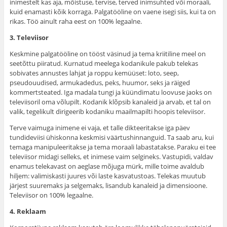
inimestelt kas aja, mõistuse, tervise, terved inimsuhted või moraali,
kuid enamasti kõik korraga. Palgatööline on vaene isegi siis, kui ta on
rikas. Töö ainult raha eest on 100% legaalne.
3. Televiisor
Keskmine palgatööline on tööst väsinud ja tema kriitiline meel on
seetõttu piiratud. Kurnatud meelega kodanikule pakub telekas
sobivates annustes lahjat ja roppu kemüüset: loto, seep,
pseudouudised, armukadedus, peks, huumor, seks ja räiged
kommertsteated. Iga madala tungi ja küündimatu loovuse jaoks on
televiisoril oma võlupilt. Kodanik klõpsib kanaleid ja arvab, et tal on
valik, tegelikult dirigeerib kodaniku maailmapilti hoopis televiisor.
Terve vaimuga inimene ei vaja, et talle dikteeritakse iga päev
tundideviisi ühiskonna keskmisi väärtushinnanguid. Ta saab aru, kui
temaga manipuleeritakse ja tema moraali labastatakse. Paraku ei tee
televiisor midagi selleks, et inimese vaim selgineks. Vastupidi, valdav
enamus telekavast on aeglase mõjuga mürk, mille toime avaldub
hiljem: valimiskasti juures või laste kasvatustoas. Telekas muutub
järjest suuremaks ja selgemaks, lisandub kanaleid ja dimensioone.
Televiisor on 100% legaalne.
4. Reklaam