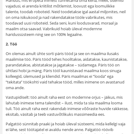
Haridus, mis ei õpeta inimest tunnetama oma keha, meeli, sisemisi
vajadusi, ei arenda kriitilist mõtlemist, loovust ega loomulikke
talente, toodab roboteid. Neid toodetakse igal aastal miljonites, neil
on oma isikukood ja nad rakendatakse tööle vabrikutes, mis
toodavad uusi roboteid. Seda seni, kuni loodusvarad, moraal ja
maailm otsa saavad. Vabrikuid hoiab üleval modernne
haridussüsteem ning see on 100% legaalne.
2. Töö
On olemas ainult ühte sorti päris tööd ja see on maailma ilusaks
maalimise töö. Päris tööd tehes hoolitakse, aidatakse, kaunistatakse,
parandatakse, abistatakse ja jagatakse – südamega. Päris töö on
ühtlasi hobi ja mäng. Päris tööl kaunistavad maailma koos sinuga
kolleegid, ülemused ja kliendid. Päris maailmas ei “looda” ega
“tekitata” töökohti vaid tehakse tööd, milles inimene on avastanud
oma ande.
Vastupidiselt: töö ainult raha eest on modernne orjus – jäikus, mis
lahutab inimese tema talendist – ilust, mida ta siia maailma looma
tuli. Töö ainult raha eest rakendab inimese võõraste huvide rakkesse,
eksitab, väsitab ja teeb vastuvõtlikuks massimeedia ees.
Palgatöö sünnitab praaki ja hoiab üleval süsteemi, mida kellelgi vaja
ei lähe, sest töötajatel ei avaldu nende anne. Palgatöö röövib