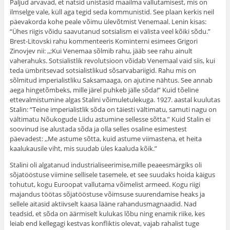
Paljud arvavad, et natsid unistasid maailma vallutamisest, mis on
ilmselge vale, küll aga tegid seda kommunistid. See plaan kerkis neil
päevakorda kohe peale võimu ülevõtmist Venemaal. Lenin kisas:
“Ühes riigis võidu saavutanud sotsialism ei välista veel kõiki sõdu.”
Brest-Litovski rahu kommenteeris Kominterni esimees Grigori
Zinovjev nii: ,,;Kui Venemaa sõlmib rahu, jääb see rahu ainult
vaherahuks. Sotsialistlik revolutsioon võidab Venemaal vaid siis, kui
teda ümbritsevad sotsialistlikud sõsarvabariigid. Rahu mis on
sõlmitud imperialistliku Saksamaaga, on ajutine nähtus. See annab
aega hingetõmbeks, mille järel puhkeb jälle sõda!” Kuid tõeline
ettevalmistumine algas Stalini võimuletulekuga. 1927. aastal kuulutas
Stalin: “Teine imperialistlik sõda on täiesti vältimatu, samuti nagu on
vältimatu Nõukogude Liidu astumine sellesse sõtta.” Kuid Stalin ei
soovinud ise alustada sõda ja olla selles osaline esimestest
päevadest: ,,Me astume sõtta, kuid astume viimastena, et heita
kaalukausile viht, mis suudab üles kaaluda kõik.”
Stalini oli algatanud industrialiseerimise,mille peaeesmärgiks oli
sõjatööstuse viimine sellisele tasemele, et see suudaks hoida käigus
tohutut, kogu Euroopat vallutama võimelist armeed. Kogu riigi
majandus töötas sõjatööstuse võimsuse suurendamise heaks ja
sellele aitasid aktiivselt kaasa lääne rahandusmagnaadid. Nad
teadsid, et sõda on äärmiselt kulukas lõbu ning enamik riike, kes
leiab end kellegagi kestvas konfliktis olevat, vajab rahalist tuge