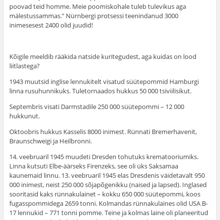
poovad teid homme. Meie poomiskohale tuleb tulevikus aga
mälestussammas.” Nürnbergi protsessi teenindanud 3000
inimesesest 2400 olid juudid!
Kõigile meeldib rääkida natside kuritegudest, aga kuidas on lood
liitlastega?
1943 muutsid inglise lennukitelt visatud süütepommid Hamburgi
linna rusuhunnikuks. Tuletornaados hukkus 50 000 tsiviilisikut.
Septembris visati Darmstadile 250 000 süütepommi – 12 000
hukkunut.
Oktoobris hukkus Kasselis 8000 inimest. Rünnati Bremerhavenit,
Braunschweigi ja Heilbronni.
14. veebruaril 1945 muudeti Dresden tohutuks krematooriumiks.
Linna kutsuti Elbe-äärseks Firenzeks, see oli üks Saksamaa
kaunemaid linnu. 13. veebruaril 1945 elas Dresdenis väidetavalt 950
000 inimest, neist 250 000 sõjapõgenikku (naised ja lapsed). Inglased
sooritasid kaks rünnakulainet – kokku 650 000 süütepommi, koos
fugasspommidega 2659 tonni. Kolmandas rünnakulaines olid USA B-
17 lennukid – 771 tonni pomme. Teine ja kolmas laine oli planeeritud