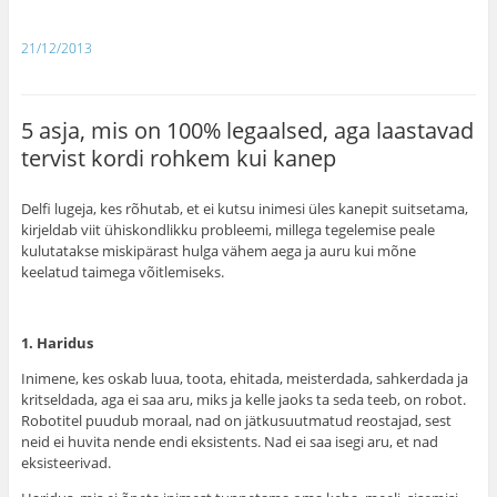
21/12/2013
5 asja, mis on 100% legaalsed, aga laastavad
tervist kordi rohkem kui kanep
Delfi lugeja, kes rõhutab, et ei kutsu inimesi üles kanepit suitsetama,
kirjeldab viit ühiskondlikku probleemi, millega tegelemise peale
kulutatakse miskipärast hulga vähem aega ja auru kui mõne
keelatud taimega võitlemiseks.
1. Haridus
Inimene, kes oskab luua, toota, ehitada, meisterdada, sahkerdada ja
kritseldada, aga ei saa aru, miks ja kelle jaoks ta seda teeb, on robot.
Robotitel puudub moraal, nad on jätkusuutmatud reostajad, sest
neid ei huvita nende endi eksistents. Nad ei saa isegi aru, et nad
eksisteerivad.