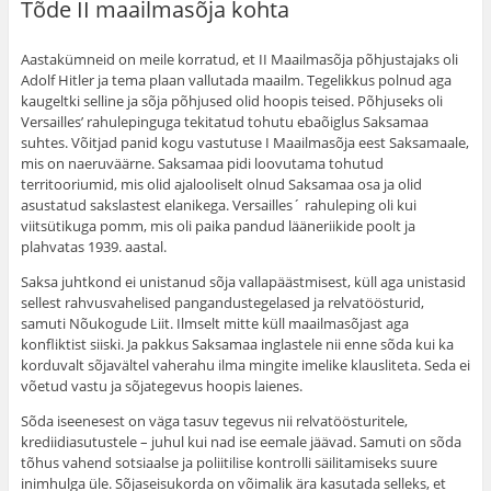
Tõde II maailmasõja kohta
Aastakümneid on meile korratud, et II Maailmasõja põhjustajaks oli
Adolf Hitler ja tema plaan vallutada maailm. Tegelikkus polnud aga
kaugeltki selline ja sõja põhjused olid hoopis teised. Põhjuseks oli
Versailles’ rahulepinguga tekitatud tohutu ebaõiglus Saksamaa
suhtes. Võitjad panid kogu vastutuse I Maailmasõja eest Saksamaale,
mis on naeruväärne. Saksamaa pidi loovutama tohutud
territooriumid, mis olid ajalooliselt olnud Saksamaa osa ja olid
asustatud sakslastest elanikega. Versailles´ rahuleping oli kui
viitsütikuga pomm, mis oli paika pandud lääneriikide poolt ja
plahvatas 1939. aastal.
Saksa juhtkond ei unistanud sõja vallapäästmisest, küll aga unistasid
sellest rahvusvahelised pangandustegelased ja relvatöösturid,
samuti Nõukogude Liit. Ilmselt mitte küll maailmasõjast aga
konfliktist siiski. Ja pakkus Saksamaa inglastele nii enne sõda kui ka
korduvalt sõjavältel vaherahu ilma mingite imelike klausliteta. Seda ei
võetud vastu ja sõjategevus hoopis laienes.
Sõda iseenesest on väga tasuv tegevus nii relvatöösturitele,
krediidiasutustele – juhul kui nad ise eemale jäävad. Samuti on sõda
tõhus vahend sotsiaalse ja poliitilise kontrolli säilitamiseks suure
inimhulga üle. Sõjaseisukorda on võimalik ära kasutada selleks, et