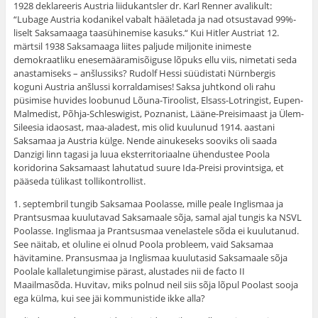
1928 deklareeris Austria liidukantsler dr. Karl Renner avalikult:
“Lubage Austria kodanikel vabalt hääletada ja nad otsustavad 99%-
liselt Saksamaaga taasühinemise kasuks.“ Kui Hitler Austriat 12.
märtsil 1938 Saksamaaga liites paljude miljonite inimeste
demokraatliku enesemääramisõiguse lõpuks ellu viis, nimetati seda
anastamiseks – anšlussiks? Rudolf Hessi süüdistati Nürnbergis
koguni Austria anšlussi korraldamises! Saksa juhtkond oli rahu
püsimise huvides loobunud Lõuna-Tiroolist, Elsass-Lotringist, Eupen-
Malmedist, Põhja-Schleswigist, Poznanist, Lääne-Preisimaast ja Ülem-
Sileesia idaosast, maa-aladest, mis olid kuulunud 1914. aastani
Saksamaa ja Austria külge. Nende ainukeseks sooviks oli saada
Danzigi linn tagasi ja luua eksterritoriaalne ühendustee Poola
koridorina Saksamaast lahutatud suure Ida-Preisi provintsiga, et
pääseda tülikast tollikontrollist.
1. septembril tungib Saksamaa Poolasse, mille peale Inglismaa ja
Prantsusmaa kuulutavad Saksamaale sõja, samal ajal tungis ka NSVL
Poolasse. Inglismaa ja Prantsusmaa venelastele sõda ei kuulutanud.
See näitab, et oluline ei olnud Poola probleem, vaid Saksamaa
hävitamine. Pransusmaa ja Inglismaa kuulutasid Saksamaale sõja
Poolale kallaletungimise pärast, alustades nii de facto II
Maailmasõda. Huvitav, miks polnud neil siis sõja lõpul Poolast sooja
ega külma, kui see jäi kommunistide ikke alla?