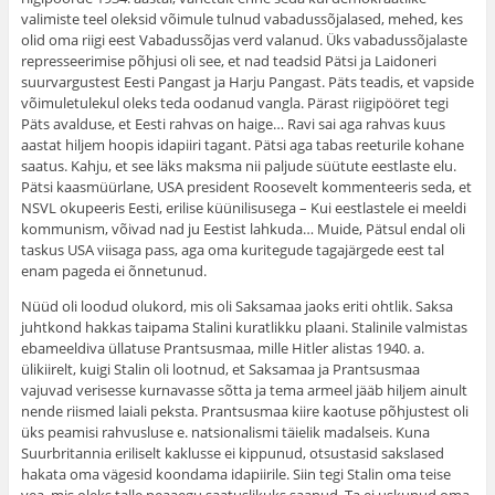
valimiste teel oleksid võimule tulnud vabadussõjalased, mehed, kes
olid oma riigi eest Vabadussõjas verd valanud. Üks vabadussõjalaste
represseerimise põhjusi oli see, et nad teadsid Pätsi ja Laidoneri
suurvargustest Eesti Pangast ja Harju Pangast. Päts teadis, et vapside
võimuletulekul oleks teda oodanud vangla. Pärast riigipööret tegi
Päts avalduse, et Eesti rahvas on haige… Ravi sai aga rahvas kuus
aastat hiljem hoopis idapiiri tagant. Pätsi aga tabas reeturile kohane
saatus. Kahju, et see läks maksma nii paljude süütute eestlaste elu.
Pätsi kaasmüürlane, USA president Roosevelt kommenteeris seda, et
NSVL okupeeris Eesti, erilise küünilisusega – Kui eestlastele ei meeldi
kommunism, võivad nad ju Eestist lahkuda… Muide, Pätsul endal oli
taskus USA viisaga pass, aga oma kuritegude tagajärgede eest tal
enam pageda ei õnnetunud.
Nüüd oli loodud olukord, mis oli Saksamaa jaoks eriti ohtlik. Saksa
juhtkond hakkas taipama Stalini kuratlikku plaani. Stalinile valmistas
ebameeldiva üllatuse Prantsusmaa, mille Hitler alistas 1940. a.
ülikiirelt, kuigi Stalin oli lootnud, et Saksamaa ja Prantsusmaa
vajuvad verisesse kurnavasse sõtta ja tema armeel jääb hiljem ainult
nende riismed laiali peksta. Prantsusmaa kiire kaotuse põhjustest oli
üks peamisi rahvusluse e. natsionalismi täielik madalseis. Kuna
Suurbritannia eriliselt kaklusse ei kippunud, otsustasid sakslased
hakata oma vägesid koondama idapiirile. Siin tegi Stalin oma teise