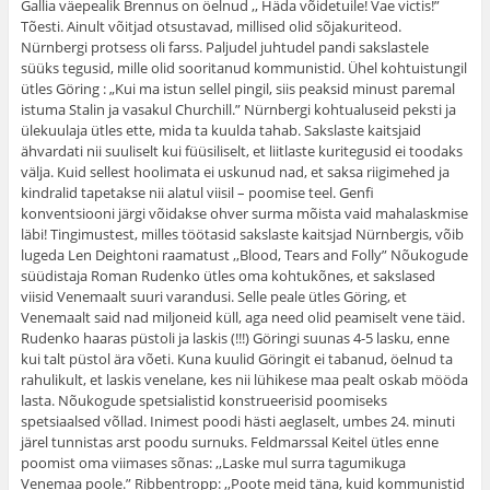
Gallia väepealik Brennus on öelnud ,, Häda võidetuile! Vae victis!”
Tõesti. Ainult võitjad otsustavad, millised olid sõjakuriteod.
Nürnbergi protsess oli farss. Paljudel juhtudel pandi sakslastele
süüks tegusid, mille olid sooritanud kommunistid. Ühel kohtuistungil
ütles Göring : „Kui ma istun sellel pingil, siis peaksid minust paremal
istuma Stalin ja vasakul Churchill.” Nürnbergi kohtualuseid peksti ja
ülekuulaja ütles ette, mida ta kuulda tahab. Sakslaste kaitsjaid
ähvardati nii suuliselt kui füüsiliselt, et liitlaste kuritegusid ei toodaks
välja. Kuid sellest hoolimata ei uskunud nad, et saksa riigimehed ja
kindralid tapetakse nii alatul viisil – poomise teel. Genfi
konventsiooni järgi võidakse ohver surma mõista vaid mahalaskmise
läbi! Tingimustest, milles töötasid sakslaste kaitsjad Nürnbergis, võib
lugeda Len Deightoni raamatust ,,Blood, Tears and Folly” Nõukogude
süüdistaja Roman Rudenko ütles oma kohtukõnes, et sakslased
viisid Venemaalt suuri varandusi. Selle peale ütles Göring, et
Venemaalt said nad miljoneid küll, aga need olid peamiselt vene täid.
Rudenko haaras püstoli ja laskis (!!!) Göringi suunas 4-5 lasku, enne
kui talt püstol ära võeti. Kuna kuulid Göringit ei tabanud, öelnud ta
rahulikult, et laskis venelane, kes nii lühikese maa pealt oskab mööda
lasta. Nõukogude spetsialistid konstrueerisid poomiseks
spetsiaalsed võllad. Inimest poodi hästi aeglaselt, umbes 24. minuti
järel tunnistas arst poodu surnuks. Feldmarssal Keitel ütles enne
poomist oma viimases sõnas: ,,Laske mul surra tagumikuga
Venemaa poole.” Ribbentropp: ,,Poote meid täna, kuid kommunistid