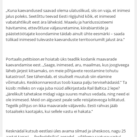
„Kuna kaevandused saavad olema ulatuslikud, siis on vaja, et inimesi
jalus poleks. Seetõttu teevad Eesti riigijuhid kõik, et inimesed
vabatahtlikult eest ära läheksid. Maaelu ja haridussüsteemi
hävitamine, ettevõtluse väljasuretamine, kiirabiarstide ja
päästetöötajate koondamine täidab ainult ühte eesmärki – saada
tülikad inimesed tulevaste kaevanduste territooriumilt jalust ära.”
Portaalis
petitsioon.ee
hoiatab üks teadlik kodanik maavarade
kaevandamise eest. „Saage, inimesed, aru, maailmas, kus joogiveega
läheb järjest kitsamaks, on meie põhjavete reostamine tohutu
katastroof. See tähendab, et sisuliselt muutub siin elamine
võimatuks. Keskkonnareostus toob kaasa palju tervisehädasid.” Ta
küsib: milleks on vaja juba nüüd allkirjastada Rail Baltica 2 lepe?
„Järelikult tahetakse midagi väga suures mahus vedada, ning need ei
ole inimesed. Meid on algusest peale selle reisijateveoga lollitatud.
Tegelik põhjus on ikka maavarade väljavedu. Eesti rahvas jääb
totaalseks kaotajaks, kui sellele vastu ei hakata.”
Kesknädal kutsub eestlasi üles avama silmad ja üheskoos, nagu 25
aastat tagasi – „fosforiidisõja” aegadel – võitlema saatuse vastu!