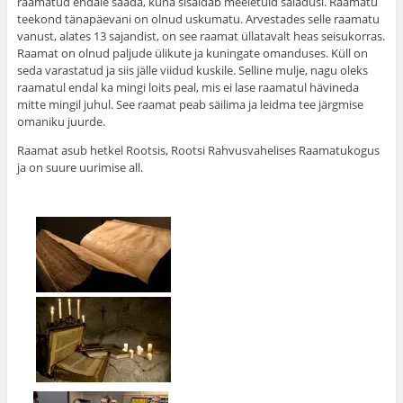
raamatud endale saada, kuna sisaldab meeletuid saladusi. Raamatu
teekond tänapäevani on olnud uskumatu. Arvestades selle raamatu
vanust, alates 13 sajandist, on see raamat üllatavalt heas seisukorras.
Raamat on olnud paljude ülikute ja kuningate omanduses. Küll on
seda varastatud ja siis jälle viidud kuskile. Selline mulje, nagu oleks
raamatul endal ka mingi loits peal, mis ei lase raamatul hävineda
mitte mingil juhul. See raamat peab säilima ja leidma tee järgmise
omaniku juurde.
Raamat asub hetkel Rootsis, Rootsi Rahvusvahelises Raamatukogus
ja on suure uurimise all.