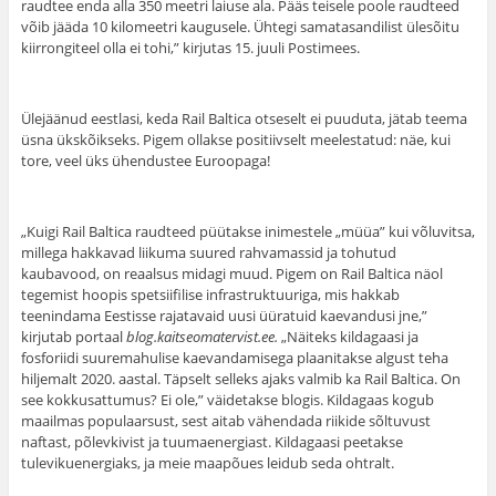
raudtee enda alla 350 meetri laiuse ala. Pääs teisele poole raudteed
võib jääda 10 kilomeetri kaugusele. Ühtegi samatasandilist ülesõitu
kiirrongiteel olla ei tohi,” kirjutas 15. juuli Postimees.
Ülejäänud eestlasi, keda Rail Baltica otseselt ei puuduta, jätab teema
üsna ükskõikseks. Pigem ollakse positiivselt meelestatud: näe, kui
tore, veel üks ühendustee Euroopaga!
„Kuigi Rail Baltica raudteed püütakse inimestele „müüa” kui võluvitsa,
millega hakkavad liikuma suured rahvamassid ja tohutud
kaubavood, on reaalsus midagi muud. Pigem on Rail Baltica näol
tegemist hoopis spetsiifilise infrastruktuuriga, mis hakkab
teenindama Eestisse rajatavaid uusi üüratuid kaevandusi jne,”
kirjutab portaal
blog.kaitseomatervist.ee.
„Näiteks kildagaasi ja
fosforiidi suuremahulise kaevandamisega plaanitakse algust teha
hiljemalt 2020. aastal. Täpselt selleks ajaks valmib ka Rail Baltica. On
see kokkusattumus? Ei ole,” väidetakse blogis. Kildagaas kogub
maailmas populaarsust, sest aitab vähendada riikide sõltuvust
naftast, põlevkivist ja tuumaenergiast. Kildagaasi peetakse
tulevikuenergiaks, ja meie maapõues leidub seda ohtralt.