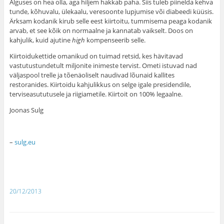
Alguses on hea olla, aga hiljem hakkab paha. Siis tuleb piinelda kehva
tunde, kõhuvalu, ülekaalu, veresoonte lupjumise või diabeedi küüsis.
Ärksam kodanik kirub selle eest kiirtoitu, tummisema peaga kodanik
arvab, et see kõik on normaalne ja kannatab vaikselt. Doos on
kahjulik, kuid ajutine
high
kompenseerib selle.
Kiirtoidukettide omanikud on tuimad retsid, kes hävitavad
vastutustundetult miljonite inimeste tervist. Ometi istuvad nad
väljaspool trelle ja tõenäoliselt naudivad lõunaid kallites
restoranides. Kiirtoidu kahjulikkus on selge igale presidendile,
terviseasututusele ja riigiametile. Kiirtoit on 100% legaalne.
Joonas Sulg
–
sulg.eu
20/12/2013