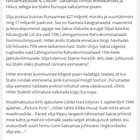
rahuarmastavale N. Liidule!” Saksamaa ründas enesekaitseks ja
rikkus sellega ära Stalini Euroopa vallutamise plaani.
Sõja jooksul kulutas Punaarmee 427 miljonit mürsku ja suurtükimiini
ning 17 miljardit padrunit. Siia on lisamata käsigranaadid, maamiinid
ja lennukipommid. Jagage see Saksa sõdurite arvuga! Sõjas kasutas
Nõukogude Liit ära vaid 15% Lahingumoona Rahvakomissariaadi
tootmisvõimsusest. Hitler andis Stalinile ennetava löögi, hävitades
või hõivates 75% vene laskemoonast. Stalin tõrjus Saksa vägesid,
tuginedes vaid Lahingumoona Rahvakomissariaadi 15%-lisele
jäänukvõimsusele. Sõja tulemust teame me kõik. Mis oleks juhtunud,
kui Stalin oleks jõudnud rünnata esimesena?
Hitler ennetas kommuniste kõigest paari nädalaga, teades, et kui
Stalin ründab esimesena, pole Euroopal mingit lootust. Purustades
sõja esimeste nädalate jooksul tohutud vene väeüksused, võttis
Hitler Stalinilt võimaluse vallutada kogu Euroopa.
Maailmakuulus briti ajaloolane Liddel Hart kirjutas 3. septembril 1949
ajalehes ,,;Picture Post”: ,,Hitler tahtis kõike muud, kuid mitte ainult
maailmasõda… Pärast sõja lõppu langesid tähtsamad Saksa arhiivid
meie kätte ja meil on võimalik saada selget ettekujutust sellest, kui
erakordselt suurt hirmu tunti Saksamaa juhtivates ringkondades
sõja ees… ”