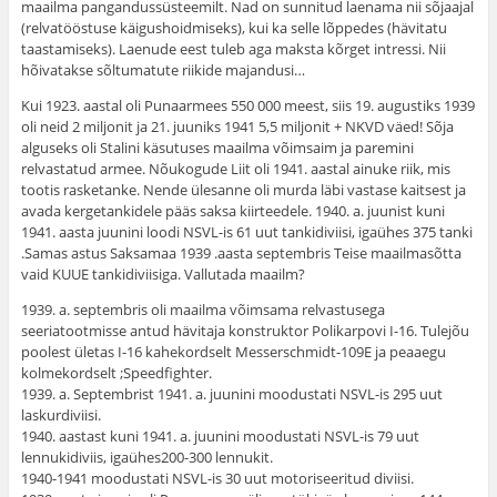
maailma pangandussüsteemilt. Nad on sunnitud laenama nii sõjaajal
(relvatööstuse käigushoidmiseks), kui ka selle lõppedes (hävitatu
taastamiseks). Laenude eest tuleb aga maksta kõrget intressi. Nii
hõivatakse sõltumatute riikide majandusi…
Kui 1923. aastal oli Punaarmees 550 000 meest, siis 19. augustiks 1939
oli neid 2 miljonit ja 21. juuniks 1941 5,5 miljonit + NKVD väed! Sõja
alguseks oli Stalini käsutuses maailma võimsaim ja paremini
relvastatud armee. Nõukogude Liit oli 1941. aastal ainuke riik, mis
tootis rasketanke. Nende ülesanne oli murda läbi vastase kaitsest ja
avada kergetankidele pääs saksa kiirteedele. 1940. a. juunist kuni
1941. aasta juunini loodi NSVL-is 61 uut tankidiviisi, igaühes 375 tanki
.Samas astus Saksamaa 1939 .aasta septembris Teise maailmasõtta
vaid KUUE tankidiviisiga. Vallutada maailm?
1939. a. septembris oli maailma võimsama relvastusega
seeriatootmisse antud hävitaja konstruktor Polikarpovi I-16. Tulejõu
poolest ületas I-16 kahekordselt Messerschmidt-109E ja peaaegu
kolmekordselt ;Speedfighter.
1939. a. Septembrist 1941. a. juunini moodustati NSVL-is 295 uut
laskurdiviisi.
1940. aastast kuni 1941. a. juunini moodustati NSVL-is 79 uut
lennukidiviis, igaühes200-300 lennukit.
1940-1941 moodustati NSVL-is 30 uut motoriseeritud diviisi.