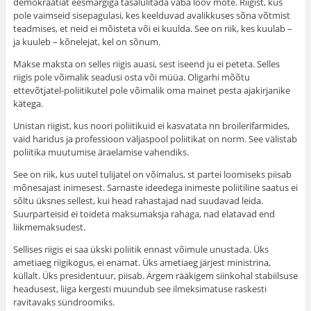
demokraatiat eesmärgiga tasalülitada vaba loov mõte. Riigist, kus
pole vaimseid sisepagulasi, kes keelduvad avalikkuses sõna võtmist
teadmises, et neid ei mõisteta või ei kuulda. See on riik, kes kuulab –
ja kuuleb – kõnelejat, kel on sõnum.
Makse maksta on selles riigis auasi, sest iseend ju ei peteta. Selles
riigis pole võimalik seadusi osta või müüa. Oligarhi mõõtu
ettevõtjatel-poliitikutel pole võimalik oma mainet pesta ajakirjanike
kätega.
Unistan riigist, kus noori poliitikuid ei kasvatata nn broilerifarmides,
vaid haridus ja professioon väljaspool poliitikat on norm. See välistab
poliitika muutumise äraelamise vahendiks.
See on riik, kus uutel tulijatel on võimalus, st partei loomiseks piisab
mõnesajast inimesest. Sarnaste ideedega inimeste poliitiline saatus ei
sõltu üksnes sellest, kui head rahastajad nad suudavad leida.
Suurparteisid ei toideta maksumaksja rahaga, nad elatavad end
liikmemaksudest.
Sellises riigis ei saa ükski poliitik ennast võimule unustada. Üks
ametiaeg riigikogus, ei enamat. Üks ametiaeg järjest ministrina,
küllalt. Üks presidentuur, piisab. Ärgem rääkigem siinkohal stabiilsuse
headusest, liiga kergesti muundub see ilmeksimatuse raskesti
ravitavaks sündroomiks.