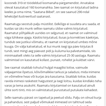
koosneb 310-st töödeldud loomanaha pärgamendist. Arvatakse
olevat kasutatud 160 loomanahka. See raamat on kirjutatud ladina
keeles ja oma nime, “Saatana Biibel”, on see saanud 290-ndal
leheküljel ilustreeritud saatanast.
Raamatuga seostub palju müstilist. Eelkõige ei suudeta aru saada, et
kuidas sai üks munk sellise raamatu üldse valmis kirjutatud.
Raamatut põhjalikult uurides on selgunud, et raamat on valminud
väga lühikese ajaga. Käsitisi kirjutatud, ilusas ja korrektses käekirjas,
tundub see justkui võimatu, et raamat on kirjutatud umbes mõne
kuuga. On välja katsetatud, et kui munk isegi iga päev kirjutas 8
tundi, sest mingi aeg päevast pidi ju kuluma ka palvetamisele, siis
minimaalselt oleks ta selle valmis kirjutanud 25-30 aastaga. Raamatu
valmimisel on kasutatud kollast, punast, rohelist ja kuldset värvi.
See raamat sisaldab tohutul hulgal maagilisi loitse, vaimude
väljaajamise õpetusi, kõivõimalikke tarkusi ja saladusi, mida inimene
on võimeline heas või kurjas ära kasutama. Sisaldab loitse, kuidas
ravida inimesi rasketest haigustest ja isegi loitsu, kuidas kindlaks teha
varas ja tema asukoht. Raamatu kirjutamisel on kasutatud ainult
ühte sorti tinti, mis on valmistatud purustatud putukate kehadest.
Selle raamatu pärast on tapetud ja peetud sõdu. Palju on olnud kurja
ja pahandusi, sest paljud võimukad inimesed on tahtnud seda