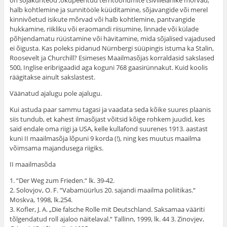
on sõjakuriteod ,okupeeritud territooriumite tsiviilelanike mõrvad,
halb kohtlemine ja sunnitööle küüditamine, sõjavangide või merel
kinnivõetud isikute mõrvad või halb kohtlemine, pantvangide
hukkamine, riikliku või eraomandi riisumine, linnade või külade
põhjendamatu rüüstamine või hävitamine, mida sõjalised vajadused
ei õigusta. Kas poleks pidanud Nürnbergi süüpingis istuma ka Stalin,
Roosevelt ja Churchill? Esimeses Maailmasõjas korraldasid sakslased
500, Inglise eribrigaadid aga koguni 768 gaasirünnakut. Kuid koolis
räägitakse ainult sakslastest.
Väänatud ajalugu pole ajalugu.
Kui astuda paar sammu tagasi ja vaadata seda kõike suures plaanis
siis tundub, et kahest ilmasõjast võitsid kõige rohkem juudid, kes
said endale oma riigi ja USA, kelle kullafond suurenes 1913. aastast
kuni II maailmasõja lõpuni 9 korda (!), ning kes muutus maailma
võimsama majandusega riigiks.
II maailmasõda
1. “Der Weg zum Frieden.“ lk. 39-42.
2. Solovjov, O. F. “Vabamüürlus 20. sajandi maailma poliitikas.“
Moskva, 1998, lk.254.
3. Kofler, J. A. „Die falsche Rolle mit Deutschland. Saksamaa vääriti
tõlgendatud roll ajaloo näitelaval.“ Tallinn, 1999, lk. 44 3. Zinovjev,