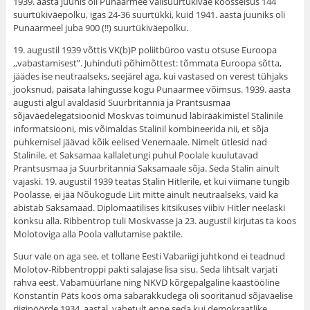
1939. aasta juunis oli Punaarmee välisuurtükiväe koosseisus 144
suurtükiväepolku, igas 24-36 suurtükki, kuid 1941. aasta juuniks oli
Punaarmeel juba 900 (!!) suurtükiväepolku.
19. augustil 1939 võttis VK(b)P poliitbüroo vastu otsuse Euroopa
,,vabastamisest”. Juhinduti põhimõttest: tõmmata Euroopa sõtta,
jäädes ise neutraalseks, seejärel aga, kui vastased on verest tühjaks
jooksnud, paisata lahingusse kogu Punaarmee võimsus. 1939. aasta
augusti algul avaldasid Suurbritannia ja Prantsusmaa
sõjaväedelegatsioonid Moskvas toimunud läbirääkimistel Stalinile
informatsiooni, mis võimaldas Stalinil kombineerida nii, et sõja
puhkemisel jäävad kõik eelised Venemaale. Nimelt ütlesid nad
Stalinile, et Saksamaa kallaletungi puhul Poolale kuulutavad
Prantsusmaa ja Suurbritannia Saksamaale sõja. Seda Stalin ainult
vajaski. 19. augustil 1939 teatas Stalin Hitlerile, et kui viimane tungib
Poolasse, ei jää Nõukogude Liit mitte ainult neutraalseks, vaid ka
abistab Saksamaad. Diplomaatilises kitsikuses viibiv Hitler neelaski
konksu alla. Ribbentrop tuli Moskvasse ja 23. augustil kirjutas ta koos
Molotoviga alla Poola vallutamise paktile.
Suur vale on aga see, et tollane Eesti Vabariigi juhtkond ei teadnud
Molotov-Ribbentroppi pakti salajase lisa sisu. Seda lihtsalt varjati
rahva eest. Vabamüürlane ning NKVD kõrgepalgaline kaastööline
Konstantin Päts koos oma sabarakkudega oli sooritanud sõjaväelise
riigipöörde 1934. aastal, vahetult enne seda kui demokraatlike