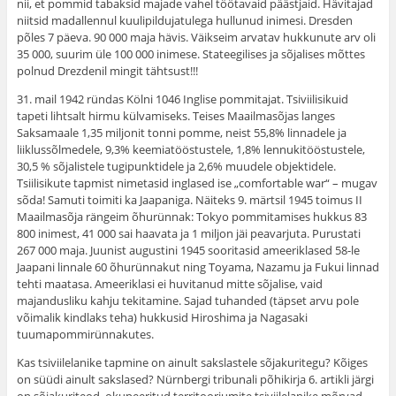
nii, et pommid tabaksid majade vahel töötavaid päästjaid. Hävitajad
niitsid madallennul kuulipildujatulega hullunud inimesi. Dresden
põles 7 päeva. 90 000 maja hävis. Väikseim arvatav hukkunute arv oli
35 000, suurim üle 100 000 inimese. Stateegilises ja sõjalises mõttes
polnud Drezdenil mingit tähtsust!!!
31. mail 1942 ründas Kölni 1046 Inglise pommitajat. Tsiviilisikuid
tapeti lihtsalt hirmu külvamiseks. Teises Maailmasõjas langes
Saksamaale 1,35 miljonit tonni pomme, neist 55,8% linnadele ja
liiklussõlmedele, 9,3% keemiatööstustele, 1,8% lennukitööstustele,
30,5 % sõjalistele tugipunktidele ja 2,6% muudele objektidele.
Tsiilisikute tapmist nimetasid inglased ise „comfortable war“ – mugav
sõda! Samuti toimiti ka Jaapaniga. Näiteks 9. märtsil 1945 toimus II
Maailmasõja rängeim õhurünnak: Tokyo pommitamises hukkus 83
800 inimest, 41 000 sai haavata ja 1 miljon jäi peavarjuta. Purustati
267 000 maja. Juunist augustini 1945 sooritasid ameeriklased 58-le
Jaapani linnale 60 õhurünnakut ning Toyama, Nazamu ja Fukui linnad
tehti maatasa. Ameeriklasi ei huvitanud mitte sõjalise, vaid
majandusliku kahju tekitamine. Sajad tuhanded (täpset arvu pole
võimalik kindlaks teha) hukkusid Hiroshima ja Nagasaki
tuumapommirünnakutes.
Kas tsiviilelanike tapmine on ainult sakslastele sõjakuritegu? Kõiges
on süüdi ainult sakslased? Nürnbergi tribunali põhikirja 6. artikli järgi