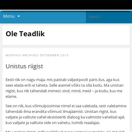
Menu
Ole Teadlik
MONTHLY ARCHIVES:
DETSEMBER 2013
Unistus riigist
Eesti riik on nagu maja, mis paistab väljastpoolt päris ilus, aga kus
sees elada eriti ei taheta. Selle asemel võiks ta olla kodu. Ma unistan
riigist, kus riik tähendab inimesi: sind, mind, meid – ja kodu, kus me
elame.
See on riik, kus võimulpüsimise nimel ei saa valetada, sest valetamine
tähendab ilma erandita võimust ilmajäämist. Unistan riigist, kus
valijate ja valitute vahel eksisteerib dialoog ka valimiste vahelisel ajal,
kus valijate ja valitute side on vahetu, toimib reaalajas.