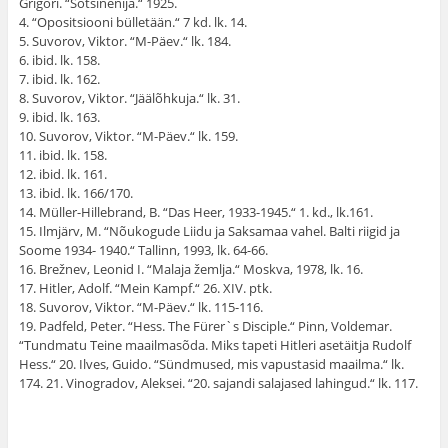
Grigori. “Sotšinenija.“ 1925.
4. “Opositsiooni bülletään.“ 7 kd. lk. 14.
5. Suvorov, Viktor. “M-Päev.“ lk. 184.
6. ibid. lk. 158.
7. ibid. lk. 162.
8. Suvorov, Viktor. “Jäälõhkuja.“ lk. 31.
9. ibid. lk. 163.
10. Suvorov, Viktor. “M-Päev.“ lk. 159.
11. ibid. lk. 158.
12. ibid. lk. 161.
13. ibid. lk. 166/170.
14. Müller-Hillebrand, B. “Das Heer, 1933-1945.“ 1. kd., lk.161.
15. Ilmjärv, M. “Nõukogude Liidu ja Saksamaa vahel. Balti riigid ja
Soome 1934- 1940.“ Tallinn, 1993, lk. 64-66.
16. Brežnev, Leonid I. “Malaja žemlja.“ Moskva, 1978, lk. 16.
17. Hitler, Adolf. “Mein Kampf.“ 26. XIV. ptk.
18. Suvorov, Viktor. “M-Päev.“ lk. 115-116.
19. Padfeld, Peter. “Hess. The Fürer`s Disciple.“ Pinn, Voldemar.
“Tundmatu Teine maailmasõda. Miks tapeti Hitleri asetäitja Rudolf
Hess.“ 20. Ilves, Guido. “Sündmused, mis vapustasid maailma.“ lk.
174. 21. Vinogradov, Aleksei. “20. sajandi salajased lahingud.“ lk. 117.