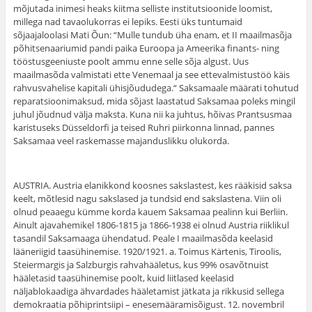
mõjutada inimesi heaks kiitma selliste institutsioonide loomist,
millega nad tavaolukorras ei lepiks. Eesti üks tuntumaid
sõjaajaloolasi Mati Õun: “Mulle tundub üha enam, et II maailmasõja
põhitsenaariumid pandi paika Euroopa ja Ameerika finants- ning
tööstusgeeniuste poolt ammu enne selle sõja algust. Uus
maailmasõda valmistati ette Venemaal ja see ettevalmistustöö käis
rahvusvahelise kapitali ühisjõududega.“ Saksamaale määrati tohutud
reparatsioonimaksud, mida sõjast laastatud Saksamaa poleks mingil
juhul jõudnud välja maksta. Kuna nii ka juhtus, hõivas Prantsusmaa
karistuseks Düsseldorfi ja teised Ruhri piirkonna linnad, pannes
Saksamaa veel raskemasse majanduslikku olukorda.
AUSTRIA. Austria elanikkond koosnes sakslastest, kes rääkisid saksa
keelt, mõtlesid nagu sakslased ja tundsid end sakslastena. Viin oli
olnud peaaegu kümme korda kauem Saksamaa pealinn kui Berliin.
Ainult ajavahemikel 1806-1815 ja 1866-1938 ei olnud Austria riiklikul
tasandil Saksamaaga ühendatud. Peale I maailmasõda keelasid
lääneriigid taasühinemise. 1920/1921. a. Toimus Kärtenis, Tiroolis,
Steiermargis ja Salzburgis rahvahääletus, kus 99% osavõtnuist
hääletasid taasühinemise poolt, kuid liitlased keelasid
näljablokaadiga ähvardades hääletamist jätkata ja rikkusid sellega
demokraatia põhiprintsiipi – enesemääramisõigust. 12. novembril