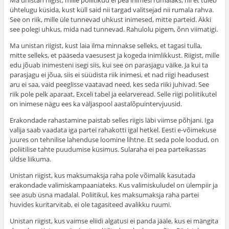
Ma unistan riigist, mille poliitikud ei pea inimesi rumalaks, nii et tuleb
ühtelugu küsida, kust küll said nii targad valitsejad nii rumala rahva.
See on riik, mille üle tunnevad uhkust inimesed, mitte parteid. Äkki
see polegi uhkus, mida nad tunnevad. Rahulolu pigem, õnn viimatigi.
Ma unistan riigist, kust laia ilma minnakse selleks, et tagasi tulla,
mitte selleks, et pääseda vaesusest ja kogeda inimlikkust. Riigist, mille
edu jõuab inimesteni isegi siis, kui see on parasjagu väike. Ja kui ta
parasjagu ei jõua, siis ei süüdista riik inimesi, et nad riigi headusest
aru ei saa, vaid peeglisse vaatavad need, kes seda riiki juhivad. See
riik pole pelk aparaat, Exceli tabel ja eelarveread. Selle riigi poliitikutel
on inimese nägu ees ka väljaspool aastalõpuintervjuusid.
Erakondade rahastamine paistab selles riigis läbi viimse põhjani. Iga
valija saab vaadata iga partei rahakotti igal hetkel. Eesti e-võimekuse
juures on tehnilise lahenduse loomine lihtne. Et seda pole loodud, on
poliitilise tahte puudumise küsimus. Sularaha ei pea parteikassas
üldse liikuma.
Unistan riigist, kus maksumaksja raha pole võimalik kasutada
erakondade valimiskampaaniateks. Kus valimiskuludel on ülempiir ja
see asub üsna madalal. Poliitikul, kes maksumaksja raha partei
huvides kuritarvitab, ei ole tagasiteed avalikku ruumi.
Unistan riigist, kus vaimse eliidi algatusi ei panda jääle, kus ei mängita