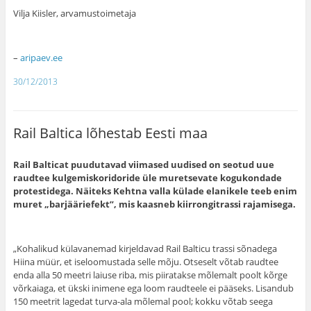
Vilja Kiisler, arvamustoimetaja
–
aripaev.ee
30/12/2013
Rail Baltica lõhestab Eesti maa
Rail Balticat puudutavad viimased uudised on seotud uue
raudtee kulgemiskoridoride üle muretsevate kogukondade
protestidega. Näiteks Kehtna valla külade elanikele teeb enim
muret „barjääriefekt”, mis kaasneb kiirrongitrassi rajamisega.
„Kohalikud külavanemad kirjeldavad Rail Balticu trassi sõnadega
Hiina müür, et iseloomustada selle mõju. Otseselt võtab raudtee
enda alla 50 meetri laiuse riba, mis piiratakse mõlemalt poolt kõrge
võrkaiaga, et ükski inimene ega loom raudteele ei pääseks. Lisandub
150 meetrit lagedat turva-ala mõlemal pool; kokku võtab seega