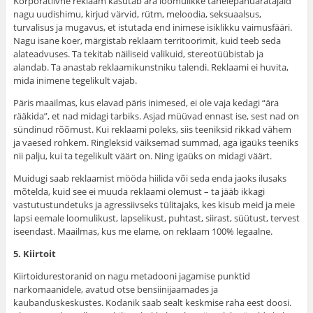
Korporatiivne reklaam kasutab ära loomulikke tähelepanuäratajaid
nagu uudishimu, kirjud värvid, rütm, meloodia, seksuaalsus,
turvalisus ja mugavus, et istutada end inimese isiklikku vaimusfääri.
Nagu isane koer, märgistab reklaam territoorimit, kuid teeb seda
alateadvuses. Ta tekitab näiliseid valikuid, stereotüübistab ja
alandab. Ta anastab reklaamikunstniku talendi. Reklaami ei huvita,
mida inimene tegelikult vajab.
Päris maailmas, kus elavad päris inimesed, ei ole vaja kedagi “ära
rääkida”, et nad midagi tarbiks. Asjad müüvad ennast ise, sest nad on
sündinud rõõmust. Kui reklaami poleks, siis teeniksid rikkad vähem
ja vaesed rohkem. Ringleksid väiksemad summad, aga igaüks teeniks
nii palju, kui ta tegelikult väärt on. Ning igaüks on midagi väärt.
Muidugi saab reklaamist mööda hiilida või seda enda jaoks ilusaks
mõtelda, kuid see ei muuda reklaami olemust – ta jääb ikkagi
vastutustundetuks ja agressiivseks tülitajaks, kes kisub meid ja meie
lapsi eemale loomulikust, lapselikust, puhtast, siirast, süütust, tervest
iseendast. Maailmas, kus me elame, on reklaam 100% legaalne.
5. Kiirtoit
Kiirtoidurestoranid on nagu metadooni jagamise punktid
narkomaanidele, avatud otse bensiinijaamades ja
kaubanduskeskustes. Kodanik saab sealt keskmise raha eest doosi.