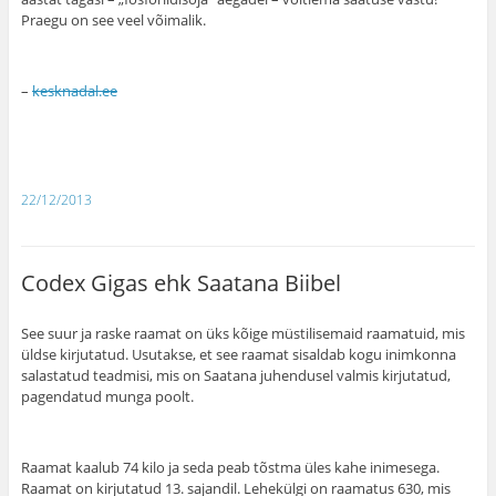
Praegu on see veel võimalik.
–
kesknadal.ee
22/12/2013
Codex Gigas ehk Saatana Biibel
See suur ja raske raamat on üks kõige müstilisemaid raamatuid, mis
üldse kirjutatud. Usutakse, et see raamat sisaldab kogu inimkonna
salastatud teadmisi, mis on Saatana juhendusel valmis kirjutatud,
pagendatud munga poolt.
Raamat kaalub 74 kilo ja seda peab tõstma üles kahe inimesega.
Raamat on kirjutatud 13. sajandil. Lehekülgi on raamatus 630, mis