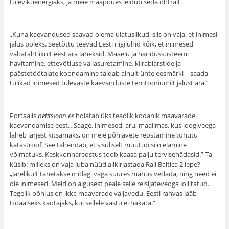
tulevikuenergiaks, ja meie maapõues leidub seda ohtralt.
„Kuna kaevandused saavad olema ulatuslikud, siis on vaja, et inimesi
jalus poleks. Seetõttu teevad Eesti riigijuhid kõik, et inimesed
vabatahtlikult eest ära läheksid. Maaelu ja haridussüsteemi
hävitamine, ettevõtluse väljasuretamine, kiirabiarstide ja
päästetöötajate koondamine täidab ainult ühte eesmärki – saada
tülikad inimesed tulevaste kaevanduste territooriumilt jalust ära.”
Portaalis
petitsioon.ee
hoiatab üks teadlik kodanik maavarade
kaevandamise eest. „Saage, inimesed, aru, maailmas, kus joogiveega
läheb järjest kitsamaks, on meie põhjavete reostamine tohutu
katastroof. See tähendab, et sisuliselt muutub siin elamine
võimatuks. Keskkonnareostus toob kaasa palju tervisehädasid.” Ta
küsib: milleks on vaja juba nüüd allkirjastada Rail Baltica 2 lepe?
„Järelikult tahetakse midagi väga suures mahus vedada, ning need ei
ole inimesed. Meid on algusest peale selle reisijateveoga lollitatud.
Tegelik põhjus on ikka maavarade väljavedu. Eesti rahvas jääb
totaalseks kaotajaks, kui sellele vastu ei hakata.”