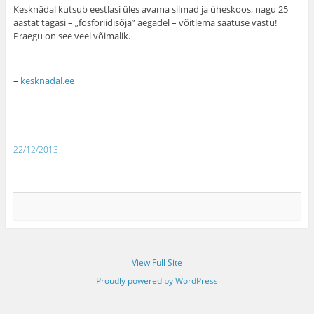
Kesknädal kutsub eestlasi üles avama silmad ja üheskoos, nagu 25
aastat tagasi – „fosforiidisõja” aegadel – võitlema saatuse vastu!
Praegu on see veel võimalik.
–
kesknadal.ee
22/12/2013
View Full Site
Proudly powered by WordPress