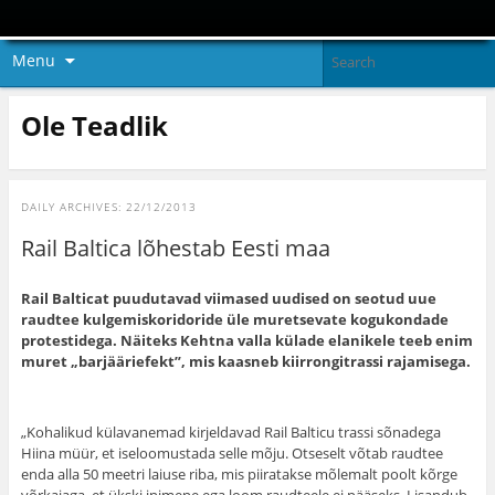
Menu
Ole Teadlik
DAILY ARCHIVES:
22/12/2013
Rail Baltica lõhestab Eesti maa
Rail Balticat puudutavad viimased uudised on seotud uue
raudtee kulgemiskoridoride üle muretsevate kogukondade
protestidega. Näiteks Kehtna valla külade elanikele teeb enim
muret „barjääriefekt”, mis kaasneb kiirrongitrassi rajamisega.
„Kohalikud külavanemad kirjeldavad Rail Balticu trassi sõnadega
Hiina müür, et iseloomustada selle mõju. Otseselt võtab raudtee
enda alla 50 meetri laiuse riba, mis piiratakse mõlemalt poolt kõrge