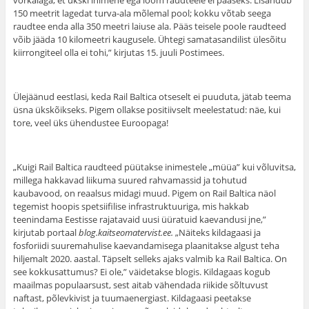
võrkaiaga, et ükski inimene ega loom raudteele ei pääseks. Lisandub
150 meetrit lagedat turva-ala mõlemal pool; kokku võtab seega
raudtee enda alla 350 meetri laiuse ala. Pääs teisele poole raudteed
võib jääda 10 kilomeetri kaugusele. Ühtegi samatasandilist ülesõitu
kiirrongiteel olla ei tohi,” kirjutas 15. juuli Postimees.
Ülejäänud eestlasi, keda Rail Baltica otseselt ei puuduta, jätab teema
üsna ükskõikseks. Pigem ollakse positiivselt meelestatud: näe, kui
tore, veel üks ühendustee Euroopaga!
„Kuigi Rail Baltica raudteed püütakse inimestele „müüa” kui võluvitsa,
millega hakkavad liikuma suured rahvamassid ja tohutud
kaubavood, on reaalsus midagi muud. Pigem on Rail Baltica näol
tegemist hoopis spetsiifilise infrastruktuuriga, mis hakkab
teenindama Eestisse rajatavaid uusi üüratuid kaevandusi jne,”
kirjutab portaal
blog.kaitseomatervist.ee.
„Näiteks kildagaasi ja
fosforiidi suuremahulise kaevandamisega plaanitakse algust teha
hiljemalt 2020. aastal. Täpselt selleks ajaks valmib ka Rail Baltica. On
see kokkusattumus? Ei ole,” väidetakse blogis. Kildagaas kogub
maailmas populaarsust, sest aitab vähendada riikide sõltuvust
naftast, põlevkivist ja tuumaenergiast. Kildagaasi peetakse