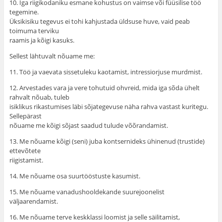
10. Iga riigikodaniku esmane kohustus on vaimse või füüsilise töö
tegemine.
Üksikisiku tegevus ei tohi kahjustada üldsuse huve, vaid peab
toimuma terviku
raamis ja kõigi kasuks.
Sellest lähtuvalt nõuame me:
11. Töö ja vaevata sissetuleku kaotamist, intressiorjuse murdmist.
12. Arvestades vara ja vere tohutuid ohvreid, mida iga sõda ühelt
rahvalt nõuab, tuleb
isiklikus rikastumises läbi sõjategevuse näha rahva vastast kuritegu.
Sellepärast
nõuame me kõigi sõjast saadud tulude võõrandamist.
13. Me nõuame kõigi (seni) juba kontsernideks ühinenud (trustide)
ettevõtete
riigistamist.
14. Me nõuame osa suurtööstuste kasumist.
15. Me nõuame vanadushooldekande suurejoonelist
väljaarendamist.
16. Me nõuame terve keskklassi loomist ja selle säilitamist,