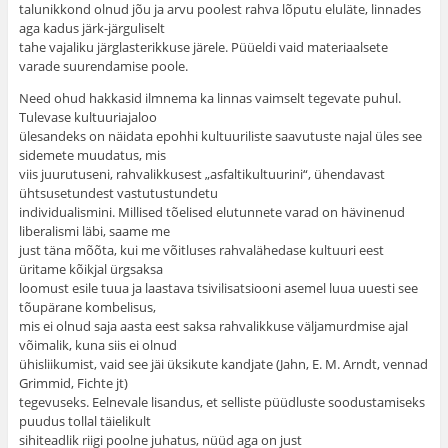
talunikkond olnud jõu ja arvu poolest rahva lõputu eluläte, linnades
aga kadus järk-järguliselt
tahe vajaliku järglasterikkuse järele. Püüeldi vaid materiaalsete
varade suurendamise poole.
Need ohud hakkasid ilmnema ka linnas vaimselt tegevate puhul.
Tulevase kultuuriajaloo
ülesandeks on näidata epohhi kultuuriliste saavutuste najal üles see
sidemete muudatus, mis
viis juurutuseni, rahvalikkusest „asfaltikultuurini“, ühendavast
ühtsusetundest vastutustundetu
individualismini. Millised tõelised elutunnete varad on hävinenud
liberalismi läbi, saame me
just täna mõõta, kui me võitluses rahvalähedase kultuuri eest
üritame kõikjal ürgsaksa
loomust esile tuua ja laastava tsivilisatsiooni asemel luua uuesti see
tõupärane kombelisus,
mis ei olnud saja aasta eest saksa rahvalikkuse väljamurdmise ajal
võimalik, kuna siis ei olnud
ühisliikumist, vaid see jäi üksikute kandjate (Jahn, E. M. Arndt, vennad
Grimmid, Fichte jt)
tegevuseks. Eelnevale lisandus, et selliste püüdluste soodustamiseks
puudus tollal täielikult
sihiteadlik riigi poolne juhatus, nüüd aga on just