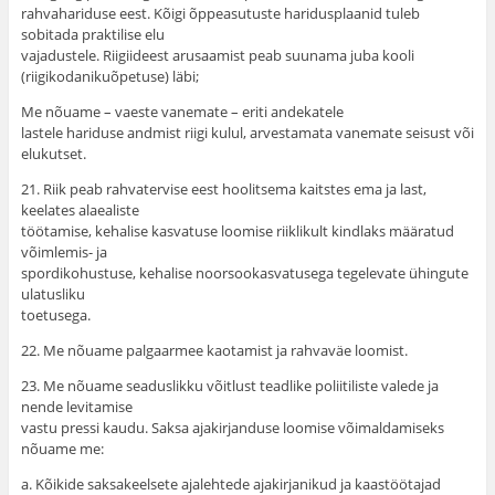
rahvahariduse eest. Kõigi õppeasutuste haridusplaanid tuleb
sobitada praktilise elu
vajadustele. Riigiideest arusaamist peab suunama juba kooli
(riigikodanikuõpetuse) läbi;
Me nõuame – vaeste vanemate – eriti andekatele
lastele hariduse andmist riigi kulul, arvestamata vanemate seisust või
elukutset.
21. Riik peab rahvatervise eest hoolitsema kaitstes ema ja last,
keelates alaealiste
töötamise, kehalise kasvatuse loomise riiklikult kindlaks määratud
võimlemis- ja
spordikohustuse, kehalise noorsookasvatusega tegelevate ühingute
ulatusliku
toetusega.
22. Me nõuame palgaarmee kaotamist ja rahvaväe loomist.
23. Me nõuame seaduslikku võitlust teadlike poliitiliste valede ja
nende levitamise
vastu pressi kaudu. Saksa ajakirjanduse loomise võimaldamiseks
nõuame me:
a. Kõikide saksakeelsete ajalehtede ajakirjanikud ja kaastöötajad