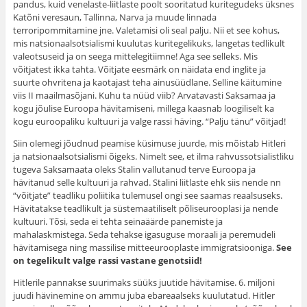
pandus, kuid venelaste-liitlaste poolt sooritatud kuritegudeks üksnes
Katõni veresaun, Tallinna, Narva ja muude linnada
terroripommitamine jne. Valetamisi oli seal palju. Nii et see kohus,
mis natsionaalsotsialismi kuulutas kuritegelikuks, langetas tedlikult
valeotsuseid ja on seega mittelegitiimne! Aga see selleks. Mis
võitjatest ikka tahta. Võitjate eesmärk on näidata end inglite ja
suurte ohvritena ja kaotajast teha ainusüüdlane. Selline käitumine
viis II maailmasõjani. Kuhu ta nüüd viib? Arvatavasti Saksamaa ja
kogu jõulise Euroopa hävitamiseni, millega kaasnab loogiliselt ka
kogu euroopaliku kultuuri ja valge rassi häving. “Palju tänu” võitjad!
Siin olemegi jõudnud peamise küsimuse juurde, mis mõistab Hitleri
ja natsionaalsotsialismi õigeks. Nimelt see, et ilma rahvussotsialistliku
tugeva Saksamaata oleks Stalin vallutanud terve Euroopa ja
hävitanud selle kultuuri ja rahvad. Stalini liitlaste ehk siis nende nn
“võitjate” teadliku poliitika tulemusel ongi see saamas reaalsuseks.
Hävitatakse teadlikult ja süstemaatiliselt põliseurooplasi ja nende
kultuuri. Tõsi, seda ei tehta seinaäärde panemiste ja
mahalaskmistega. Seda tehakse igasuguse moraali ja peremudeli
hävitamisega ning massilise mitteeurooplaste immigratsiooniga.
See
on tegelikult valge rassi vastane genotsiid!
Hitlerile pannakse suurimaks süüks juutide hävitamise. 6. miljoni
juudi hävinemine on ammu juba ebareaalseks kuulutatud. Hitler