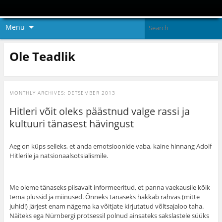
Menu
Ole Teadlik
MONTHLY ARCHIVES:
DETSEMBER 2013
Hitleri võit oleks päästnud valge rassi ja
kultuuri tänasest hävingust
Aeg on küps selleks, et anda emotsioonide vaba, kaine hinnang Adolf
Hitlerile ja natsionaalsotsialismile.
Me oleme tänaseks piisavalt informeeritud, et panna vaekausile kõik
tema plussid ja miinused. Õnneks tänaseks hakkab rahvas (mitte
juhid!) järjest enam nägema ka võitjate kirjutatud võltsajaloo taha.
Näiteks ega Nürnbergi protsessil polnud ainsateks sakslastele süüks