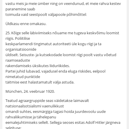
vastu meis ja meie ümber ning on veendunud, et meie rahva kestev
paranemine saab
toimuda vaid seestpoolt väljapoole põhimõttel:
Üldkasu enne omakasu.
25. Kõige selle läbiviimiseks nõuame me tugeva keskvõimu loomist
riigis. Poliitilise
keskparlamendi tingimatut autoriteeti üle kogu riigi ja ta
organisatsioonide
üldiselt. Seisuste- ja kutsekodade loomist riigi poolt vastu võetud
raamseaduste
rakendamiseks üksikutes liiduriikides.
Partei juhid lubavad, vajadusel enda eluga riskides, eelpool
nimetatud punktide
täitmise eest halastamatult välja astuda.
München, 24. veebruar 1920.
Teatud agraargruppide seas väidetakse laimavalt
natsionaalsotsialismi vaenulikkust
omandi suhtes, eesmärgiga tagasi hoida juurdevoolu uude
rahvaliikumisse ja tähelepanu
eemalejuhtimiseks sellelt. Sellega seoses esitas Adolf Hitler järgneva
selgituse: