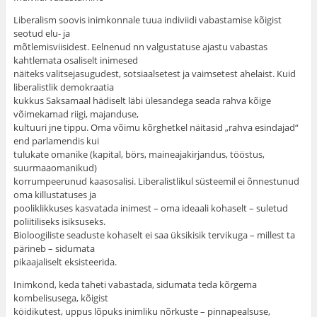
Liberalism soovis inimkonnale tuua indiviidi vabastamise kõigist
seotud elu- ja
mõtlemisviisidest. Eelnenud nn valgustatuse ajastu vabastas
kahtlemata osaliselt inimesed
näiteks valitsejasugudest, sotsiaalsetest ja vaimsetest ahelaist. Kuid
liberalistlik demokraatia
kukkus Saksamaal hädiselt läbi ülesandega seada rahva kõige
võimekamad riigi, majanduse,
kultuuri jne tippu. Oma võimu kõrghetkel näitasid „rahva esindajad“
end parlamendis kui
tulukate omanike (kapital, börs, maineajakirjandus, tööstus,
suurmaaomanikud)
korrumpeerunud kaasosalisi. Liberalistlikul süsteemil ei õnnestunud
oma killustatuses ja
pooliklikkuses kasvatada inimest – oma ideaali kohaselt – suletud
poliitiliseks isiksuseks.
Bioloogiliste seaduste kohaselt ei saa üksikisik tervikuga – millest ta
pärineb – sidumata
pikaajaliselt eksisteerida.
Inimkond, keda taheti vabastada, sidumata teda kõrgema
kombelisusega, kõigist
köidikutest, uppus lõpuks inimliku nõrkuste – pinnapealsuse,