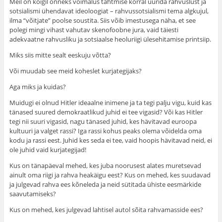
Meil on kõigil õnneks võimalus tahtmise korral uurida rahvuslust ja
sotsialismi ühendavat ideoloogiat – rahvussotsialismi tema algkujul,
ilma “võitjate” poolse soustita. Siis võib imestusega näha, et see
polegi mingi vihast vahutav skenofoobne jura, vaid täiesti
adekvaatne rahvusliku ja sotsiaalse heoluriigi ülesehitamise printsiip.
Miks siis mitte sealt eeskuju võtta?
Või muudab see meid koheslet kurjategijaks?
Aga miks ja kuidas?
Muidugi ei olnud Hitler ideaalne inimene ja ta tegi palju vigu, kuid kas
tänased suured demokraatlikud juhid ei tee vigasid? Või kas Hitler
tegi nii suuri vigasid, nagu tänased juhid, kes hävitavad euroopa
kultuuri ja valget rassi? Iga rassi kohus peaks olema võidelda oma
kodu ja rassi eest. Juhid kes seda ei tee, vaid hoopis hävitavad neid, ei
ole juhid vaid kurjategijad!
Kus on tänapäeval mehed, kes juba noorusest alates muretsevad
ainult oma riigi ja rahva heakäigu eest? Kus on mehed, kes suudavad
ja julgevad rahva ees kõneleda ja neid sütitada ühiste eesmärkide
saavutamiseks?
Kus on mehed, kes julgevad lahtisel autol sõita rahvamasside ees?