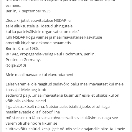
esimees.
Berliin, 7. september 1935.
„Seda kirjutist soovitatakse NSDAP-le,
selle allüksustele ja liidetud ühingutele
kui ka parteivälistele organisatsioonidele.“
Juhi NSDAP kogu vaimse ja maailmavaatelise kasvatuse
ametnik kirjahooldekande peaametis.
Berliin, 6. mai 1936.
© 1942, Propaganda-Verlag Paul Hochmuth, Berliin.
Printed in Germany.
(tõlge 2010)
Meie maailmavaade kui eluvundament
Eales varem ei ole räägitud sedavõrd palju maailmavaatest kui meie
kaasajal. Meie aeg toob
sedavõrd palju „maailmavaatelisi küsimusi“ esile, et üksikisikul on
võib-olla kalduvus neid
liiga abstraktselt näha. Natsionaalsotsialisti jaoks ei tohi aga
maailmavaade olla filosoofiline
mõiste: see on täna saksa rahvuse valitsev eluküsimus, nagu see
varem oli ühe noore liikumise
sütitav võitlushüüd, kes julgelt nõudis sellele sajandile piire. Kui meie