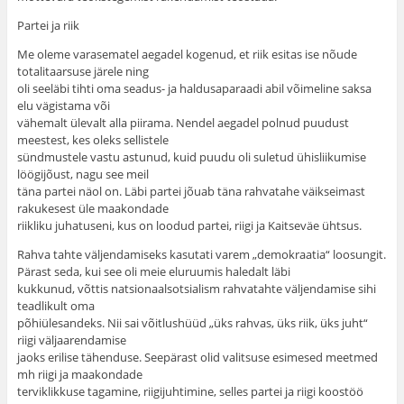
Partei ja riik
Me oleme varasematel aegadel kogenud, et riik esitas ise nõude
totalitaarsuse järele ning
oli seeläbi tihti oma seadus- ja haldusaparaadi abil võimeline saksa
elu vägistama või
vähemalt ülevalt alla piirama. Nendel aegadel polnud puudust
meestest, kes oleks sellistele
sündmustele vastu astunud, kuid puudu oli suletud ühisliikumise
löögijõust, nagu see meil
täna partei näol on. Läbi partei jõuab täna rahvatahe väikseimast
rakukesest üle maakondade
riikliku juhatuseni, kus on loodud partei, riigi ja Kaitseväe ühtsus.
Rahva tahte väljendamiseks kasutati varem „demokraatia“ loosungit.
Pärast seda, kui see oli meie eluruumis haledalt läbi
kukkunud, võttis natsionaalsotsialism rahvatahte väljendamise sihi
teadlikult oma
põhiülesandeks. Nii sai võitlushüüd „üks rahvas, üks riik, üks juht“
riigi väljaarendamise
jaoks erilise tähenduse. Seepärast olid valitsuse esimesed meetmed
mh riigi ja maakondade
terviklikkuse tagamine, riigijuhtimine, selles partei ja riigi koostöö