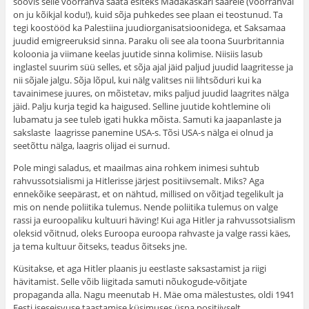
soovis selle võõrrahva saata esiteks Madakaskari saarele (võõrrahval
on ju kõikjal kodu!), kuid sõja puhkedes see plaan ei teostunud. Ta
tegi koostööd ka Palestiina juudiorganisatsioonidega, et Saksamaa
juudid emigreeruksid sinna. Paraku oli see ala toona Suurbritannia
koloonia ja viimane keelas juutide sinna kolimise. Niisiis lasub
inglastel suurim süü selles, et sõja ajal jäid paljud juudid laagritesse ja
nii sõjale jalgu. Sõja lõpul, kui nälg valitses nii lihtsõduri kui ka
tavainimese juures, on mõistetav, miks paljud juudid laagrites nälga
jäid. Palju kurja tegid ka haigused. Selline juutide kohtlemine oli
lubamatu ja see tuleb igati hukka mõista. Samuti ka jaapanlaste ja
sakslaste laagrisse panemine USA-s. Tõsi USA-s nälga ei olnud ja
seetõttu nälga, laagris olijad ei surnud.
Pole mingi saladus, et maailmas aina rohkem inimesi suhtub
rahvussotsialismi ja Hitlerisse järjest positiivsemalt. Miks? Aga
ennekõike seepärast, et on nähtud, millised on võitjad tegelikult ja
mis on nende poliitika tulemus. Nende poliitika tulemus on valge
rassi ja euroopaliku kultuuri häving! Kui aga Hitler ja rahvussotsialism
oleksid võitnud, oleks Euroopa euroopa rahvaste ja valge rassi käes,
ja tema kultuur õitseks, teadus õitseks jne.
Küsitakse, et aga Hitler plaanis ju eestlaste saksastamist ja riigi
hävitamist. Selle võib liigitada samuti nõukogude-võitjate
propaganda alla. Nagu meenutab H. Mäe oma mälestustes, oldi 1941
Eesti iseseisvuse taastamise küsimuses üsna positiivselt