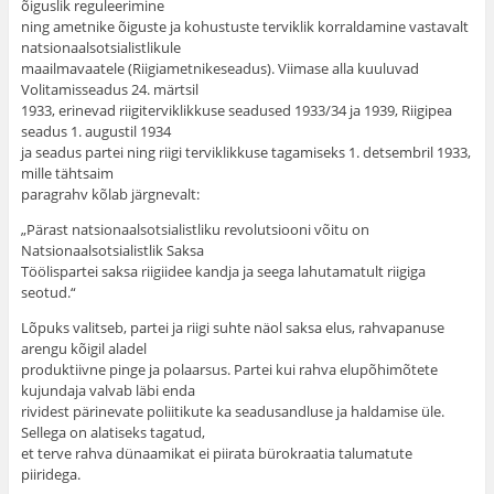
õiguslik reguleerimine
ning ametnike õiguste ja kohustuste terviklik korraldamine vastavalt
natsionaalsotsialistlikule
maailmavaatele (Riigiametnikeseadus). Viimase alla kuuluvad
Volitamisseadus 24. märtsil
1933, erinevad riigiterviklikkuse seadused 1933/34 ja 1939, Riigipea
seadus 1. augustil 1934
ja seadus partei ning riigi terviklikkuse tagamiseks 1. detsembril 1933,
mille tähtsaim
paragrahv kõlab järgnevalt:
„Pärast natsionaalsotsialistliku revolutsiooni võitu on
Natsionaalsotsialistlik Saksa
Töölispartei saksa riigiidee kandja ja seega lahutamatult riigiga
seotud.“
Lõpuks valitseb, partei ja riigi suhte näol saksa elus, rahvapanuse
arengu kõigil aladel
produktiivne pinge ja polaarsus. Partei kui rahva elupõhimõtete
kujundaja valvab läbi enda
rividest pärinevate poliitikute ka seadusandluse ja haldamise üle.
Sellega on alatiseks tagatud,
et terve rahva dünaamikat ei piirata bürokraatia talumatute
piiridega.