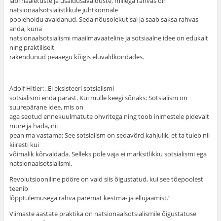
läbi hääletuste ja usaldusavalduste, millega rahvas on
natsionaalsotsialistlikule juhtkonnale
poolehoidu avaldanud. Seda nõusolekut sai ja saab saksa rahvas
anda, kuna
natsionaalsotsialismi maailmavaateline ja sotsiaalne idee on edukalt
ning praktiliselt
rakendunud peaaegu kõigis eluvaldkondades.
Adolf Hitler: „Ei eksisteeri sotsialismi
sotsialismi enda pärast. Kui mulle keegi sõnaks: Sotsialism on
suurepärane idee, mis on
aga seotud ennekuulmatute ohvritega ning toob inimestele pidevalt
mure ja häda, nii
pean ma vastama: See sotsialism on sedavõrd kahjulik, et ta tuleb nii
kiiresti kui
võimalik kõrvaldada. Selleks pole vaja ei marksitlikku sotsialismi ega
natsionaalsotsialismi.
Revolutsiooniline pööre on vaid siis õigustatud, kui see tõepoolest
teenib
lõpptulemusega rahva paremat kestma- ja ellujäämist.“
Viimaste aastate praktika on natsionaalsotsialismile õigustatuse