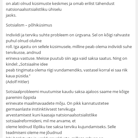
on alati olnud küsimuste keskmes ja omab erilist tähendust
natsionaalsotsialistliku ühiselu
jaoks.
Sotsialism – põhiküsimus
Indiviidi ja terviku suhte probleem on ürgvana. Sel on kõigi rahvaste
puhul olnud oluline
roll. Iga ajastu on sellele küsimusele, milline peab olema indiviidi suhe
tervikusse, andnud
erineva vastuse. Meisse puutub siin aga vaid saksa saatus. Ning on
kindel: „Sotsiaalne idee
peab tingimata olema riigi vundamendiks, vastasel korral ei saa riik
kaua püsida.“
(Adolf Hitler)
Sotsiaalprobleemi muutumise kaudu saksa ajaloos saame me kõige
paremini õppida
erinevate maailmavaadete mõju. On pikk kannatustetee
germaanlaste instinktiivsest tervikuga
arvestamisest kuni kaasaja natsionaalsotsialistlike
sotsiaalreformideni, mil me arvame, et
oleme leidnud lõpliku tee saksa terviku kujundamiseks. Selle
teadmiseni oleme me jõudnud