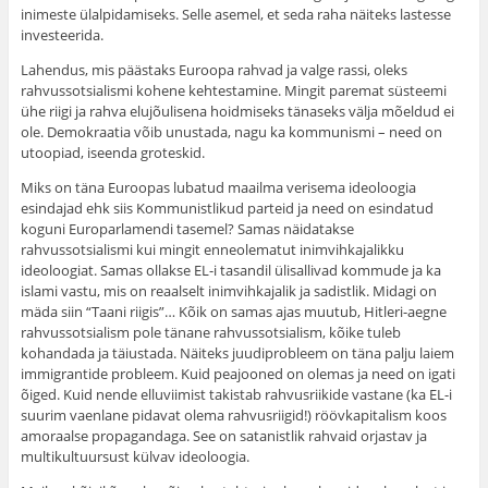
inimeste ülalpidamiseks. Selle asemel, et seda raha näiteks lastesse
investeerida.
Lahendus, mis päästaks Euroopa rahvad ja valge rassi, oleks
rahvussotsialismi kohene kehtestamine. Mingit paremat süsteemi
ühe riigi ja rahva elujõulisena hoidmiseks tänaseks välja mõeldud ei
ole. Demokraatia võib unustada, nagu ka kommunismi – need on
utoopiad, iseenda groteskid.
Miks on täna Euroopas lubatud maailma verisema ideoloogia
esindajad ehk siis Kommunistlikud parteid ja need on esindatud
koguni Europarlamendi tasemel? Samas näidatakse
rahvussotsialismi kui mingit enneolematut inimvihkajalikku
ideoloogiat. Samas ollakse EL-i tasandil ülisallivad kommude ja ka
islami vastu, mis on reaalselt inimvihkajalik ja sadistlik. Midagi on
mäda siin “Taani riigis”… Kõik on samas ajas muutub, Hitleri-aegne
rahvussotsialism pole tänane rahvussotsialism, kõike tuleb
kohandada ja täiustada. Näiteks juudiprobleem on täna palju laiem
immigrantide probleem. Kuid peajooned on olemas ja need on igati
õiged. Kuid nende elluviimist takistab rahvusriikide vastane (ka EL-i
suurim vaenlane pidavat olema rahvusriigid!) röövkapitalism koos
amoraalse propagandaga. See on satanistlik rahvaid orjastav ja
multikultuursust külvav ideoloogia.