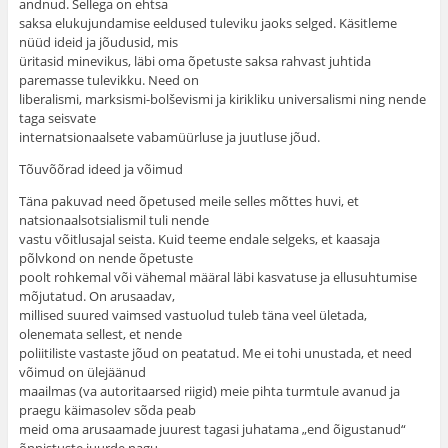
andnud. Sellega on ehtsa
saksa elukujundamise eeldused tuleviku jaoks selged. Käsitleme
nüüd ideid ja jõudusid, mis
üritasid minevikus, läbi oma õpetuste saksa rahvast juhtida
paremasse tulevikku. Need on
liberalismi, marksismi-bolševismi ja kirikliku universalismi ning nende
taga seisvate
internatsionaalsete vabamüürluse ja juutluse jõud.
Tõuvõõrad ideed ja võimud
Täna pakuvad need õpetused meile selles mõttes huvi, et
natsionaalsotsialismil tuli nende
vastu võitlusajal seista. Kuid teeme endale selgeks, et kaasaja
põlvkond on nende õpetuste
poolt rohkemal või vähemal määral läbi kasvatuse ja ellusuhtumise
mõjutatud. On arusaadav,
millised suured vaimsed vastuolud tuleb täna veel ületada,
olenemata sellest, et nende
poliitiliste vastaste jõud on peatatud. Me ei tohi unustada, et need
võimud on ülejäänud
maailmas (va autoritaarsed riigid) meie pihta turmtule avanud ja
praegu käimasolev sõda peab
meid oma arusaamade juurest tagasi juhatama „end õigustanud“