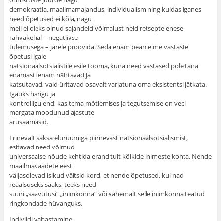
õnnistuste juurde nagu
demokraatia, maailmamajandus, individualism ning kuidas iganes
need õpetused ei kõla, nagu
meil ei oleks olnud sajandeid võimalust neid retsepte enese
rahvakehal – negatiivse
tulemusega – järele proovida. Seda enam peame me vastaste
õpetusi igale
natsionaalsotsialistile esile tooma, kuna need vastased pole täna
enamasti enam nähtavad ja
katsutavad, vaid üritavad osavalt varjatuna oma eksistentsi jätkata.
Igaüks harigu ja
kontrolligu end, kas tema mõtlemises ja tegutsemise on veel
märgata möödunud ajastute
arusaamasid.
Erinevalt saksa eluruumiga piirnevast natsionaalsotsialismist,
esitavad need võimud
universaalse nõude kehtida eranditult kõikide inimeste kohta. Nende
maailmavaadete eest
väljasolevad isikud väitsid kord, et nende õpetused, kui nad
reaalsuseks saaks, teeks need
suuri „saavutusi“ „inimkonna“ või vähemalt selle inimkonna teatud
ringkondade hüvanguks.
Indiviidi vabastamine