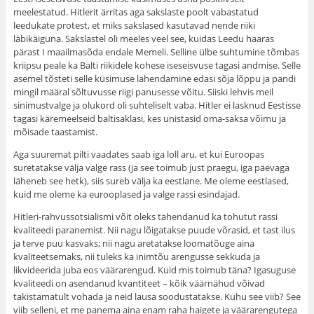
meelestatud. Hitlerit ärritas aga sakslaste poolt vabastatud
leedukate protest, et miks sakslased kasutavad nende riiki
läbikäiguna. Sakslastel oli meeles veel see, kuidas Leedu haaras
pärast I maailmasõda endale Memeli. Selline ülbe suhtumine tõmbas
kriipsu peale ka Balti riikidele kohese iseseisvuse tagasi andmise. Selle
asemel tõsteti selle küsimuse lahendamine edasi sõja lõppu ja pandi
mingil määral sõltuvusse riigi panusesse võitu. Siiski lehvis meil
sinimustvalge ja olukord oli suhteliselt vaba. Hitler ei lasknud Eestisse
tagasi käremeelseid baltisaklasi, kes unistasid oma-saksa võimu ja
mõisade taastamist.
Aga suuremat pilti vaadates saab iga loll aru, et kui Euroopas
suretatakse välja valge rass (ja see toimub just praegu, iga päevaga
läheneb see hetk), siis sureb välja ka eestlane. Me oleme eestlased,
kuid me oleme ka eurooplased ja valge rassi esindajad.
Hitleri-rahvussotsialismi võit oleks tähendanud ka tohutut rassi
kvaliteedi paranemist. Nii nagu lõigatakse puude võrasid, et tast ilus
ja terve puu kasvaks; nii nagu aretatakse loomatõuge aina
kvaliteetsemaks, nii tuleks ka inimtõu arengusse sekkuda ja
likvideerida juba eos väärarengud. Kuid mis toimub täna? Igasuguse
kvaliteedi on asendanud kvantiteet – kõik väärnähud võivad
takistamatult vohada ja neid lausa soodustatakse. Kuhu see viib? See
viib selleni, et me panema aina enam raha haigete ja väärarengutega