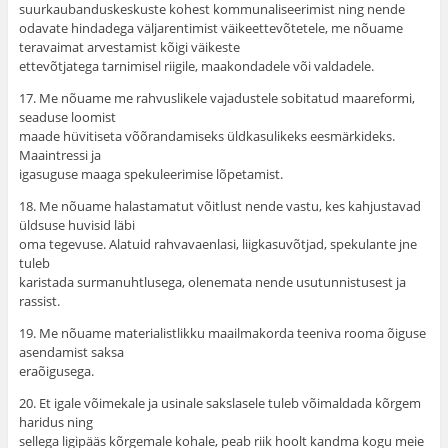
suurkaubanduskeskuste kohest kommunaliseerimist ning nende
odavate hindadega väljarentimist väikeettevõtetele, me nõuame
teravaimat arvestamist kõigi väikeste
ettevõtjatega tarnimisel riigile, maakondadele või valdadele.
17. Me nõuame me rahvuslikele vajadustele sobitatud maareformi,
seaduse loomist
maade hüvitiseta võõrandamiseks üldkasulikeks eesmärkideks.
Maaintressi ja
igasuguse maaga spekuleerimise lõpetamist.
18. Me nõuame halastamatut võitlust nende vastu, kes kahjustavad
üldsuse huvisid läbi
oma tegevuse. Alatuid rahvavaenlasi, liigkasuvõtjad, spekulante jne
tuleb
karistada surmanuhtlusega, olenemata nende usutunnistusest ja
rassist.
19. Me nõuame materialistlikku maailmakorda teeniva rooma õiguse
asendamist saksa
eraõigusega.
20. Et igale võimekale ja usinale sakslasele tuleb võimaldada kõrgem
haridus ning
sellega ligipääs kõrgemale kohale, peab riik hoolt kandma kogu meie