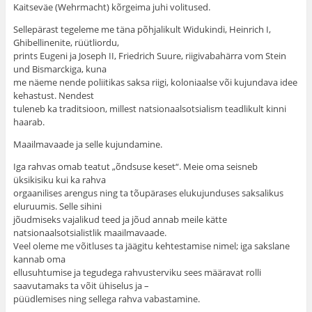
Kaitseväe (Wehrmacht) kõrgeima juhi volitused.
Sellepärast tegeleme me täna põhjalikult Widukindi, Heinrich I,
Ghibellinenite, rüütliordu,
prints Eugeni ja Joseph II, Friedrich Suure, riigivabahärra vom Stein
und Bismarckiga, kuna
me näeme nende poliitikas saksa riigi, koloniaalse või kujundava idee
kehastust. Nendest
tuleneb ka traditsioon, millest natsionaalsotsialism teadlikult kinni
haarab.
Maailmavaade ja selle kujundamine.
Iga rahvas omab teatut „õndsuse keset“. Meie oma seisneb
üksikisiku kui ka rahva
orgaanilises arengus ning ta tõupärases elukujunduses saksalikus
eluruumis. Selle sihini
jõudmiseks vajalikud teed ja jõud annab meile kätte
natsionaalsotsialistlik maailmavaade.
Veel oleme me võitluses ta jäägitu kehtestamise nimel; iga sakslane
kannab oma
ellusuhtumise ja tegudega rahvusterviku sees määravat rolli
saavutamaks ta võit ühiselus ja –
püüdlemises ning sellega rahva vabastamine.