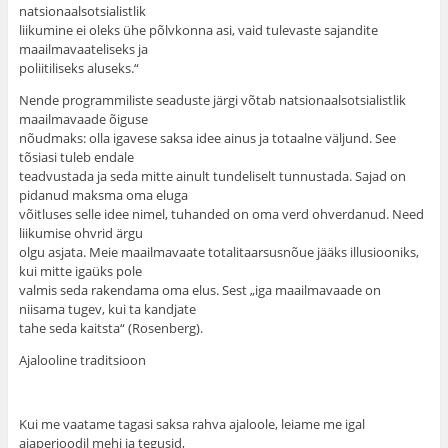
natsionaalsotsialistlik
liikumine ei oleks ühe põlvkonna asi, vaid tulevaste sajandite
maailmavaateliseks ja
poliitiliseks aluseks.“
Nende programmiliste seaduste järgi võtab natsionaalsotsialistlik
maailmavaade õiguse
nõudmaks: olla igavese saksa idee ainus ja totaalne väljund. See
tõsiasi tuleb endale
teadvustada ja seda mitte ainult tundeliselt tunnustada. Sajad on
pidanud maksma oma eluga
võitluses selle idee nimel, tuhanded on oma verd ohverdanud. Need
liikumise ohvrid ärgu
olgu asjata. Meie maailmavaate totalitaarsusnõue jääks illusiooniks,
kui mitte igaüks pole
valmis seda rakendama oma elus. Sest „iga maailmavaade on
niisama tugev, kui ta kandjate
tahe seda kaitsta“ (Rosenberg).
Ajalooline traditsioon
Kui me vaatame tagasi saksa rahva ajaloole, leiame me igal
ajaperioodil mehi ja tegusid,