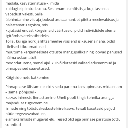
madala, kasvatamatuse –, mida
kuidagi ei piiratud, sohu. Sest enamus mõistis ja kujutas seda
vabadust valesti. Selle
ülehindamine viis aja jooksul arusaamani, et piiritu meelevaldsus ja
halastamatu egoism, mis
kujutasid endast kõrgeimaid väärtuseid, pidid indiviididele olema
ligitõmbavateks sihtideks.
Tollal, kui iga nõrk ja lihtsameelne võis end isiksusena näha, pidid
tõelised isikuomadused
muutuma kergemeelsete otsuste mängupalliks ning loovad panused
näima uskumatult
moondatutena, samal ajal, kui võidutsesid välised edusammud ja
pinnapealsed saavutused.
Kõigi sidemete katkemine
Pinnapealse ülistamine leidis seda parema kasvupinnase, mida enam
– samal põhjusel –
kasvas inimeste linnastumine. Ühelt poolt tingis tehnika areng ja
majanduse tugevnemine
linnade ning tööstuskeskuste kiire kasvu, teisalt kasutasid paljud
nüüd tegevusvabadust,
elamaks linlaste mugavat elu. Teised olid aga pinnase piiratuse tõttu
sunnitud