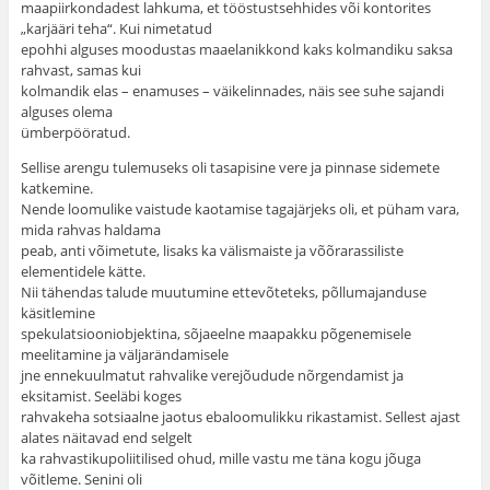
maapiirkondadest lahkuma, et tööstustsehhides või kontorites
„karjääri teha“. Kui nimetatud
epohhi alguses moodustas maaelanikkond kaks kolmandiku saksa
rahvast, samas kui
kolmandik elas – enamuses – väikelinnades, näis see suhe sajandi
alguses olema
ümberpööratud.
Sellise arengu tulemuseks oli tasapisine vere ja pinnase sidemete
katkemine.
Nende loomulike vaistude kaotamise tagajärjeks oli, et püham vara,
mida rahvas haldama
peab, anti võimetute, lisaks ka välismaiste ja võõrarassiliste
elementidele kätte.
Nii tähendas talude muutumine ettevõteteks, põllumajanduse
käsitlemine
spekulatsiooniobjektina, sõjaeelne maapakku põgenemisele
meelitamine ja väljarändamisele
jne ennekuulmatut rahvalike verejõudude nõrgendamist ja
eksitamist. Seeläbi koges
rahvakeha sotsiaalne jaotus ebaloomulikku rikastamist. Sellest ajast
alates näitavad end selgelt
ka rahvastikupoliitilised ohud, mille vastu me täna kogu jõuga
võitleme. Senini oli