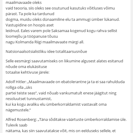
maailmavaade oleks
vaid teooria, siis oleks see osutunud kasutuks võitluses võimu
pärast. Ta pole ka tardunud
dogma, muidu oleks dünaamiline elu ta ammugi ümber lükanud.
Vastupidine on hoopis aset
leidnud. Eales varem pole Saksamaa kogenud kogu rahva sellist
loomejõu ja tööpanuse tõusu
nagu Kolmanda Riigi maailmavaate märgi all.
Natsionaalsotsialistliku idee totalitaarsusnõue
Selle eesmärgi saavutamiseks on liikumine algusest alates esitanud
nõude oma elukäsituse
totaalse kehtivuse järele:
Adolf Hitler: „Maailmavaade on ebatolerantne ja ta ei saa rahulduda
rolliga olla „üks
partei teiste seas“, vaid nõuab vankumatult enese jäägitut ning
resoluutset tunnustamist,
kui ka kogu avaliku elu ümberkorraldamist vastavalt oma
nägemustele.“
Alfred Rosenberg: „Täna sõditakse väärtuste ümberkorraldamise üle.
Tulevik saab
näitama, kas siin saavutatakse võit, mis on eelduseks sellele, et