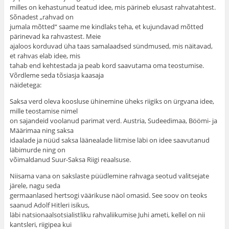
milles on kehastunud teatud idee, mis pärineb elusast rahvatahtest.
Sõnadest „rahvad on
jumala mõtted“ saame me kindlaks teha, et kujundavad mõtted
pärinevad ka rahvastest. Meie
ajaloos korduvad üha taas samalaadsed sündmused, mis näitavad,
et rahvas elab idee, mis
tahab end kehtestada ja peab kord saavutama oma teostumise.
Võrdleme seda tõsiasja kaasaja
näidetega:
Saksa verd oleva koosluse ühinemine üheks riigiks on ürgvana idee,
mille teostamise nimel
on sajandeid voolanud parimat verd. Austria, Sudeedimaa, Böömi- ja
Määrimaa ning saksa
idaalade ja nüüd saksa läänealade liitmise läbi on idee saavutanud
läbimurde ning on
võimaldanud Suur-Saksa Riigi reaalsuse.
Niisama vana on sakslaste püüdlemine rahvaga seotud valitsejate
järele, nagu seda
germaanlased hertsogi väärikuse näol omasid. See soov on teoks
saanud Adolf Hitleri isikus,
läbi natsionaalsotsialistliku rahvaliikumise Juhi ameti, kellel on nii
kantsleri, riigipea kui