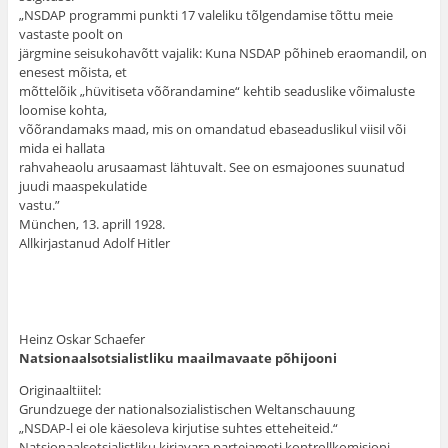
„NSDAP programmi punkti 17 valeliku tõlgendamise tõttu meie
vastaste poolt on
järgmine seisukohavõtt vajalik: Kuna NSDAP põhineb eraomandil, on
enesest mõista, et
mõttelõik „hüvitiseta võõrandamine“ kehtib seaduslike võimaluste
loomise kohta,
võõrandamaks maad, mis on omandatud ebaseaduslikul viisil või
mida ei hallata
rahvaheaolu arusaamast lähtuvalt. See on esmajoones suunatud
juudi maaspekulatide
vastu.”
München, 13. aprill 1928.
Allkirjastanud Adolf Hitler
Heinz Oskar Schaefer
Natsionaalsotsialistliku maailmavaate põhijooni
Originaaltiitel:
Grundzuege der nationalsozialistischen Weltanschauung
„NSDAP-l ei ole käesoleva kirjutise suhtes etteheiteid.“
Natsionaalsotsialistliku kirjavara parteiameti kontrollkomisjoni