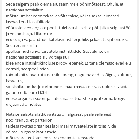
Seda selgem peab olema arusaam meie põhimõtetest. Ohule, et
natsionaalsotsialismi
mõiste ümber vermitakse ja võltsitakse, või et saksa inimesed
lasevad end tasalülitada
võõraste ideoloogiate poolt, tuleb vastu seista põhjaliku selgitustöö
ja veenmisega. Liikumine
ei ole aga välja andnud katekismust teejuhiks ja kasutusjuhendiks.
Seda enam on ta
apelleerinud rahva tervetele instinktidele. Sest elu ise on
natsionaalsotsialistliku võitleja kui
idee enda instinktikindluse proovilepanek. Et täna olemasolevad elu
vormid, seespool, mida
toimub nii rahva kui üksikisiku areng, nagu majandus, õigus, kultuur,
kasvatus,
sotsiaalkujundus jne ei areneks maailmavaatele vastupidiselt, seda
garanteerib partei läbi
enese organisatsiooni ja natsionaalsotsialistliku juhtkonna kõigis
ülejäänud ametites.
Natsionaalsotsialistlik valitsus on algusest peale selle eest
hoolitsenud, et parteil on
täidesaatvates organites läbi maailmavaateliste initsiatiivide
võimalus igas sektoris meie
mõttevara teokstegemist rakendamist teostada.