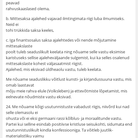
peavad
rahvuskaaslased olema,
b. Mittesaksa ajalehed vajavad ilmtingimata riigi luba ilmumiseks.
Neid ei
tohi trükkida saksa keeles,
c. Iga finantsosalus saksa ajalehtedes või nende mõjutamine
mittesakslaste
poolt tuleb seaduslikult keelata ning nõuame selle vastu eksimise
karistuseks sellise ajaleheväljaande sulgemist, kui ka selles osalenud
mittesakslaste kohest väljasaatmist riigist.
Ajalehed, mis eksivad üldheaolu vastu, tuleb keelata.
Me nõuame seaduslikku võitlust kunsti- ja kirjandussuuna vastu, mis
omab laastavat
mõju meie rahva elule (Volksleben) ja ettevõtmiste lõpetamist, mis
eelnevate nõudmiste vastu eksivad.
24. Me nõuame kõigi usutunnistuste vabadust riigis, niivõrd kui nad
selle olemasolu ei
ohusta või ei eksi germaani rassi kõlblus- ja moraalitunde vastu.
Partei kui selline esindab positiivse kristluse seisukohti, sidumata end
usutunnistuslikult kindla konfessiooniga. Ta võitleb juutlik-
materialistliku vaimu