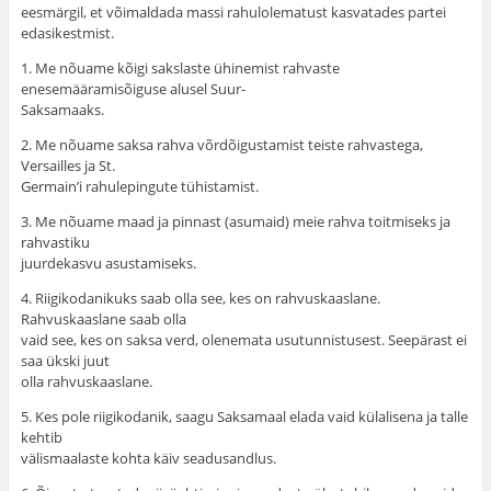
eesmärgil, et võimaldada massi rahulolematust kasvatades partei
edasikestmist.
1. Me nõuame kõigi sakslaste ühinemist rahvaste
enesemääramisõiguse alusel Suur-
Saksamaaks.
2. Me nõuame saksa rahva võrdõigustamist teiste rahvastega,
Versailles ja St.
Germain’i rahulepingute tühistamist.
3. Me nõuame maad ja pinnast (asumaid) meie rahva toitmiseks ja
rahvastiku
juurdekasvu asustamiseks.
4. Riigikodanikuks saab olla see, kes on rahvuskaaslane.
Rahvuskaaslane saab olla
vaid see, kes on saksa verd, olenemata usutunnistusest. Seepärast ei
saa ükski juut
olla rahvuskaaslane.
5. Kes pole riigikodanik, saagu Saksamaal elada vaid külalisena ja talle
kehtib
välismaalaste kohta käiv seadusandlus.