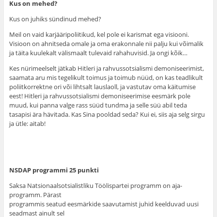
Kus on mehed?
Kus on juhiks sündinud mehed?
Meil on vaid karjääripoliitikud, kel pole ei karismat ega visiooni.
Visioon on ahnitseda omale ja oma erakonnale nii palju kui võimalik
ja täita kuulekalt välismaalt tulevaid rahahuvisid. Ja ongi kõik…
Kes nürimeelselt jätkab Hitleri ja rahvussotsialismi demoniseerimist,
saamata aru mis tegelikult toimus ja toimub nüüd, on kas teadlikult
poliitkorrektne ori või lihtsalt lauslaoll, ja vastutav oma käitumise
eest! Hitleri ja rahvussotsialismi demoniseerimise eesmärk pole
muud, kui panna valge rass süüd tundma ja selle süü abil teda
tasapisi ära hävitada. Kas Sina pooldad seda? Kui ei, siis aja selg sirgu
ja ütle: aitab!
NSDAP programmi 25 punkti
Saksa Natsionaalsotsialistliku Töölispartei programm on aja-
programm. Pärast
programmis seatud eesmärkide saavutamist juhid keelduvad uusi
seadmast ainult sel