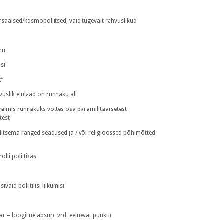
iversaalsed/kosmopoliitsed, vaid tugevalt rahvuslikud
imu
si
e”
hvuslik elulaad on rünnaku all
valmis rünnakuks võttes osa paramilitaarsetest
test
alitsema ranged seadused ja / või religioossed põhimõtted
lli poliitikas
i
aid poliitilisi liikumisi
r – loogiline absurd vrd. eelnevat punkti)