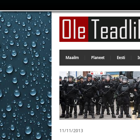
Maailm
Planeet
Eesti
I
11/11/2013