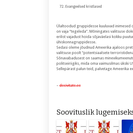
Evangeelsed kristlased
Ülaltoodud gruppidesse kuuluvad inimesed on
on vaja “tegeleda”. Mõningates valitsuse dok
erilist vajadust hoida sõjaväelasi kokku puu
ühiskonnagruppidesse.
Sedasi oleme jõudnud Ameerika ajaloos pretsed
valitsuse poolt “potentsiaalsete terroristiden
Sõnavabadusest on saamas minevikumeenutu
politseiriigiks, mida oma vaimusilmas ükski US
Sellepärast palun teid, palvetage Ameerika ee
–
decivitate.ee
Soovituslik lugemiseks