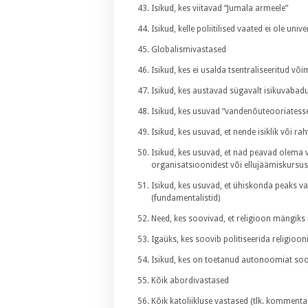
Isikud, kes viitavad “Jumala armeele”
Isikud, kelle poliitilised vaated ei ole un
Globalismivastased
Isikud, kes ei usalda tsentraliseeritud võ
Isikud, kes austavad sügavalt isikuvabadu
Isikud, kes usuvad “vandenõuteooriatess
Isikud, kes usuvad, et nende isiklik või ra
Isikud, kes usuvad, et nad peavad olema 
organisatsioonidest või ellujäämiskursus
Isikud, kes usuvad, et ühiskonda peaks v
(fundamentalistid)
Need, kes soovivad, et religioon mängiks ro
Igaüks, kes soovib politiseerida religioon
Isikud, kes on toetanud autonoomiat soosiv
Kõik abordivastased
Kõik katoliikluse vastased (tlk. kommentaa