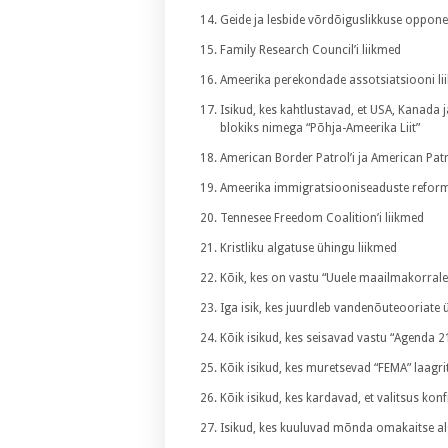
Geide ja lesbide võrdõiguslikkuse oppon
Family Research Council’i liikmed
Ameerika perekondade assotsiatsiooni li
Isikud, kes kahtlustavad, et USA, Kanada
blokiks nimega “Põhja-Ameerika Liit”
American Border Patrol’i ja American Patro
Ameerika immigratsiooniseaduste reform
Tennesee Freedom Coalition’i liikmed
Kristliku algatuse ühingu liikmed
Kõik, kes on vastu “Uuele maailmakorrale
Iga isik, kes juurdleb vandenõuteooriate 
Kõik isikud, kes seisavad vastu “Agenda 
Kõik isikud, kes muretsevad “FEMA” laagri
Kõik isikud, kes kardavad, et valitsus konf
Isikud, kes kuuluvad mõnda omakaitse a