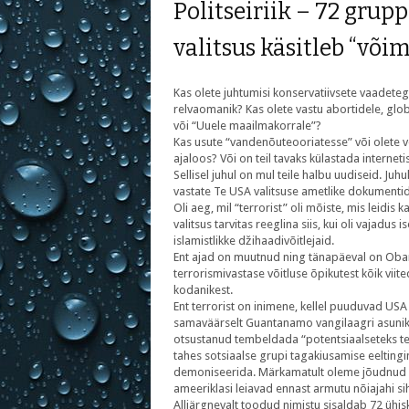
Politseiriik – 72 gru
valitsus käsitleb “või
Kas olete juhtumisi konservatiivsete vaadeteg
relvaomanik? Kas olete vastu abortidele, glo
või “Uuele maailmakorrale”?
Kas usute “vandenõuteooriatesse” või olete v
ajaloos? Või on teil tavaks külastada internet
Sellisel juhul on mul teile halbu uudiseid. Juh
vastate Te USA valitsuse ametlike dokumentide
Oli aeg, mil “terrorist” oli mõiste, mis leidis 
valitsus tarvitas reeglina siis, kui oli vajad
islamistlikke džihaadivõitlejaid.
Ent ajad on muutnud ning tänapäeval on Ob
terrorismivastase võitluse õpikutest kõik viite
kodanikest.
Ent terrorist on inimene, kellel puuduvad USA 
samaväärselt Guantanamo vangilaagri asunike
otsustanud tembeldada “potentsiaalseteks ter
tahes sotsiaalse grupi tagakiusamise eelting
demoniseerida. Märkamatult oleme jõudnud o
ameeriklasi leiavad ennast armutu nõiajahi s
Alljärgnevalt toodud nimistu sisaldab 72 ühi