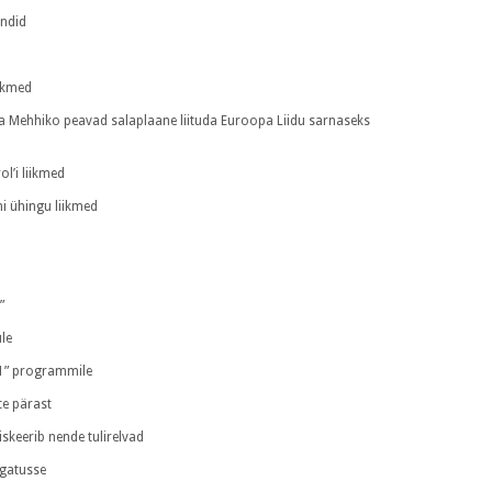
endid
ikmed
 ja Mehhiko peavad salaplaane liituda Euroopa Liidu sarnaseks
l’i liikmed
i ühingu liikmed
”
üle
21” programmile
te pärast
iskeerib nende tulirelvad
lgatusse