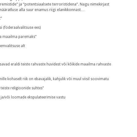
emistide” ja “potentsiaalsete terroristidena”. Nagu nimekirjast
 määratluse alla suur enamus riigi elanikkonnast…
t”
i (föderaalvalitsuse ees)
ta maailma paremaks”
lemvalitsuse alt
savad eraldi teiste rahvaste huvidest või kõikide maailma rahvaste
mille kohaselt riik on ebavajalik, kahjulik või muul viisil soovimatu
 teiste religioonide suhtes”
a ja/või loomade ekspulateerimise vastu