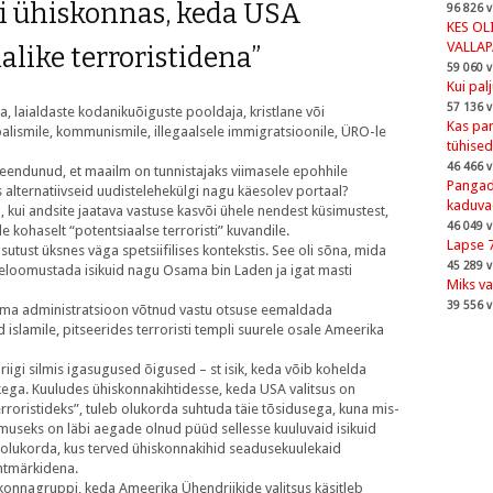
ppi ühiskonnas, keda USA
96 826 v
KES OL
VALLA
malike terroristidena”
59 060 v
Kui pal
57 136 v
a, laialdaste kodanikuõiguste pooldaja, kristlane või
Kas pan
balismile, kommunismile, illegaalsele immigratsioonile, ÜRO-le
tühised
46 466 v
eendunud, et maailm on tunnistajaks viimasele epohhile
Pangad,
is alternatiivseid uudistelehekülgi nagu käesolev portaal?
kaduva
ul, kui andsite jaatava vastuse kasvõi ühele nendest küsimustest,
46 049 v
 kohaselt “potentsiaalse terroristi” kuvandile.
Lapse 
kasutust üksnes väga spetsiifilises kontekstis. See oli sõna, mida
45 289 v
us iseloomustada isikuid nagu Osama bin Laden ja igat masti
Miks va
39 556 v
ama administratsioon võtnud vastu otsuse eemaldada
d islamile, pitseerides terroristi templi suurele osale Ameerika
riigi silmis igasugused õigused – st isik, keda võib kohelda
ga. Kuuludes ühiskonnakihtidesse, keda USA valitsus on
roristideks”, tuleb olukorda suhtuda täie tõsidusega, kuna mis-
imuseks on läbi aegade olnud püüd sellesse kuuluvaid isikuid
lukorda, kus terved ühiskonnakihid seadusekuulekaid
ihtmärkidena.
skonnagruppi, keda Ameerika Ühendriikide valitsus käsitleb