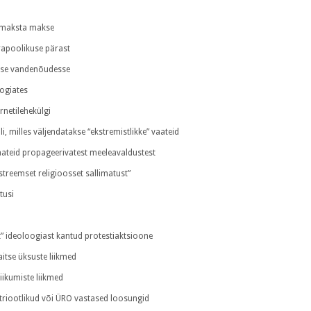
st maksta makse
rapoolikuse pärast
suse vandenõudesse
oogiates
ernetilehekülgi
li, milles väljendatakse “ekstremistlikke” vaateid
 vaateid propageerivatest meeleavaldustest
kstreemset religioosset sallimatust”
tusi
st” ideoloogiast kantud protestiaktsioone
itse üksuste liikmed
ikumiste liikmed
atriootlikud või ÜRO vastased loosungid