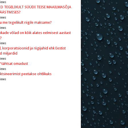
iews
ID TEGELIKULT SÜÜDI TEISE MAAILMASÕJA
PÄÄSTMISES?
iews
ju me tegelikult riigile maksame?
iews
kade võlad on kõik alates eelmisest aastast
?
iews
 korporatsioonid ja riigijuhid ehk Eestist
d miljardid
iews
7 tähtsat omadust
iews
ktsineerimist peetakse ohtlikuks
iews