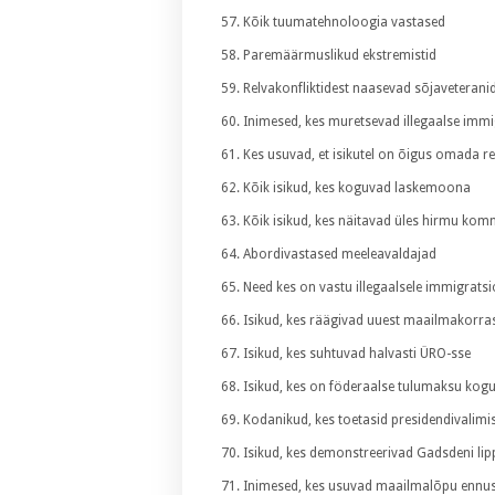
Kõik tuumatehnoloogia vastased
Paremäärmuslikud ekstremistid
Relvakonfliktidest naasevad sõjaveterani
Inimesed, kes muretsevad illegaalse immi
Kes usuvad, et isikutel on õigus omada re
Kõik isikud, kes koguvad laskemoona
Kõik isikud, kes näitavad üles hirmu komm
Abordivastased meeleavaldajad
Need kes on vastu illegaalsele immigratsi
Isikud, kes räägivad uuest maailmakorra
Isikud, kes suhtuvad halvasti ÜRO-sse
Isikud, kes on föderaalse tulumaksu kog
Kodanikud, kes toetasid presidendivalimis
Isikud, kes demonstreerivad Gadsdeni lippu
Inimesed, kes usuvad maailmalõpu ennus