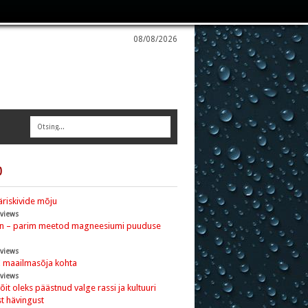
08/08/2026
0
riskivide mõju
 views
nn – parim meetod magneesiumi puuduse
 views
I maailmasõja kohta
 views
 võit oleks päästnud valge rassi ja kultuuri
t hävingust