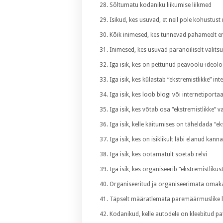
Sõltumatu kodaniku liikumise liikmed
Isikud, kes usuvad, et neil pole kohustu
Kõik inimesed, kes tunnevad pahameelt e
Inimesed, kes usuvad paranoiliselt valit
Iga isik, kes on pettunud peavoolu-ideol
Iga isik, kes külastab “ekstremistlikke” int
Iga isik, kes loob blogi või internetiportaa
Iga isik, kes võtab osa “ekstremistlikke”
Iga isik, kelle käitumises on täheldada “e
Iga isik, kes on isiklikult läbi elanud kanna
Iga isik, kes ootamatult soetab relvi
Iga isik, kes organiseerib “ekstremistliku
Organiseeritud ja organiseerimata omaka
Täpselt määratlemata paremäärmuslike li
Kodanikud, kelle autodele on kleebitud p