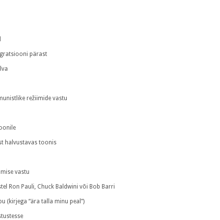
d
gratsiooni pärast
lva
unistlike režiimide vastu
oonile
st halvustavas toonis
umise vastu
tel Ron Pauli, Chuck Baldwini või Bob Barri
 (kirjega “ära talla minu peal”)
tustesse