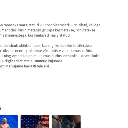
 tänaseks märgistatud kui “probleemsed” – st isikud, kellega
umentides, kus nimetatud gruppe käsitletakse, rõhutatakse
tumast inimestega, kes kuuluvad märgistatud
enditult ohtlikku faasi, kus riigi kodanikke käsitletakse
a” üksnes nende poliitiliste või usuliste veendumuste tõttu.
s ning Ameerika on muutumas õudusunenäoks – orwellikuks
A riigiisadest ette ei suutnud kujutada.
st. Me vajame hädasti teie abi.
: