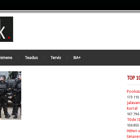
nimene
Teadus
Tervis
BA+
TOP 1
Poolvää
173 110
Jalava
korral
107 796
Tõde I
106 855
Hitleri
tänases