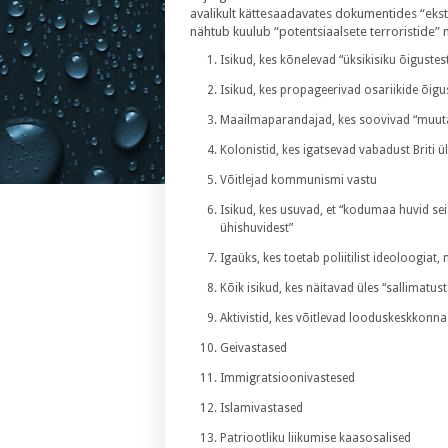
avalikult kättesaadavates dokumentides “ekstr
nähtub kuulub “potentsiaalsete terroristide”
Isikud, kes kõnelevad “üksikisiku õigustes
Isikud, kes propageerivad osariikide õigus
Maailmaparandajad, kes soovivad “muu
Kolonistid, kes igatsevad vabadust Briti ü
Võitlejad kommunismi vastu
Isikud, kes usuvad, et “kodumaa huvid sei
ühishuvidest”
Igaüks, kes toetab poliitilist ideoloogiat, 
Kõik isikud, kes näitavad üles “sallimatust
Aktivistid, kes võitlevad looduskeskkonn
Geivastased
Immigratsioonivastesed
Islamivastased
Patriootliku liikumise kaasosalised