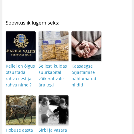
Soovituslik lugemiseks:
Kellel on õigus
Sellest, kuidas
Kaasaegse
otsustada
suurkapital
orjastamise
rahva eest ja
väikerahvale
nähtamatud
rahva nimel?
ära tegi
niidid
Hobuse aasta
Sirbi ja vasara