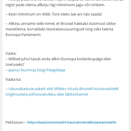
riigist peab olema allkirju riigi miinimumi jagu või rohkem.
– Eesti miinimum on 4500. Tore oleks see arv täis saada!
– Allkirju anname selle nimel, et Brüssel hakkaks küsimust üldse
menetlema, korraldaks teostatavusuuringuid ning viiks teema
Euroopa Parlamenti.
Vaata:
– Millisel juhul tasub anda allkiri Euroopa kodanikupalga idee
toetuseks?
–
Jaanus Nurmoja blogi Peegeldaja
Vaata ka:
–
Isikuvabaduse pakett ehk Milleks nõuda Brüsseli bürokraatidelt
tingimusteta põhisissetuleku idee läbitöötamist
Petitsioon –
http://basicincome2013.eu/ubi/et/allkirjastamisleht