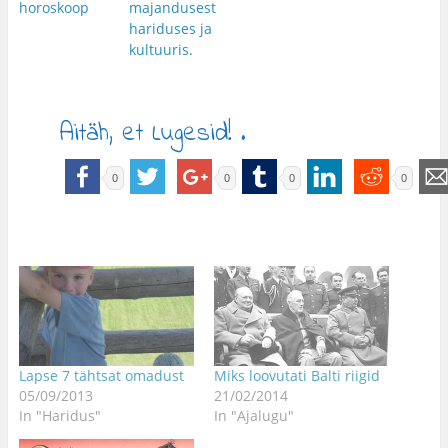
horoskoop
majandusest
hariduses ja
kultuuris.
Aitäh, et Lugesid! .
0
0
0
0
Lapse 7 tähtsat omadust
Miks loovutati Balti riigid
05/09/2013
21/02/2014
In "Haridus"
In "Ajalugu"