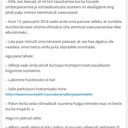
– Kõik, kes leiavad, et nii töö tasustamise kui ka hüvede
ümberjaotamise ja sotsiaaltoetuste süsteem on ebaõiglane ning
jätab palju inimesi teenimatult vaesusesse!
– Kuni 13. jaanuarini 2014 saate anda oma panuse selleks, et sundida
eurobürokraate otsima võimalusi ühe ammuse vaesusevastase idee
elluviimiseks.
– Leia paar minutit oma tänasest päevast, et see hea algatus üle
vaadata, oma toetus anda ja ka sõpradele soovitada!
Aga pane tähele:
– Allkirja saab anda ainult Euroopa Komisjoni toetusavalduste
kogumise süsteemis.
– Laikimine Facebookis ei loe!
– Selle petitsiooni toetamiseks mine
http://basicincome2013.eu/ubi/et/allkirjastamisleht
– Palun levita seda võimalikult suurema hulga inimeste seas nii Eestis
kui ka mujal EL-s.
Aega on jäänud vähe.
– Allkirju peab olema kokku miljon, kusjuures vähemalt seitsmest EL