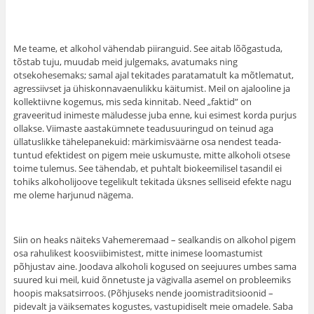
Me teame, et alkohol vähendab piiranguid. See aitab lõõgastuda,
tõstab tuju, muudab meid julgemaks, avatumaks ning
otsekohesemaks; samal ajal tekitades paratamatult ka mõtlematut,
agressiivset ja ühiskonnavaenulikku käitumist. Meil on ajalooline ja
kollektiivne kogemus, mis seda kinnitab. Need „faktid” on
graveeritud inimeste mäludesse juba enne, kui esimest korda purjus
ollakse. Viimaste aastakümnete teadusuuringud on teinud aga
üllatuslikke tähelepanekuid: märkimisväärne osa nendest teada-
tuntud efektidest on pigem meie uskumuste, mitte alkoholi otsese
toime tulemus. See tähendab, et puhtalt biokeemilisel tasandil ei
tohiks alkoholijoove tegelikult tekitada üksnes selliseid efekte nagu
me oleme harjunud nägema.
Siin on heaks näiteks Vahemeremaad – sealkandis on alkohol pigem
osa rahulikest koosviibimistest, mitte inimese loomastumist
põhjustav aine. Joodava alkoholi kogused on seejuures umbes sama
suured kui meil, kuid õnnetuste ja vägivalla asemel on probleemiks
hoopis maksatsirroos. (Põhjuseks nende joomistraditsioonid –
pidevalt ja väiksemates kogustes, vastupidiselt meie omadele. Saba