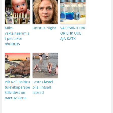
Miks
Unistus riigist
VAKTSIINITERR
vaktsineerimis
OR EHK UUE
t peetakse
AJA KATK
ohtlikuks
Pilt Rail Balticu
Lastes lastel
tulevikuperspe
olla lihtsalt
ktiividest on
lapsed
naeruväärne