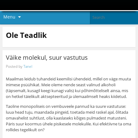
Menu
Ole Teadlik
Väike molekul, suur vastutus
Posted by
Tanel
Maailmas leidub tuhandeid keemilisi ühendeid, millel on väge muuta
inimese psüühikat. Meie oleme nende seast valinud alkoholi
(täpsemalt, kusagil keegi kunagi valis) kui põhimõtteliselt ainsa, mis
on hetkel täielikult aktsepteeritud ja ülemaailmselt heaks kiidetud.
Taoline monopoliseis on vembuveele pannud ka suure vastutuse:
luua head tuju, maandada pingeid, toetada meid raskel ajal, õlitada
omavahelist suhtlust, olla kaaslaseks kõiges pulmadest matusteni.
Päris suur koormus ühele pisikesele molekulile. Kui efektiivne ta oma
rollides tegelikult on?