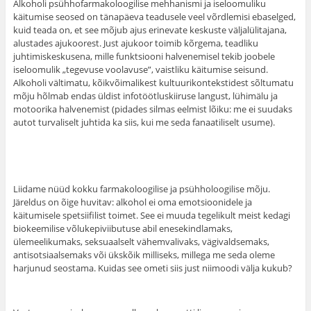
Alkoholi psühhofarmakoloogilise mehhanismi ja iseloomuliku
käitumise seosed on tänapäeva teadusele veel võrdlemisi ebaselged,
kuid teada on, et see mõjub ajus erinevate keskuste väljalülitajana,
alustades ajukoorest. Just ajukoor toimib kõrgema, teadliku
juhtimiskeskusena, mille funktsiooni halvenemisel tekib joobele
iseloomulik „tegevuse voolavuse”, vaistliku käitumise seisund.
Alkoholi vältimatu, kõikvõimalikest kultuurikontekstidest sõltumatu
mõju hõlmab endas üldist infotöötluskiiruse langust, lühimälu ja
motoorika halvenemist (pidades silmas eelmist lõiku: me ei suudaks
autot turvaliselt juhtida ka siis, kui me seda fanaatiliselt usume).
Liidame nüüd kokku farmakoloogilise ja psühholoogilise mõju.
Järeldus on õige huvitav: alkohol ei oma emotsioonidele ja
käitumisele spetsiifilist toimet. See ei muuda tegelikult meist kedagi
biokeemilise võlukepiviibutuse abil enesekindlamaks,
ülemeelikumaks, seksuaalselt vähemvalivaks, vägivaldsemaks,
antisotsiaalsemaks või ükskõik milliseks, millega me seda oleme
harjunud seostama. Kuidas see ometi siis just niimoodi välja kukub?