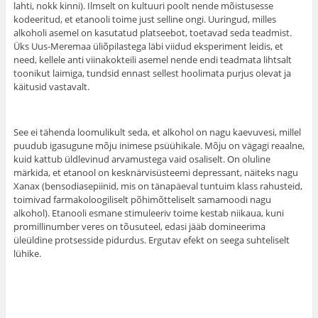
lahti, nokk kinni). Ilmselt on kultuuri poolt nende mõistusesse
kodeeritud, et etanooli toime just selline ongi. Uuringud, milles
alkoholi asemel on kasutatud platseebot, toetavad seda teadmist.
Üks Uus-Meremaa üliõpilastega läbi viidud eksperiment leidis, et
need, kellele anti viinakokteili asemel nende endi teadmata lihtsalt
toonikut laimiga, tundsid ennast sellest hoolimata purjus olevat ja
käitusid vastavalt.
See ei tähenda loomulikult seda, et alkohol on nagu kaevuvesi, millel
puudub igasugune mõju inimese psüühikale. Mõju on vägagi reaalne,
kuid kattub üldlevinud arvamustega vaid osaliselt. On oluline
märkida, et etanool on kesknärvisüsteemi depressant, näiteks nagu
Xanax (bensodiasepiinid, mis on tänapäeval tuntuim klass rahusteid,
toimivad farmakoloogiliselt põhimõtteliselt samamoodi nagu
alkohol). Etanooli esmane stimuleeriv toime kestab niikaua, kuni
promillinumber veres on tõusuteel, edasi jääb domineerima
üleüldine protsesside pidurdus. Ergutav efekt on seega suhteliselt
lühike.