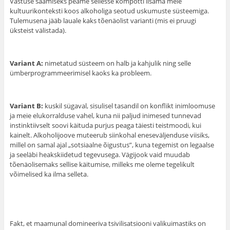
Vastuse saamiseks peame sellesse kompotti lisama meie
kultuurikonteksti koos alkoholiga seotud uskumuste süsteemiga.
Tulemusena jääb lauale kaks tõenäolist varianti (mis ei pruugi
üksteist välistada).
Variant A:
nimetatud süsteem on halb ja kahjulik ning selle
ümberprogrammeerimisel kaoks ka probleem.
Variant B:
kuskil sügaval, sisulisel tasandil on konflikt inimloomuse
ja meie elukorralduse vahel, kuna nii paljud inimesed tunnevad
instinktiivselt soovi käituda purjus peaga täiesti teistmoodi, kui
kainelt. Alkoholijoove muteerub siinkohal eneseväljenduse viisiks,
millel on samal ajal „sotsiaalne õigustus”, kuna tegemist on legaalse
ja seeläbi heakskiidetud tegevusega. Vägijook vaid muudab
tõenäolisemaks sellise käitumise, milleks me oleme tegelikult
võimelised ka ilma selleta.
Fakt, et maamunal domineeriva tsivilisatsiooni valikuimastiks on