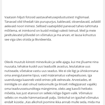
Vaatasin hiljuti fotosid aastavahetusepidustustest Inglismaal.
Tänavad olid tihedalt täis purupurjus, kaklevaid, oksendavaid, asfaldil
aelevaid noori inimesi. Sellised vaatepildid panevad tahes-tahtmata
mõtlema, et inimkond on kuskil midagi valesti teinud. Meil ja meie
järeltulevatel põlvedel on võimalus ja ma arvan, et lausa kohustus
see viga üles otsida ja likvideerida.
Olevik muutub kiiresti minevikuks ja selle ajaga, kui me jõuame nina
nuusata, tehakse kuskil uus teaduslik avastus, leiutatakse uus
nutiseade, võetakse vastu uus seadus. Me ei ole liigi ja ühiskonnana
oma arengutaseme tipus, vaid määramatus vahepealsuses. Iga
uuendusega kaasneb veidi erinev pilk eelnevale. Arvestades, et
inimliigile on alati olnud iseloomulik (ja ilmselt millegipärast vajalik)
oma teadvusseisunditega mängimine, oleks aeg kasvõi hetkeks
mõelda, kas just etanool on selleks kõige õigem valik. Võimalusi
selleks on muide hämmastavalt palju. Siinkohal on igaühel võimalus
endalt küsida: „Kas alkoholi joomine ikka annab mulle seda, mida ma