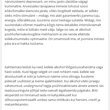
närvisüsteemi depressant, on minu jaoks üleüldse vägagi
kummaline. Arvestades tänapäeva inimese tohutut soovi
kõikvõimalike elamuste järele, võiks loogiliselt eeldada, et selleks
oleks mõni stimulant – midagi, mis alati garanteeriks parema tuju,
energia, sõbralikkuse, suurema soovi teistega suhelda. Midagi, mis
suurendaks võimet maailma kõigis tema detailides intensiivsemalt
kogeda, mitte ei lülitaks meid välja. Selge on see, et alkoholi
psühhofarmakoloogiline mehhanism ei ole nende efektide
esilekutsumiseks optimaalne. On omamoodi ime, et joomine inimesi
juba ära ei hakka tüütama.
Kahtlemata leidub ka neid, kellele alkohol lõõgastusvahendina väga
hästi sobib. Kuid liigagi selgelt on veel rohkem neid, kellele see
absoluutselt ei sobi ja tulemusi näeme oma silmaga, kuuleme
pidevalt uudistest ja loeme ajalehtedest. Kui alkohol oleks praegu
vähetuntud,
underground
tegija psühhoaktiivsete ainete areenil, siis
teadusuuringute põhjal seda vaevalt legaliseerida julgetaks. Briti
eksperdid on hinnanud seda nii kahjulikkuselt kui
sõltuvuspotentsiaalilt umbes sama ohtlikuks kui heroiini,
crack
’i ja
metamfetamiini.