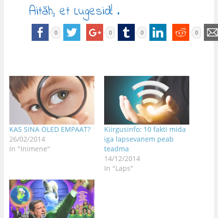
Aitäh, et Lugesid! .
0
0
0
0
KAS SINA OLED EMPAAT?
Kiirgusinfo: 10 fakti mida
26/02/2014
iga lapsevanem peab
In "Inimene"
teadma
14/12/2014
In "Laps"