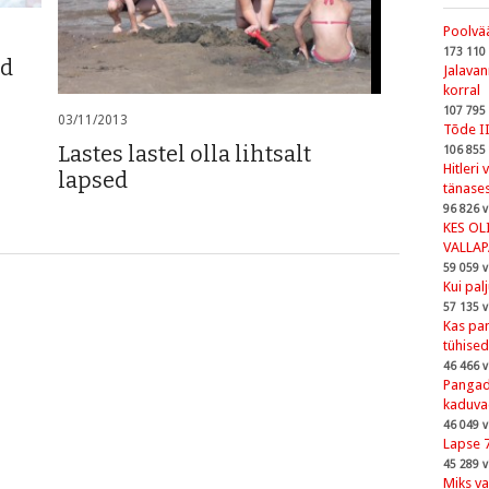
Poolvää
173 110
ad
Jalava
korral
107 795
03/11/2013
Tõde I
Lastes lastel olla lihtsalt
106 855
Hitleri
lapsed
tänases
96 826 v
KES OL
VALLA
59 059 v
Kui pal
57 135 v
Kas pan
tühised
46 466 v
Pangad,
kaduva
46 049 v
Lapse 
45 289 v
Miks va