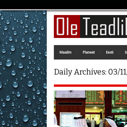
Maailm
Planeet
Eesti
I
Daily Archives:
03/11