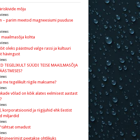
riskivide mõju
 views
nn – parim meetod magneesiumi puuduse
 views
I maailmasõja kohta
 views
 võit oleks päästnud valge rassi ja kultuuri
t hävingust
iews
ID TEGELIKULT SÜÜDI TEISE MAAILMASÕJA
PÄÄSTMISES?
iews
ju me tegelikult riigile maksame?
iews
kade võlad on kõik alates eelmisest aastast
?
iews
 korporatsioonid ja riigijuhid ehk Eestist
d miljardid
iews
7 tähtsat omadust
iews
ktsineerimist peetakse ohtlikuks