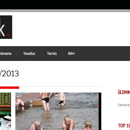
nimene
Teadus
Tervis
BA+
/2013
ÜLEMIN
Service
TOP 1