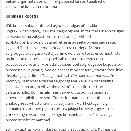
paljud organisatsioonid, nii religioossed ka spirituaalsed on
kasutanud käbikeha ikoonina.
Käbikeha koostis
Käbikeha sisaldab mitmeid asju, sealhulgas põhirakke
(inglisk.
Pinealocytes),
paljudel selgroogsetel mitteimetajatel on tugev
sarnasus silma valgustundlike rakkudega. Mõned
evolutsioonibioloogid usuvad, et selgroogsete pineaalsed rakud
jagavad ühist esivanemat võrkkesta rakkudega. Mõnedel
selgroogsetel valguse kätte jäämine võib esile tõsta ensümaatiliste
reaktsioonide ahela, seespool käbinääret, mis reguleerib
ööpäevaseid rütme. Mõnedel varasematel selgroogsete koljudel on
pineaalne auk (avaus). See on seoses modernsete „elavate fossiilide“
füsioloogiaga, silmul
(kala)
ja tuataral
(Uus-Meremaa väikesaarte
roomaja)
, ja mõnedel teistel selgroogsetel, kellel on parietaalne
(seinataoline) organ või „kolmas silm“, kus mõni neist on
valgustundlik. Kolmas silm esindab evolutsiooni varasemat
lähenemist pilditajumiseni. Tuatra kolmanda silma ehitus on
analoogne sarvkesta, silmaläätse ja silma võrkkestaga, kuigi
eelmainitu sarnaneb pigem kaheksajalaga kui selgroogse silma
võrkkestaga. Asümeetriline kogu koosneb „silmast“ vasakul ja
pineaalsest lotist paremal.
Selline kujutlus kolmandast silmast on teaduslik fakt. Kolmanda