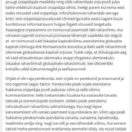
pruugi orjapidajale meeldida ning võib vähendada orja poolt juba
kätte võidetud staatust orjapidaja silmis. Veelgi parem kui tema eest
teeks otsuseid vaid orjapidaja. Infoühiskonnas tähendab see aga
kriisi sest orjapidajal puuduvad võimed iga kahe aasta tagant kuue
kordistuvas informatsiooni hulgas õigeid otsuseid langetada.
Kaasaegne orjastamine on toimunud peamiselt läbi rahavõimu. Kui
viimasel sajandil toimunud protsesse lähemalt vaadelda siis selgub
et on toimunud vaid lokaalse kapitalivõimu asendamine globaalse
kapitali võimuga ehk Romaanovite dünastia ja Balti aadli rahavõimult
üleminek globaalsesse kapitali orjusse. Tuleb välja, et Nõukogude aeg
oli vaid ettevalmistav ülemineku etapp tõrgeteta üleminekuks
lokaalse rahavõimult globaalsele rahavõimule. See dikteeribki
kohaliku eliidi käitumisreeglid ja eetikanormid.
Orjale ei ole vaja perekonda, sest orjale on perekond ja eraomand ja
töö tegemist segav faktor. Perekonda peab orjale asendama
hakkama orjapidaja poolt pakutav võim ja selle võimu
kummardamine. Selle toetamiseks luuakse ka vastavate tavade,
tabude ja stereotüüpide süsteem. Selleks peab asendama
rahvakultuuri rahavõimu sektantlusega. Kus isegi lapse
kasvatamisest või vanaks jäämisest kujundatakse äri. Võim aga peab
hakkama perekonnale asendama vanaisa, vanaema, lapsehoidja,
teadmiste andja ning isegi isa rolli ja see tähendab võimu. Kui ennem
täitsid mehe perekonnast eraldamise eesmärki sõda, siis nüüd täidab