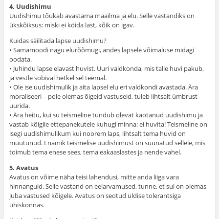
4. Uudishimu
Uudishimu tõukab avastama maailma ja elu. Selle vastandiks on
ükskõiksus: miski ei köida last, kõik on igav.
Kuidas säilitada lapse uudishimu?
• Samamoodi nagu elurõõmugi, andes lapsele võimaluse midagi
oodata.
• Juhindu lapse elavast huvist. Uuri valdkonda, mis talle huvi pakub,
ja vestle sobival hetkel sel teemal.
• Ole ise uudishimulik ja aita lapsel elu eri valdkondi avastada. Ära
moraliseeri – pole olemas õigeid vastuseid, tuleb lihtsalt ümbrust
uurida.
• Ära heitu, kui su teismeline tundub olevat kaotanud uudishimu ja
vastab kõigile ettepanekutele kuhugi minna: ei huvita! Teismeline on
isegi uudishimulikum kui noorem laps, lihtsalt tema huvid on
muutunud. Enamik teismelise uudishimust on suunatud sellele, mis
toimub tema enese sees, tema eakaaslastes ja nende vahel.
5. Avatus
Avatus on võime näha teisi lahendusi, mitte anda liiga vara
hinnanguid. Selle vastand on eelarvamused, tunne, et sul on olemas
juba vastused kõigele. Avatus on seotud üldise tolerantsiga
ühiskonnas.