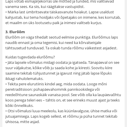
Laps võtab esmajärjekorras üle mõtted ja tunded, mis valitsevad
vanema sees. Ka siis, kui räägitakse vastupidist.
• Märka last ümbritsevate täiskasvanute hoiakut. Lapse usaldust
kahjustab, kui tema hoidjaks või õpetajaks on inimene, kes korrutab,
et maailm on üks lootusetu paik ja inimesi valitseb kurjus.
3. Elurõõm
Elurõõm on väga tihedalt seotud eelmise punktiga. Elurõõmus laps
naudib ennast ja oma tegemisi, kui need ka kõrvalseisjale
tähtsusetud tunduvad. Ta oskab tunda rõõmu väikestest asjadest.
Kuidas tugevdada elurõõmu?
• Jäta lapsele võimalus midagi oodata ja igatseda. Tänapäeval on see
suur väljakutse, kõike võib ju saada kohe ja kiiresti. Soovitu kiire
saamine tekitab tühjustunnet ja igavust ning jätab lapse lõpuks
ikkagi rahulolematuks.
• Tekita pere elurutiinis kindel aeg, mida oodata. Looge mõni
peretraditsioon: pühapäevahommik pannkookidega või
reedeõhtune saunaskäik vanaisa pool. See võib olla ka laupäevaõhtu
koos perega teleri ees – tähtis on, et see erineks muust ajast ja teeks
kõiki õnnelikuks.
• Otsi võimalusi luua meeleolu, kas küünlavalguse, ühise matka või
jutuajamisega. Laps kogeb sellest, et rõõmu ja püha tunnet tekitab
ühisosa, mitte asjad.