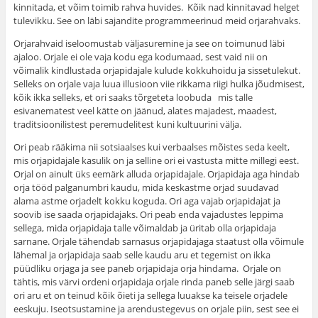
kinnitada, et võim toimib rahva huvides. Kõik nad kinnitavad helget
tulevikku. See on läbi sajandite programmeerinud meid orjarahvaks.
Orjarahvaid iseloomustab väljasuremine ja see on toimunud läbi
ajaloo. Orjale ei ole vaja kodu ega kodumaad, sest vaid nii on
võimalik kindlustada orjapidajale kulude kokkuhoidu ja sissetulekut.
Selleks on orjale vaja luua illusioon viie rikkama riigi hulka jõudmisest,
kõik ikka selleks, et ori saaks tõrgeteta loobuda mis talle
esivanematest veel kätte on jäänud, alates majadest, maadest,
traditsioonilistest peremudelitest kuni kultuurini välja.
Ori peab rääkima nii sotsiaalses kui verbaalses mõistes seda keelt,
mis orjapidajale kasulik on ja selline ori ei vastusta mitte millegi eest.
Orjal on ainult üks eemärk alluda orjapidajale. Orjapidaja aga hindab
orja tööd palganumbri kaudu, mida keskastme orjad suudavad
alama astme orjadelt kokku koguda. Ori aga vajab orjapidajat ja
soovib ise saada orjapidajaks. Ori peab enda vajadustes leppima
sellega, mida orjapidaja talle võimaldab ja üritab olla orjapidaja
sarnane. Orjale tähendab sarnasus orjapidajaga staatust olla võimule
lähemal ja orjapidaja saab selle kaudu aru et tegemist on ikka
püüdliku orjaga ja see paneb orjapidaja orja hindama. Orjale on
tähtis, mis värvi ordeni orjapidaja orjale rinda paneb selle järgi saab
ori aru et on teinud kõik õieti ja sellega luuakse ka teisele orjadele
eeskuju. Iseotsustamine ja arendustegevus on orjale piin, sest see ei