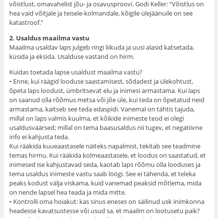
võistlust, omavahelist jõu- ja osavusproovi. Godi Keller: “Võistlus on
hea vaid võitjale ja teisele-kolmandale, kõigile ülejäänuile on see
katastroof.”
2. Usaldus maailma vastu
Maailma usaldav laps julgeb ringi liikuda ja uusi alasid katsetada,
küsida ja eksida. Usalduse vastand on hirm.
Kuidas toetada lapse usaldust maailma vastu?
• Enne, kui räägid looduse saastamisest, sõdadest ja ülekohtust,
õpeta laps loodust, ümbritsevat elu ja inimesi armastama. Kui laps
on saanud olla rõõmus metsa või jõe üle, kui teda on õpetatud neid
armastama, kaitseb see teda edaspidi. Vanemal on tähtis tajuda,
millal on laps valmis kuulma, et kõikide inimeste teod ei olegi
usaldusväärsed; millal on tema baasusaldus nii tugev, et negatiivne
info ei kahjusta teda.
Kui rääkida kuueaastasele näiteks napalmist, tekitab see teadmine
temas hirmu. Kui rääkida kolmeaastasele, et loodus on saastatud, et
inimesed ise kahjustavad seda, kaotab laps rõõmu olla looduses ja
tema usaldus inimeste vastu saab löögi. See ei tähenda, et teleka
peaks kodust välja viskama, kuid vanemad peaksid mõtlema, mida
on nende lapsel hea teada ja mida mitte.
• Kontrolli oma hoiakut: kas sinus eneses on säilinud usk inimkonna
headesse kavatsustesse või usud sa, et maailm on lootusetu paik?