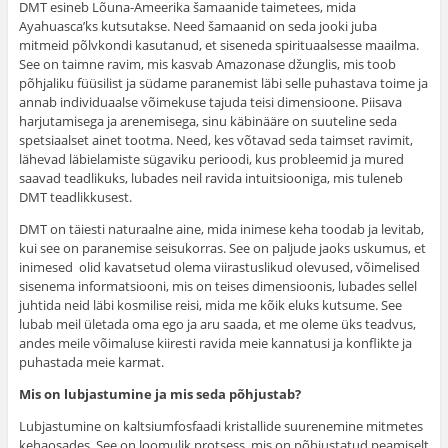
DMT esineb Lõuna-Ameerika šamaanide taimetees, mida
Ayahuasca’ks kutsutakse. Need šamaanid on seda jooki juba
mitmeid põlvkondi kasutanud, et siseneda spirituaalsesse maailma.
See on taimne ravim, mis kasvab Amazonase džunglis, mis toob
põhjaliku füüsilist ja südame paranemist läbi selle puhastava toime ja
annab individuaalse võimekuse tajuda teisi dimensioone. Piisava
harjutamisega ja arenemisega, sinu käbinääre on suuteline seda
spetsiaalset ainet tootma. Need, kes võtavad seda taimset ravimit,
lähevad läbielamiste sügaviku perioodi, kus probleemid ja mured
saavad teadlikuks, lubades neil ravida intuitsiooniga, mis tuleneb
DMT teadlikkusest.
DMT on täiesti naturaalne aine, mida inimese keha toodab ja levitab,
kui see on paranemise seisukorras. See on paljude jaoks uskumus, et
inimesed olid kavatsetud olema viirastuslikud olevused, võimelised
sisenema informatsiooni, mis on teises dimensioonis, lubades sellel
juhtida neid läbi kosmilise reisi, mida me kõik eluks kutsume. See
lubab meil ületada oma ego ja aru saada, et me oleme üks teadvus,
andes meile võimaluse kiiresti ravida meie kannatusi ja konflikte ja
puhastada meie karmat.
Mis on lubjastumine ja mis seda põhjustab?
Lubjastumine on kaltsiumfosfaadi kristallide suurenemine mitmetes
kehaosades. See on loomulik protsess, mis on põhjustatud peamiselt