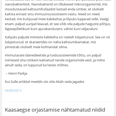
nanobakteritest. Nanobakterid on tillukesed mikroorganismid, mis
moodustavad kaltsiumfosfaadist kestad enda ümber, et oluliselt
kaitsta ennast sinu immuunsussüsteemi vastu. Need on need
kestad, mis kuhjuvad meie käbikehas ja lõpuks lupjavad selle. Veelgi
enam, paljud uurijad leiavad, et see võib olla paljude haiguste põhjus,
liigesepõletikust kuni ajurabanduseni, vähist kuni seljavaluni.
Kahjuks paljude inimeste käbikeha on raskelt lubjastunud. See on nii
lubjastunud, et skaneerides on näha kaltsiumikamakat, mis
pimestab oluliselt meie kolmandat silma.
Hirmutavate läänedieetide ja toidusüsteemide tõttu, on paljud
inimesed üha rohkem kaitsetud nende organismide eest, ja mitte
ainult seda, on lupjunud ka teises mõttes.
– Henri Parkja
Kui Sulle artikkel meeldis siis ütle Aitäh seda jagades
04/09/2013
Kaasaegse orjastamise nähtamatud niidid