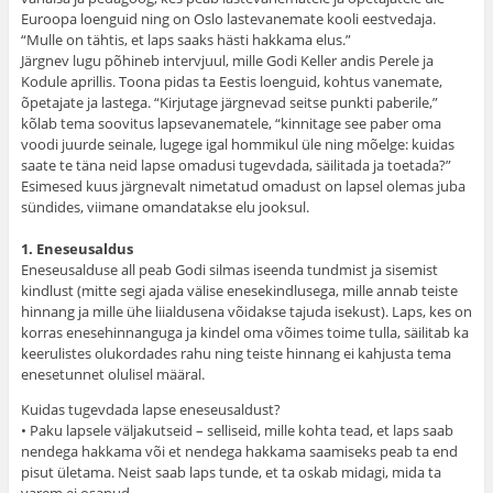
Euroopa loenguid ning on Oslo lastevanemate kooli eestvedaja.
“Mulle on tähtis, et laps saaks hästi hakkama elus.”
Järgnev lugu põhineb intervjuul, mille Godi Keller andis Perele ja
Kodule aprillis. Toona pidas ta Eestis loenguid, kohtus vanemate,
õpetajate ja lastega. “Kirjutage järgnevad seitse punkti paberile,”
kõlab tema soovitus lapsevanematele, “kinnitage see paber oma
voodi juurde seinale, lugege igal hommikul üle ning mõelge: kuidas
saate te täna neid lapse omadusi tugevdada, säilitada ja toetada?”
Esimesed kuus järgnevalt nimetatud omadust on lapsel olemas juba
sündides, viimane omandatakse elu jooksul.
1. Eneseusaldus
Eneseusalduse all peab Godi silmas iseenda tundmist ja sisemist
kindlust (mitte segi ajada välise enesekindlusega, mille annab teiste
hinnang ja mille ühe liialdusena võidakse tajuda isekust). Laps, kes on
korras enesehinnanguga ja kindel oma võimes toime tulla, säilitab ka
keerulistes olukordades rahu ning teiste hinnang ei kahjusta tema
enesetunnet olulisel määral.
Kuidas tugevdada lapse eneseusaldust?
• Paku lapsele väljakutseid – selliseid, mille kohta tead, et laps saab
nendega hakkama või et nendega hakkama saamiseks peab ta end
pisut ületama. Neist saab laps tunde, et ta oskab midagi, mida ta
varem ei osanud.