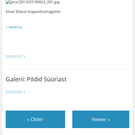
Einar Eiland majandusmagister
–
eesti.ca
03/09/2013
Galerii: Pildid Süüriast
02/09/2013
«
Older
Newer
»