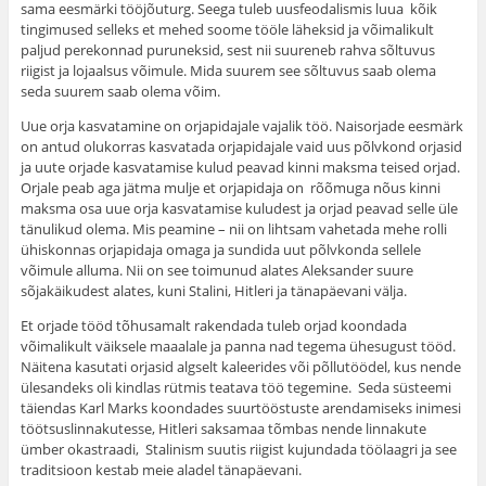
sama eesmärki tööjõuturg. Seega tuleb uusfeodalismis luua kõik
tingimused selleks et mehed soome tööle läheksid ja võimalikult
paljud perekonnad puruneksid, sest nii suureneb rahva sõltuvus
riigist ja lojaalsus võimule. Mida suurem see sõltuvus saab olema
seda suurem saab olema võim.
Uue orja kasvatamine on orjapidajale vajalik töö. Naisorjade eesmärk
on antud olukorras kasvatada orjapidajale vaid uus põlvkond orjasid
ja uute orjade kasvatamise kulud peavad kinni maksma teised orjad.
Orjale peab aga jätma mulje et orjapidaja on rõõmuga nõus kinni
maksma osa uue orja kasvatamise kuludest ja orjad peavad selle üle
tänulikud olema. Mis peamine – nii on lihtsam vahetada mehe rolli
ühiskonnas orjapidaja omaga ja sundida uut põlvkonda sellele
võimule alluma. Nii on see toimunud alates Aleksander suure
sõjakäikudest alates, kuni Stalini, Hitleri ja tänapäevani välja.
Et orjade tööd tõhusamalt rakendada tuleb orjad koondada
võimalikult väiksele maaalale ja panna nad tegema ühesugust tööd.
Näitena kasutati orjasid algselt kaleerides või põllutöödel, kus nende
ülesandeks oli kindlas rütmis teatava töö tegemine. Seda süsteemi
täiendas Karl Marks koondades suurtööstuste arendamiseks inimesi
töötsuslinnakutesse, Hitleri saksamaa tõmbas nende linnakute
ümber okastraadi, Stalinism suutis riigist kujundada töölaagri ja see
traditsioon kestab meie aladel tänapäevani.