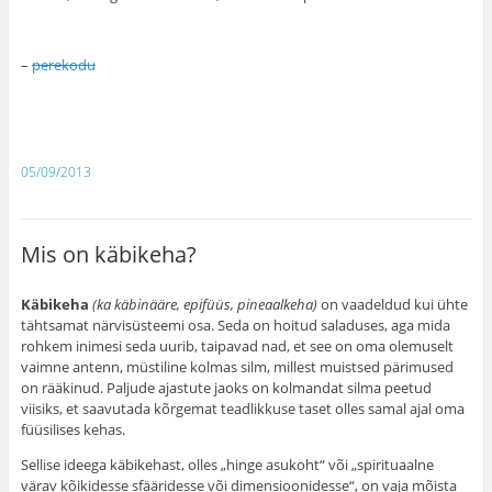
–
perekodu
05/09/2013
Mis on käbikeha?
Käbikeha
(ka käbinääre, epifüüs, pineaalkeha)
on vaadeldud kui ühte
tähtsamat närvisüsteemi osa. Seda on hoitud saladuses, aga mida
rohkem inimesi seda uurib, taipavad nad, et see on oma olemuselt
vaimne antenn, müstiline kolmas silm, millest muistsed pärimused
on rääkinud. Paljude ajastute jaoks on kolmandat silma peetud
viisiks, et saavutada kõrgemat teadlikkuse taset olles samal ajal oma
füüsilises kehas.
Sellise ideega käbikehast, olles „hinge asukoht“ või „spirituaalne
värav kõikidesse sfääridesse või dimensioonidesse“, on vaja mõista