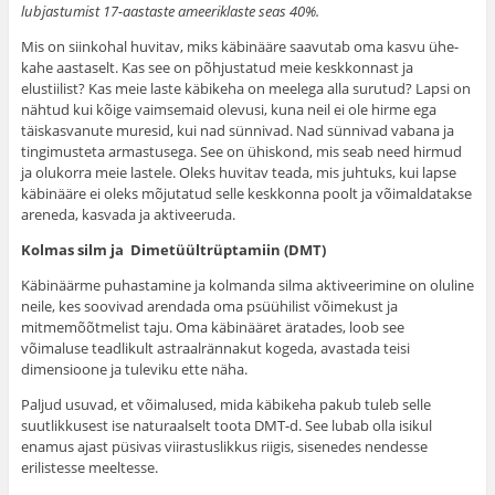
lubjastumist 17-aastaste ameeriklaste seas 40%.
Mis on siinkohal huvitav, miks käbinääre saavutab oma kasvu ühe-
kahe aastaselt. Kas see on põhjustatud meie keskkonnast ja
elustiilist? Kas meie laste käbikeha on meelega alla surutud? Lapsi on
nähtud kui kõige vaimsemaid olevusi, kuna neil ei ole hirme ega
täiskasvanute muresid, kui nad sünnivad. Nad sünnivad vabana ja
tingimusteta armastusega. See on ühiskond, mis seab need hirmud
ja olukorra meie lastele. Oleks huvitav teada, mis juhtuks, kui lapse
käbinääre ei oleks mõjutatud selle keskkonna poolt ja võimaldatakse
areneda, kasvada ja aktiveeruda.
Kolmas silm ja Dimetüültrüptamiin (DMT)
Käbinäärme puhastamine ja kolmanda silma aktiveerimine on oluline
neile, kes soovivad arendada oma psüühilist võimekust ja
mitmemõõtmelist taju. Oma käbinääret äratades, loob see
võimaluse teadlikult astraalrännakut kogeda, avastada teisi
dimensioone ja tuleviku ette näha.
Paljud usuvad, et võimalused, mida käbikeha pakub tuleb selle
suutlikkusest ise naturaalselt toota DMT-d. See lubab olla isikul
enamus ajast püsivas viirastuslikkus riigis, sisenedes nendesse
erilistesse meeltesse.