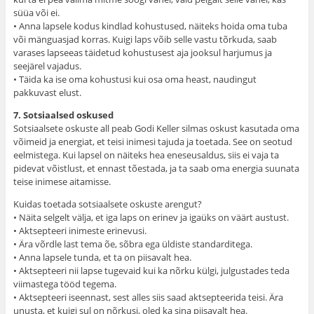
süüa või ei.
• Anna lapsele kodus kindlad kohustused, näiteks hoida oma tuba
või mänguasjad korras. Kuigi laps võib selle vastu tõrkuda, saab
varases lapseeas täidetud kohustusest aja jooksul harjumus ja
seejärel vajadus.
• Täida ka ise oma kohustusi kui osa oma heast, naudingut
pakkuvast elust.
7. Sotsiaalsed oskused
Sotsiaalsete oskuste all peab Godi Keller silmas oskust kasutada oma
võimeid ja energiat, et teisi inimesi tajuda ja toetada. See on seotud
eelmistega. Kui lapsel on näiteks hea eneseusaldus, siis ei vaja ta
pidevat võistlust, et ennast tõestada, ja ta saab oma energia suunata
teise inimese aitamisse.
Kuidas toetada sotsiaalsete oskuste arengut?
• Näita selgelt välja, et iga laps on erinev ja igaüks on väärt austust.
• Aktsepteeri inimeste erinevusi.
• Ära võrdle last tema õe, sõbra ega üldiste standarditega.
• Anna lapsele tunda, et ta on piisavalt hea.
• Aktsepteeri nii lapse tugevaid kui ka nõrku külgi, julgustades teda
viimastega tööd tegema.
• Aktsepteeri iseennast, sest alles siis saad aktsepteerida teisi. Ära
unusta, et kuigi sul on nõrkusi, oled ka sina piisavalt hea.