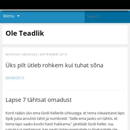
Menu
Ole Teadlik
MONTHLY ARCHIVES:
SEPTEMBER 2013
Üks pilt ütleb rohkem kui tuhat sõna
06/09/2013
Lapse 7 tähtsat omadust
Kord rääkis üks ema Godi Kellerile uhkusega, et tema viieaastane laps
õpib juba arvutist tähti ja numbreid. “Selle ema jaoks on tähtis, et
tema laps saaks koolis hästi hakkama,” järeldab Godi Keller, isa,
vanaisa ja pedagoog, kes peab lastevanematele ja õpetajatele üle