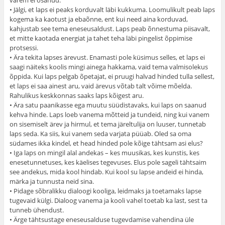
• Jälgi, et laps ei peaks korduvalt läbi kukkuma. Loomulikult peab laps
kogema ka kaotust ja ebaõnne, ent kui need aina korduvad,
kahjustab see tema eneseusaldust. Laps peab õnnestuma piisavalt,
et mitte kaotada energiat ja tahet teha läbi pingelist õppimise
protsessi.
• Ära tekita lapses ärevust. Enamasti pole küsimus selles, et laps ei
saagi näiteks koolis mingi ainega hakkama, vaid tema valmisolekus
õppida. Kui laps pelgab õpetajat, ei pruugi halvad hinded tulla sellest,
et laps ei saa ainest aru, vaid ärevus võtab talt võime mõelda.
Rahulikus keskkonnas saaks laps kõigest aru.
• Ära satu paanikasse ega muutu süüdistavaks, kui laps on saanud
kehva hinde. Laps loeb vanema mõtteid ja tundeid, ning kui vanem
on sisemiselt ärev ja hirmul, et tema järeltulija on luuser, tunnetab
laps seda. Ka siis, kui vanem seda varjata püüab. Oled sa oma
südames ikka kindel, et head hinded pole kõige tähtsam asi elus?
• Iga laps on mingil alal andekas – kes muusikas, kes kunstis, kes
enesetunnetuses, kes käelises tegevuses. Elus pole sageli tähtsaim
see andekus, mida kool hindab. Kui kool su lapse andeid ei hinda,
märka ja tunnusta neid sina.
• Pidage sõbralikku dialoogi kooliga, leidmaks ja toetamaks lapse
tugevaid külgi. Dialoog vanema ja kooli vahel toetab ka last, sest ta
tunneb ühendust.
• Ärge tähtsustage eneseusalduse tugevdamise vahendina üle