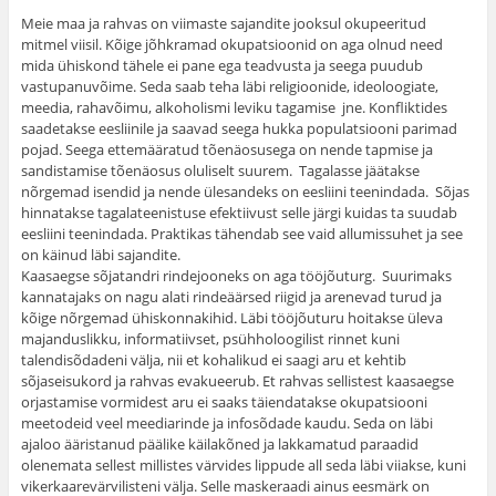
Meie maa ja rahvas on viimaste sajandite jooksul okupeeritud
mitmel viisil. Kõige jõhkramad okupatsioonid on aga olnud need
mida ühiskond tähele ei pane ega teadvusta ja seega puudub
vastupanuvõime. Seda saab teha läbi religioonide, ideoloogiate,
meedia, rahavõimu, alkoholismi leviku tagamise jne. Konfliktides
saadetakse eesliinile ja saavad seega hukka populatsiooni parimad
pojad. Seega ettemääratud tõenäosusega on nende tapmise ja
sandistamise tõenäosus oluliselt suurem. Tagalasse jäätakse
nõrgemad isendid ja nende ülesandeks on eesliini teenindada. Sõjas
hinnatakse tagalateenistuse efektiivust selle järgi kuidas ta suudab
eesliini teenindada. Praktikas tähendab see vaid allumissuhet ja see
on käinud läbi sajandite.
Kaasaegse sõjatandri rindejooneks on aga tööjõuturg. Suurimaks
kannatajaks on nagu alati rindeäärsed riigid ja arenevad turud ja
kõige nõrgemad ühiskonnakihid. Läbi tööjõuturu hoitakse üleva
majanduslikku, informatiivset, psühholoogilist rinnet kuni
talendisõdadeni välja, nii et kohalikud ei saagi aru et kehtib
sõjaseisukord ja rahvas evakueerub. Et rahvas sellistest kaasaegse
orjastamise vormidest aru ei saaks täiendatakse okupatsiooni
meetodeid veel meediarinde ja infosõdade kaudu. Seda on läbi
ajaloo ääristanud päälike käilakõned ja lakkamatud paraadid
olenemata sellest millistes värvides lippude all seda läbi viiakse, kuni
vikerkaarevärvilisteni välja. Selle maskeraadi ainus eesmärk on