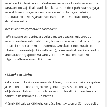
selle täielikku funktsiooni. Veel enne kui sa saad jõuda selle vaimse
väravani, on vajalik alustada käbikeha mürkidest puhastamisega ja
selle aktiveerimisega läbi erinevate meetodite nagu näiteks
muudatused dieedis ja vaimsed harjutused – meditatsioon ja
visualiseerimine.
Meditsiiniliselt kirjeldatakse käbinääret:
Väike
sisesekretsiooninääre selgroogsete peaajus, mis toodab
seratoniini derivaati melatoniini, hormoon mis mõjutab unerütmi ja
hooajaliste talitluste moodustumist. Oma kujult meenutab see
tillukest männikäbi (siit ka selle nimi), ja see asetseb aju keskpunkti
lähedal, kahe ajupoolkera vahel, topitud vakku, mis asetseb
nägemiskühmualuses piirkonnas.
Käbikeha asukoht:
Käbinääre on keskjoonel asuv struktuur, mis on männikäbi kujuline,
ja seda on tihti näha selgelt röntgenkiirtega, sest see on sageli
lubjastunud; lubjastumist, mis on seotud fluoriidi kuhjumisega on
näidatud ka mitmetes uurimustes.
Männikäbi kujuga käbikeha on väga huvitav teema. Sümboolselt on