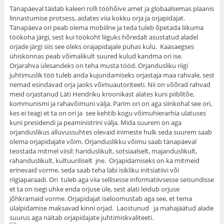
Tänapäeval täidab kaleeri rolli tööhõive amet ja globaalsemas plaanis
linnastumise protsess, aidates viia kokku orja ja orjapidajat.
Tänapäeva ori peab olema mobiilne ja teda tuleb õpetada liikuma
töökoha järgi, sest kui töökoht liiguks hõredalt asustatud aladel
orjade järgi siis see oleks orajapidajale puhas kulu. Kaasaegses
ühiskonnas peab võimalikult suured kulud kandma ori ise.
Orjarahva ülesandeks on teha musta tööd. Orjandusliku riigi
juhtimuslik töö tuleb anda kujundamiseks orjastaja maa rahvale, sest
nemad esindavad orja jaoks võimuautoriteeti. Nii on võõrad rahvad
meid orjastanud Läti Hendriku kroonikast alates kuni piiblitõe,
kommunismi ja rahavõimuni välja. Parim ori on aga siinkohal see ori,
kes ei teagi et ta on ori ja see kehtib kogu võimuhierarhia ulatuses
kuni presidendi ja peaministrini välja. Mida suurem on aga
orjanduslikus alluvussuhtes olevaid inimeste hulk seda suurem saab
olema orjapidajate võim. Orjanduslikku võimu saab tänapäeval
teostada mitmel viisil: hariduslikult, sotsiaalselt, majanduslikult,
rahanduslikult, kultuuriliselt jne. Orjapidamiseks on ka mitmeid
erinevaid vorme, seda saab teha läbi isikliku initsiatiivi või
riigiaparaadi. Ori tuleb aga viia sellisesse informatiivsesse seisundisse
et ta on isegi uhke enda orjuse üle, sest alati leidub orjuse
jõhkramaid vorme. Orjapidajat iseloomustab aga see, et tema
ülalpidamise maksavad kinni orjad. Laostunud ja mahajäätud alade
suurus aga näitab orjapidajate juhtimiskvaliteeti.