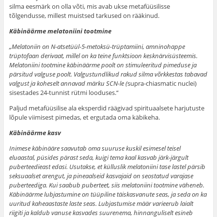
silma eesmärk on olla võti, mis avab ukse metafüüsilisse
tõlgendusse, millest muistsed tarkused on rääkinud.
Käbinäärme melatoniini tootmine
„Melatoniin on N-atsetüül-5-metoksü-trüptamiini, amninohappe
trüptofaan derivaat, millel on ka teine funktsioon kesknärvisüsteemis.
Melatoniini tootmine käbinäärme poolt on stimuleeritud pimeduse ja
pärsitud valguse poolt. Valgustundlikud rakud silma võrkkestas tabavad
valgust ja koheselt annavad märku SCN-le (
supra-chiasmatic nuclei)
sisestades 24-tunnist rütmi looduses.“
Paljud metafüüsilise ala eksperdid räägivad spirituaalsete harjutuste
lõpule viimisest pimedas, et ergutada oma käbikeha.
Käbinäärme kasv
Inimese käbinääre saavutab oma suuruse kuskil esimesel teisel
eluaastal, püsides pärast seda, kuigi tema kaal kasvab järk-järgult
puberteedieast edasi. Usutakse, et külluslik melatoniini tase lastel pärsib
seksuaalset arengut, ja pineaalseid kasvajaid on seostatud varajase
puberteediga. Kui saabub puberteet, siis melatoniini tootmine väheneb.
Käbinäärme lubjastumine on tüüpiline täiskasvanute seas, ja seda on ka
uuritud kaheaastaste laste seas. Lubjastumise määr varieerub laialt
riigiti ja kaldub vanuse kasvades suurenema, hinnanguliselt esineb