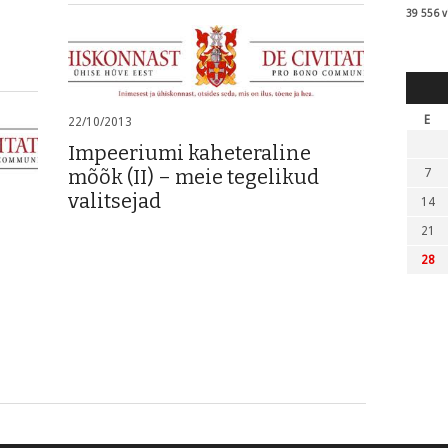
39 556 v
E
22/10/2013
Impeeriumi kaheteraline
mõõk (II) – meie tegelikud
7
valitsejad
14
21
28