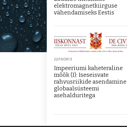
elektromagnetkiirguse
vähendamiseks Eestis
22/10/2013
Impeeriumi kaheteraline
mõõk (I): Iseseisvate
rahvusriikide asendamine
globaalsüsteemi
asehalduritega