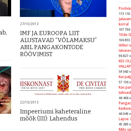
Poolvää
173 110
Jalava
27/10/2013
korral
107 796
ab,
IMF JA EUROOPA LIIT
Tõde I
ALUSTAVAD “VÕLAMAKSU”
106 855
Hitleri
ABIL PANGAKONTODE
tänases
RÖÖVIMIST
96 827 v
KES OL
VALLA
59 060 v
Kui pal
57 136 v
Kas pan
tühised
46 466 v
22/10/2013
Pangad,
kaduva
Impeeriumi kaheteraline
46 049 v
mõõk (III): Lahendus
Lapse 
45 289 v
Miks va