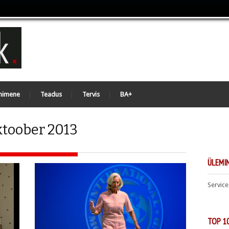
nimene
Teadus
Tervis
BA+
ktoober 2013
ÜLEMIN
Service
TOP 1