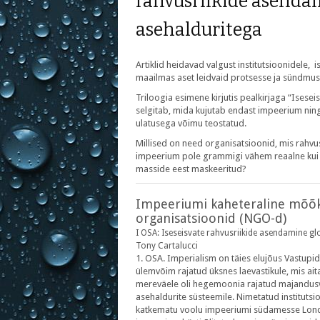
rahvusriikide asenda
asehalduritega
Artiklid heidavad valgust institutsioonidele,
maailmas aset leidvaid protsesse ja sündmus
Triloogia esimene kirjutis pealkirjaga “Ises
selgitab, mida kujutab endast impeerium nin
ulatusega võimu teostatud.
Millised on need organisatsioonid, mis rahvu
impeerium pole grammigi vähem reaalne kui ku
masside eest maskeeritud?
Impeeriumi kaheteraline mõõk –
organisatsioonid (NGO-d)
I OSA: Iseseisvate rahvusriikide asendamine g
Tony Cartalucci
1. OSA. Imperialism on täies elujõus Vastupidi
ülemvõim rajatud üksnes laevastikule, mis ait
mereväele oli hegemoonia rajatud majandusvõ
asehaldurite süsteemile. Nimetatud instituts
katkematu voolu impeeriumi südamesse Londoni