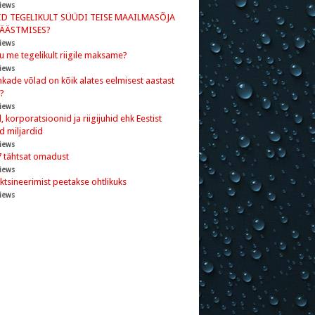
iews
ID TEGELIKULT SÜÜDI TEISE MAAILMASÕJA
PÄÄSTMISES?
iews
ju me tegelikult riigile maksame?
iews
kade võlad on kõik alates eelmisest aastast
?
iews
 korporatsioonid ja riigijuhid ehk Eestist
d miljardid
iews
7 tähtsat omadust
iews
ktsineerimist peetakse ohtlikuks
iews