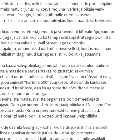
kõikides riikides, millele sooritatakse lääneriikide poolt sõjaline
ilmeksimatult “juhusliku kõrvalmõjuna” verine ja pikale veniv
esti – Iraagis, Liibüas (riik, mille etteotsa asetati
 riik, millele on ette nähtud tulevikus Suulumaa stiilis tükkideks
ei kujuta endast ettenägematut ja soovimatut kõrvalmõju, vaid on
. “Jaga ja valitse” kuulub ka tänapäeval sõjastrateegia põhiliste
 kahe silma vahele ei Wall Streetil ega Londonis.
alt ajalugu, omandaksid nad mõistmise sellest, kuidas maailmas
likult midagi muud kui imperialistliku poliitika jätkamine
ema kaasa välispoliitikaga, mis tähendab sisuliselt ülemaailmse
utele massidele serveeritakse “õigustatud sekkumise”
 vaid uurida, millisel viisil sõjajärgne Iraak on rüüstatud ning
d juba sujuvalt “Fortune 500” suurkorporatsioonide kaukasse.
makstud iraaklaste, aga ka agressorite sõdurite vaimsete ja
 rusudeks muudetud eludega.
svaheliste “valitsusväliste organisatsioonide” eelkäijad)
jastu Georgia: uurimus briti imperiaalpoliitikast 18. sajandil” on
vivad mõista (Briti) impeeriumi valitsemine põhialuseid.
ariigi näitel põhilisi võtted Briti impeeriumipoliitika
e osariiki Georgiat – kohalikku haldusüksust, mis sisuliselt
sväliste organisatsioonide (NGO-de – non-governmental
 poolt, kusjuures jutt käib organisatsioonist, mille avalikult