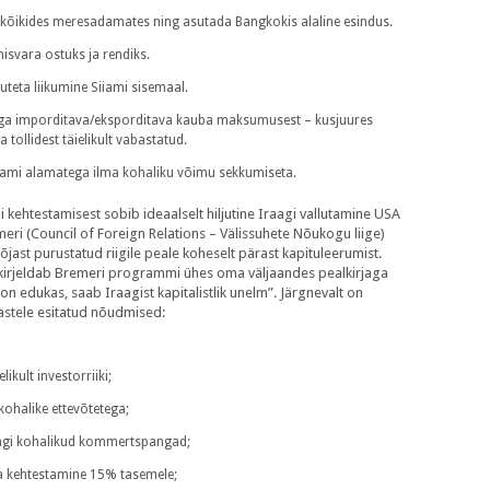
lt kõikides meresadamates ning asutada Bangkokis alaline esindus.
nisvara ostuks ja rendiks.
uteta liikumine Siiami sisemaal.
raga imporditava/eksporditava kauba maksumusest – kusjuures
 tollidest täielikult vabastatud.
iiami alamatega ilma kohaliku võimu sekkumiseta.
i kehtestamisest sobib ideaalselt hiljutine Iraagi vallutamine USA
meri (Council of Foreign Relations – Välissuhete Nõukogu liige)
õjast purustatud riigile peale koheselt pärast kapituleerumist.
 kirjeldab Bremeri programmi ühes oma väljaandes pealkirjaga
 edukas, saab Iraagist kapitalistlik unelm”. Järgnevalt on
astele esitatud nõudmised:
ikult investorriiki;
kohalike ettevõtetega;
raagi kohalikud kommertspangad;
 kehtestamine 15% tasemele;