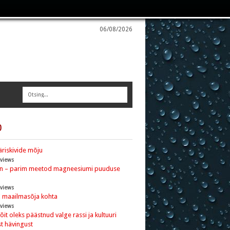
06/08/2026
0
riskivide mõju
 views
nn – parim meetod magneesiumi puuduse
 views
I maailmasõja kohta
 views
 võit oleks päästnud valge rassi ja kultuuri
t hävingust