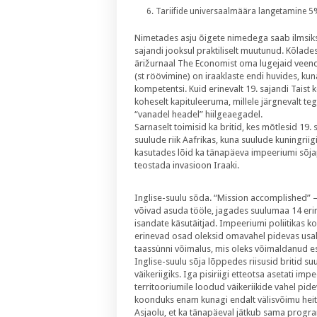
Tariifide universaalmäära langetamine 5
Nimetades asju õigete nimedega saab ilmsiks,
sajandi jooksul praktiliselt muutunud. Kõlades
ärižurnaal The Economist oma lugejaid veenda,
(st röövimine) on iraaklaste endi huvides, kun
kompetentsi. Kuid erinevalt 19. sajandi Taist 
koheselt kapituleeruma, millele järgnevalt t
“vanadel headel” hiilgeaegadel.
Sarnaselt toimisid ka britid, kes mõtlesid 19. s
suulude riik Aafrikas, kuna suulude kuningrii
kasutades lõid ka tänapäeva impeeriumi sõjapl
teostada invasioon Iraaki.
Inglise-suulu sõda. “Mission accomplished” –
võivad asuda tööle, jagades suulumaa 14 erine
isandate käsutäitjad. Impeeriumi poliitikas k
erinevad osad oleksid omavahel pidevas usalda
taassünni võimalus, mis oleks võimaldanud es
Inglise-suulu sõja lõppedes riisusid britid s
väikeriigiks. Iga pisiriigi etteotsa asetati im
territooriumile loodud väikeriikide vahel pide
koonduks enam kunagi endalt välisvõimu heitmi
Asjaolu, et ka tänapäeval jätkub sama progr