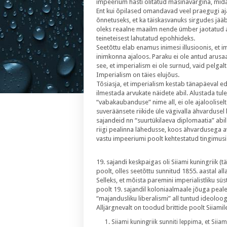
impeerium hästi õlitatud masinavärgina, mida 
Ent kui õpilased omandavad veel praegugi aj
õnnetuseks, et ka täiskasvanuks sirgudes jää
oleks reaalne maailm nende ümber jaotatud a
teineteisest lahutatud epohhideks.
Seetõttu elab enamus inimesi illusioonis, et 
inimkonna ajaloos. Paraku ei ole antud arus
see, et imperialism ei ole surnud, vaid pelg
Imperialism on täies elujõus.
Tõsiasja, et imperialism kestab tänapäeval e
ilmestada arvukate näidete abil. Alustada tule
“vabakaubanduse” nime all, ei ole ajaloolisel
suveräänsete riikide üle vägivalla ähvardusel
sajandeid nn “suurtükilaeva diplomaatia” abi
riigi pealinna lähedusse, koos ähvardusega avad
vastu impeeriumi poolt kehtestatud tingimusi
19. sajandi keskpaigas oli Siiami kuningriik (
poolt, olles seetõttu sunnitud 1855. aastal al
Selleks, et mõista paremini imperialistliku s
poolt 19. sajandil koloniaalmaale jõuga pe
“majandusliku liberalismi” all tuntud ideoloog
Alljärgnevalt on toodud brittide poolt Siiami
Siiami kuningriik sunniti leppima, et Siia