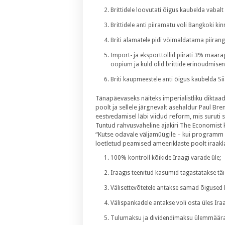
Brittidele loovutati õigus kaubelda vaba
Brittidele anti piiramatu voli Bangkoki kin
Briti alamatele pidi võimaldatama piirang
Import- ja eksporttollid piirati 3% mää
oopium ja kuld olid brittide erinõudmisena
Briti kaupmeestele anti õigus kaubelda S
Tänapäevaseks näiteks imperialistliku diktaad
poolt ja sellele järgnevalt asehaldur Paul Bre
eestvedamisel läbi viidud reform, mis suruti s
Tuntud rahvusvaheline ajakiri The Economist
“Kutse odavale väljamüügile – kui programm on
loetletud peamised ameeriklaste poolt iraakl
100% kontroll kõikide Iraagi varade üle;
Iraagis teenitud kasumid tagastatakse täiel
Välisettevõtetele antakse samad õigused 
Välispankadele antakse voli osta üles I
Tulumaksu ja dividendimaksu ülemmäära