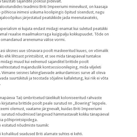
täiustati sajandite jooksul pidevalt.
alootundides teadmisi Briti Impeeriumi minevikust, on kaasaja
b põhiosa inimesi uskuma koolipingis õpitud sisendust, nagu
jalooõpikus järjestatud peatükkide jada meenutavateks,
imperialism ei kujuta endast midagi enamat kui suletud peatükki
aamal reaalse maailmakorraga kuigipalju kokkupuudet. Tõde on
alt omandanud arenenuma välise vormi.
dasi üksnes uue sõnavara poolt maskeeritud kuues, on võimalik
ks ehk lihtsast printsiibist, et see mida tänapäeval tuntakse
t midagi muud kui eelnenud sajanditel brittide poolt
 kehtestatud majanduslik kontsessioonileping, mida viljeleti
l. Viimane seisnes lahinglaevade ankurdamises surve all oleva
a suurtükituli ja teostada sõjaline kallaletung, kui riik ei võta
.
tänapäeva Tai) ümbritsetud täielikult koloniseeritud rahvaste
la kirjutama brittide poolt peale surutud nn „Bowring“ leppele.
üsteemi olemust, vaatame järgnevalt, kuidas Briti Impeeriumi
ale surutud nõudmised langevad hämmastavalt kokku tänapäeval
ia põhiprintsiipidega.
le esitatud nõudmiste tuumik:
mi kohalikud seadused Briti alamate suhtes ei kehti.