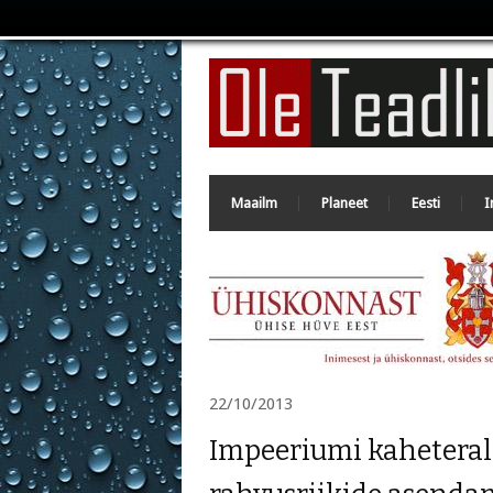
Maailm
Planeet
Eesti
I
22/10/2013
Impeeriumi kaheterali