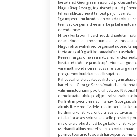
laevatäied Georgias maabunud protestante tõi
Nagu tänapäevalgi, tegutsesid paljud pühendunu
tehes isiklikust heast tahtest palju hüvelist.
Iga impeeriumi huvides on omada rohujuure ta
teenivat kõrgemaid eesmärke ja kelle entusias
edendamisel.
Niipea kui krooni huvid nõudsid isetutel moti
eesmärkidel, oli impeerium alati valmis kas
Nagu rahvusvahelised organisatsioonid tänapä
toetasid igakülgselt koloniaalvõimu asehaldu
Reese märgib oma raamatus, et “andes heakskii
huvitatud töötute ja maksujõuetute vangide k
varemalt, nõnda on rahvusvaheliste organisa
programmi kuulekateks elluviijateks.
Rahvusvaheliste valitsusväliste organisatsio
kartellist – George Soros (Avatud Ühiskonna 
välisministeeriumi poolt rahastatud Nationa
demokraatia sihtkapital) jmt rahvusvahelise 
Kui Briti impeeriumi sisuline huvi Georgias oli
altruistlikele motiividele. Üks imperialistlik
hoidmine kunstlikus, ent alalises sõltuvuses i
oli alati otseses sõltuvuses selle provintsi pot
mis oleksid ohustanud kogu kolonialistliku pro
Merkantilistlikus mudelis – st koloniaalmaade
pärinev tooraine töödeldi Euroopas valmiskau