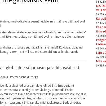
mine globaalsüsteemi
96 826 v
KES OL
VALLA
59 059 v
Kui pal
 isikutele, meetoditele ja eesmärkidele, mis määravad tänapäeval
57 135 v
i.
Kas pan
tühised
eisvate rahvusriikide asendamine globaalsüsteemi asehalduritega”
46 466 v
g milliste meetoditega on tänapäeval ja minevikus ülemaailmse
Pangad,
kaduva
svahelisi protsesse suunavad ja mille nimel? Kuidas globaalne
46 048 v
nagi varem, ent milliste mõistete abil on selle olemasolu
Lapse 
45 289 v
Miks va
39 555 v
 globaalne sõjamasin ja valitsusvälised
lobaalsüsteemi asehalduritega
selt laialt levinud arusaamale ei olnud Briti Impeeriumi
as kehtestada saareriigi tahet üle kogu planeedi. Lisaks
imu kontrollivale finantsvõrgustikule ja ülemaailmsele kohalike
ioonid olid peamised tugisambad, mis garanteerisid ressursside
s – täpsemalt Briti rahaka eliidi taskutesse. Sedasi töötas