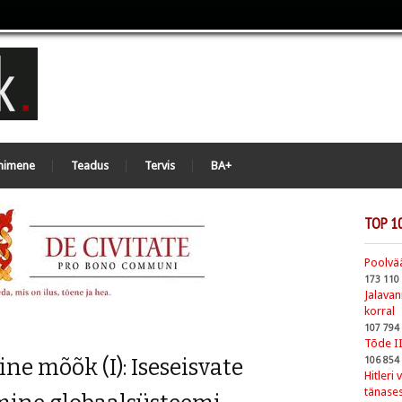
nimene
Teadus
Tervis
BA+
TOP 1
Poolvää
173 110
Jalava
korral
107 794
Tõde I
ne mõõk (I): Iseseisvate
106 854
Hitleri
tänases