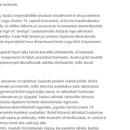
% tasemele.
 kuidas imperialistlike jõudude nõudmised ei ole pooleteise
 nagu tõeline 19. sajandi kolonialist, üritas ka maailmakuulus
 et riiklike rikkuste ja iseseisvuse loovutamine ameeriklastele
a riigil oli “arengu” saavutamiseks hädasti vaja välismaist
keeldus Iraak Wall Streeti ja Londoni sõjalisele ähvardusele
egid imperialistid oma ähvardused teoks nagu Briti Impeeriumi
ajandi lõpul välja täiesti kunstliku ettekäände, et hävitada
gi maapõuest oli hiljuti avastatud teemante. Analoogset mudelit
aneerijad läbinähtavalt valeliku ettekäände, mille alusel
 ülesanne on täidetud. Suulude pealinn Ulandi põleb. Britid
vaks provintsiks, mille etteotsa asetatakse uute välismaiste
ogenenud britid nägid palju vaeva, et vallutatud Suulumaa
matuses ja sõjajalal. Sedasi välistati rahvusliku ühtsuse
itada väljakutse brittide ülemvõimule regioonis.
uulumaa ühemõtteliselt lagedaks, jagades territooriumi 14
peeriumile kuulekas asehaldur. Britid külvasid alistatud Suulumaa
valt vaenu ja umbusku, mille eesmärk oli kindlustada, et suulud ei
se nimel ühe valitseja alla.
amm, muutub mõistetavaks niipea, kui paneme tähele, kuidas