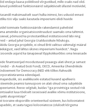
d endaga kaasa poliitilised võrgustikud, mille osaks nad olid.
d poliitilised funktsionäärid subjektiivselt üllastel motiividel,
sandil maksimaalselt suurt hulka inimesi, kes uskusid ennast
tliku töö vilju saaks kasutada impeeriumi eliidi huvide
ividel toimivate funktsionääride rakendamist pahelistel
utama ametnike organisatsioonitruudust saamaks oma tahtmist.
eval, põimusid ka protestantlikud institutsioonid läbi ning
reid – antud juhul Georgia Usaldusisikute Nõukogu.
du Georgia projektile, ei olnud Briti valitsus vähimalgi määral
äekäigust, vaid lähtus üksnes impeeriumi huvidest.”. Nagu
tsioonide asjurid ka tänapäeval lõppkokkuvõttes oma leivaisade
onide finantseerijad moodustuvad peaaegu alati ühest ja samast
fondid – sh Avatud Eesti Fond), OECD, Ameerika Ühendriikide
l Endowment for Democracy (NED ehk tõlkes Rahvuslik
korporatiivtürannia edendajad.
 majanduslik, siis avalikkusele esitatud kuvand apelleeris
e süsteemide peamisi tunnusjooni on alati olnud oma subjektide
mpeeriumist. Reese selgitab, kuidas “iga provintsiga seotud risk
entsiaalist luua tõeliselt iseseisvaid avalike võimu institutsioone,
jekti alusprintsiipi”
st tooraine ekspordile orienteeritud süsteem, kus kolooniatest
padeks, et saata tagasi kolooniatesse (oluliselt kõrgema