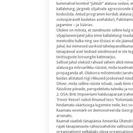
kummalisel kombel “juhtub” alatasa sedasi, et 
kallaletung, järgneb sõjalisele agressioonile 
kodusõda. Antud programm kordub alatasa ja uu
ootuspäraselt kuulekas asehaldur), Pakistanis –
jagamine – ja Süürias.
Oluline on mõista, et sündmuste selline kulg 
sõjaplaneerijatel juba enne kallaletungi teada
meetodite hulka ning see tõsiasi ei ole jäänud
Juhul, kui inimesed uuriksid tähelepanelikum
tänapäeval aset leidvad sündmused ei ole tege
teistsuguste loosungite kattevarjus.
Sellisel juhul oleksid rahvad vähem altid min
ulatusega mõrvarlikku rüüstet, mida teadmat
propaganda all. Olukorra mõistmiseks tarvitseb
kuidas alistatud riigi rikkused jooksevad nüü
Ohver, mida selline rüüste nõuab, saab kinni 
füüsiliste piinade, perspektiivitu tuleviku ja
2. OSA: Briti Impeeriumi haldusaparaat (rahvu
Trevor Reese’i sulest ilmunud teos “Koloniaala
hindamatu väärtusega lugemine neile, kes soo
Raamatu eesmärk on demonstreerida Georgia os
arsenalis.
Raamat vaatleb tänapäeva Ameerika Ühendriikid
rajati tänapäevaste rahvusvaheliste valitsu
organizations) eelkäijaks oleva organisatsiooni