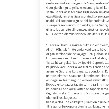
deklareeritud eesmärgiks oli “vanglareformi” 
Georgia ühingu tegelikuks eesmärgiks oli ko
saata Georgiasse teenima Briti krooni huvis
ettevõttest, nimetas äsja asutatud korporat
usaldusisikute nõukoguks” ehk lühendatult G
suurepäraseks uurimisobjektiks, kuna Georgi
üllaste loosungite all tegutsevatest rahvusva
NGO-de töö olemus seisneb laiaulatusliku inim
“Georgia Usaldusisikute Nõukogu” embleem, 
Aliis” – tõlgitult “mitte enda, vaid teiste hüv
organisatsioonide eelkäijaga – st. globaalse
kookon embleemil sümboliseerivad tekstiili, 
Teiste hüvanguks? Tabav lipukiri tõepoolest
Paljud võivad Georgia kaasust tõlgendada posi
asumine Georgias kui vangistus Londonis. Kui
ühtede inimeste saatuste dikteerimine teiste
eludega, milles mängurid ei hooli vähimatki 
lõppeb ekspluateeritavate surmaga Briti impe
koloonias. Lõppkokkuvõttes on täpselt sama 
õigustamiseks. Imperialismi õigustavad ar
olemuslikust kurjusest.
Kaasaja NGO-de eelkäijate juures on oluline 
18. sajandi Euroopa usutunnistuslik jagunemine 