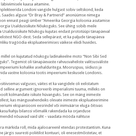
läbiviimisele kaasa aitamine.
mplekteerida Londoni vangide hulgast sobiv seltskond, keda
id. Saades alguse “Dr Bray & Partnerid” anonüümse nimega
sioon ennast peagi ümber “Ameerika Georgia koloonia asutamise
eorgia Usaldusisikute Nõukoguks. See ühing sobib meile
a Usaldusisikute Nõukogu kujutas endast prototüüpi tänapäeval
helistest NGO-dest. Seda sellepärast, et ka paljude tänapäeva
liku tragöödia ekspluateerimises väikese eliidi huvides.
millel on kujutatud nõukogu ladinakeelne moto “Non Sibi Sed
anguks”. Tegemist oli tänapäevaste rahvusvaheliste valitsusväliste
 impeeriumi kohalike asehalduritega. Mooruspuu, siidiuss ja
mida vastne koloonia tootis impeeriumi keskusele Londonis.
…
tiivsemas valguses, väites et ka vangidele oli eelistatum
d selline argument ignoreerib imperialismi tuuma, milleks on
 poolt kolmandate isikute hüvanguks. See on mäng inimeste
sellest, kas mänguvahendeiks olevate inimeste ekspluateerimine
eriumi ekspansiooni eesrindel või inimväärse eluga õitsvas
kasu/kahju bilanssi võimalik rakendada ka orjanduse
gumendid nõuavad vaid üht – vaadata mööda nähtuse
ära märkida roll, mida ajalooareenil etendas protestantism. Kuna
järgis suuresti poliitilist kontuuri, oli enesestmõistetav, et