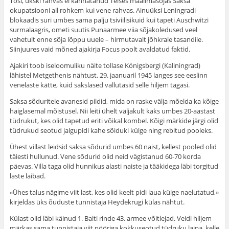
Tõsi, ükski rahvas ei kannatanud Teises maailmasõjas Saksa
okupatsiooni all rohkem kui vene rahvas. Ainuüksi Leningradi
blokaadis suri umbes sama palju tsiviilisikuid kui tapeti Auschwitzi
surmalaagris, ometi suutis Punaarmee viia sõjakoledused veel
vahetult enne sõja lõppu uuele – hirmutavalt jõhkrale tasandile.
Siinjuures vaid mõned ajakirja Focus poolt avaldatud faktid.
Ajakiri toob iseloomuliku näite tollase Königsbergi (Kaliningrad)
lähistel Metgethenis nähtust. 29. jaanuaril 1945 langes see eeslinn
venelaste kätte, kuid sakslased vallutasid selle hiljem tagasi.
Saksa sõduritele avanesid pildid, mida on raske välja mõelda ka kõige
haiglasemal mõistusel. Nii leiti ühelt väljakult kaks umbes 20-aastast
tüdrukut, kes olid tapetud eriti võikal kombel. Kõigi märkide järgi olid
tüdrukud seotud jalgupidi kahe sõiduki külge ning rebitud pooleks.
Ühest villast leidsid saksa sõdurid umbes 60 naist, kellest pooled olid
täiesti hullunud. Vene sõdurid olid neid vägistanud 60-70 korda
päevas. Villa taga olid hunnikus alasti naiste ja tääkidega läbi torgitud
laste laibad.
«Ühes talus nägime viit last, kes olid keelt pidi laua külge naelutatud,»
kirjeldas üks õuduste tunnistaja Heydekrugi külas nähtut.
Külast olid läbi käinud 1. Balti rinde 43. armee võitlejad. Veidi hiljem
märkas sama tunnistaja viit nööriga kokkuseotud tüdruku laipa, kelle