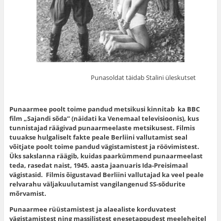
Punasoldat täidab Stalini üleskutset
Punaarmee poolt toime pandud metsikusi kinnitab ka BBC
film „Sajandi sõda” (näidati ka Venemaal televisioonis), kus
tunnistajad räägivad punaarmeelaste metsikusest. Filmis
tuuakse hulgaliselt fakte peale Berliini vallutamist seal
võitjate poolt toime pandud vägistamistest ja röövimistest.
Üks sakslanna räägib, kuidas paarkümmend punaarmeelast
teda, rasedat naist, 1945. aasta jaanuaris Ida-Preisimaal
vägistasid. Filmis õigustavad Berliini vallutajad ka veel peale
relvarahu väljakuulutamist vangilangenud SS-sõdurite
mõrvamist.
Punaarmee rüüstamistest ja alaealiste korduvatest
vägistamistest ning massilistest enesetappudest meeleheitel