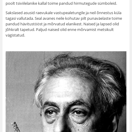
poolt tsiviilelanike kallal toime pandud hirmutegude sümboleid.
Sakslased asusid raevukale vastupealetungile ja neil õnnestus küla
tagasi vallutada. Seal avanes neile kohutav pilt punaväelaste toime
pandud hävitustööst ja mõrvatud elanikest. Naised ja lapsed olid
jõhkralt tapetud. Paljud naised olid enne mõrvamist metsikult
vägistatud.