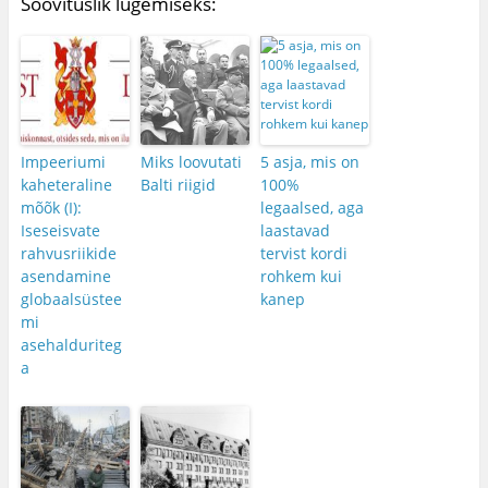
Soovituslik lugemiseks:
Impeeriumi
Miks loovutati
5 asja, mis on
kaheteraline
Balti riigid
100%
mõõk (I):
legaalsed, aga
Iseseisvate
laastavad
rahvusriikide
tervist kordi
asendamine
rohkem kui
globaalsüstee
kanep
mi
asehalduriteg
a