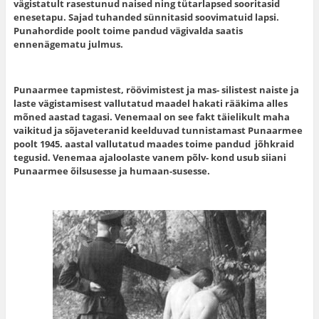
vägistatult rasestunud naised ning tütarlapsed sooritasid
enesetapu. Sajad tuhanded sünnitasid soovimatuid lapsi.
Punahordide poolt toime pandud vägivalda saatis
ennenägematu julmus.
Punaarmee tapmistest, röövimistest ja mas- silistest naiste ja
laste vägistamisest vallutatud maadel hakati rääkima alles
mõned aastad tagasi. Venemaal on see fakt täielikult maha
vaikitud ja sõjaveteranid keelduvad tunnistamast Punaarmee
poolt 1945. aastal vallutatud maades toime pandud jõhkraid
tegusid. Venemaa ajaloolaste vanem põlv- kond usub siiani
Punaarmee õilsusesse ja humaan-susesse.