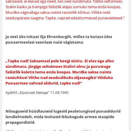
sakslased, ei elavad ega need, kes veel sündimata. Täitke seltsimees
Stalini käsku ja trampige fašistlik elajas surnuks tema enda koopas.
Murdke vägivallaga saksa naiste rassistlik kõrkus. Võtke neid
seaduspärase saagina. Tapke, vaprad edasitormavad punaväelased.”
Ja veel üks tsitaat Ilja Ehrenburgilt, milles ta kutsus üles
punaarmeelasi vaenlase naisi vägistama:
„Tapke nad! Saksamaal pole keegi süütu. Ei elav ega alles
sündimata. Järgige seltsimees Stalini sõnu ja purustage
fašistlik koletis tema enda koopas. Murdke saksa naiste
rassiuhkus! Võtke nad seaduslikuks sõjasaagiks! Võiduka
Punaarmee vahvad sõdurid, tapke nad!”
Ajaleht „Красная Звезда” 11.04.1945
Niisuguseid hüüdlauseid lugesid pealetungivad punasõdurid
lendlehtedelt, mida levitasid Nõukogude armee staapide
propagandistid.