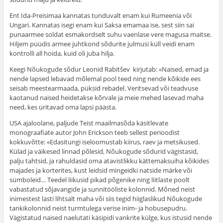
Ent Ida-Preisimaa kannatas tunduvalt enam kui Rumeenia või
Ungari. Kannatas isegi enam kui Saksa emamaa ise, sest siin sai
punaarmee soldat esmakordselt suhu vaenlase vere magusa maitse.
Hiljem püüdis armee juhtkond sõdurite julmusi küll veidi enam
kontrolli all hoida, kuid oli juba hilja.
Keegi Nõukogude sõdur Leonid Rabitšev kirjutab: «Naised, emad ja
nende lapsed lebavad mõlemal pool teed ning nende kõikide ees
seisab meestearmaada, püksid rebadel. Veritsevad või teadvuse
kaotanud naised heidetakse kõrvale ja meie mehed lasevad maha
need, kes üritavad oma lapsi päästa.
USA ajaloolane, paljude Teist maailmasõda käsitlevate
monograafiate autor John Erickson teeb sellest perioodist
kokkuvõtte: «Edasitungi iseloomustab kiirus, raev ja metsikused.
Külad ja väikesed linnad põlesid, Nõukogude sõdurid vägistasid,
palju tahtsid, ja rahuldasid oma atavistlikku kättemaksuiha kõikides
majades ja korterites, kust leidsid mingeidki natside märke või
sümboleid… Teedel liikusid pikad põgenike ning liitlaste poolt
vabastatud sõjavangide ja sunnitööliste kolonnid. Mõned neist
inimestest lasti lihtsalt maha või siis tegid hiiglaslikud Nõukogude
tankikolonnid neist turmtulega verise inim- ja hobusepudru.
Vägistatud naised naelutati käsipidi vankrite külge, kus istusid nende