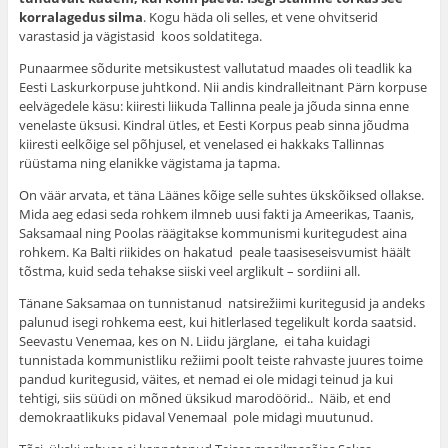
korralagedus silma
. Kogu häda oli selles, et vene ohvitserid
varastasid ja vägistasid koos soldatitega.
Punaarmee sõdurite metsikustest vallutatud maades oli teadlik ka
Eesti Laskurkorpuse juhtkond. Nii andis kindralleitnant Pärn korpuse
eelvägedele käsu: kiiresti liikuda Tallinna peale ja jõuda sinna enne
venelaste üksusi. Kindral ütles, et Eesti Korpus peab sinna jõudma
kiiresti eelkõige sel põhjusel, et venelased ei hakkaks Tallinnas
rüüstama ning elanikke vägistama ja tapma.
On väär arvata, et täna Läänes kõige selle suhtes ükskõiksed ollakse.
Mida aeg edasi seda rohkem ilmneb uusi fakti ja Ameerikas, Taanis,
Saksamaal ning Poolas räägitakse kommunismi kuritegudest aina
rohkem. Ka Balti riikides on hakatud peale taasiseseisvumist häält
tõstma, kuid seda tehakse siiski veel arglikult – sordiini all.
Tänane Saksamaa on tunnistanud natsirežiimi kuritegusid ja andeks
palunud isegi rohkema eest, kui hitlerlased tegelikult korda saatsid.
Seevastu Venemaa, kes on N. Liidu järglane, ei taha kuidagi
tunnistada kommunistliku režiimi poolt teiste rahvaste juures toime
pandud kuritegusid, väites, et nemad ei ole midagi teinud ja kui
tehtigi, siis süüdi on mõned üksikud marodöörid.. Näib, et end
demokraatlikuks pidaval Venemaal pole midagi muutunud.