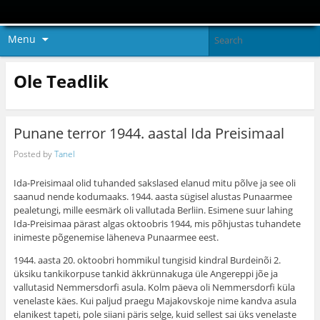
Menu
Ole Teadlik
Punane terror 1944. aastal Ida Preisimaal
Posted by
Tanel
Ida-Preisimaal olid tuhanded sakslased elanud mitu põlve ja see oli
saanud nende kodumaaks. 1944. aasta sügisel alustas Punaarmee
pealetungi, mille eesmärk oli vallutada Berliin. Esimene suur lahing
Ida-Preisimaa pärast algas oktoobris 1944, mis põhjustas tuhandete
inimeste põgenemise läheneva Punaarmee eest.
1944. aasta 20. oktoobri hommikul tungisid kindral Burdeinõi 2.
üksiku tankikorpuse tankid äkkrünnakuga üle Angereppi jõe ja
vallutasid Nemmersdorfi asula. Kolm päeva oli Nemmersdorfi küla
venelaste käes. Kui paljud praegu Majakovskoje nime kandva asula
elanikest tapeti, pole siiani päris selge, kuid sellest sai üks venelaste