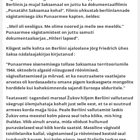
Berliinis ja mujal Saksamaal on juttu ka dokumentaalfilmis
„Punatäht Saksamaa kohal”. Filmis uhkustab berliinlannade
vägistamisega üks Punaarmee kapten, öeldes:
„Meil oli eesõigus. Me olime noored ja meile see meeldis.”
Punaarmee vägistamistest on juttu samuti
dokumentaalsarjas „Hitleri lapsed”.
Kõigest selle kohta on Berliini ajaloolane Jörg Friedrich ühes
Saksa nädalaajakirjas kirjutanud :
“Punaarmee sisenemisega tollase Saksamaa territooriumile
1944. oktoobris algasid niisugused röövimised,
vägivallatsemised ja mõrvad, et ka neutraalsete vaatlejate
arvates oli kordasaadetu omane pigem keskaegsete mongolite
hordidele kui kahekümnenda sajandi Euroopa sõduritele.”
Teatavasti tagandati marssal Žukov hiljem Berliini vallutanud
väegrupi ülemjuhataja kohalt just selle eest, et ta ei suutnud
armees korda majja lüüa. Peale Berliini vallutamist laskis
Žukov oma meestel kolm päeva seal teha kõike, mis hing
ihaldas. Võib ainult arvata, mida võidust hullunud
punaväelased seal kõik korda saatsid. Massiline vägivald
tsiviilelanike kallal, vägistamised ja röövimised kestsid seal
tunduvalt kauem, kui kolm päeva. Isegi Stalinile torkas see