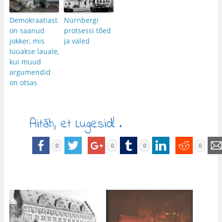
Demokraatiast
Nürnbergi
on saanud
protsessi tõed
jokker, mis
ja valed
lüüakse lauale,
kui muud
argumendid
on otsas
Aitäh, et Lugesid! .
0
0
0
0