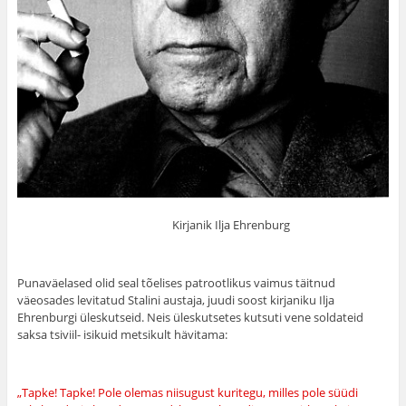
Kirjanik Ilja Ehrenburg
Punaväelased olid seal tõelises patrootlikus vaimus täitnud
väeosades levitatud Stalini austaja, juudi soost kirjaniku Ilja
Ehrenburgi üleskutseid. Neis üleskutsetes kutsuti vene soldateid
saksa tsiviil- isikuid metsikult hävitama:
„Tapke! Tapke! Pole olemas niisugust kuritegu, milles pole süüdi