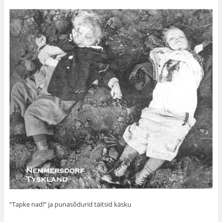
“Tapke nad!” ja punasõdurid täitsid käsku