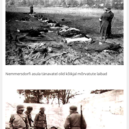
Nemmersdorfi asula tänavatel olid kõikjal mõrvatute laibad