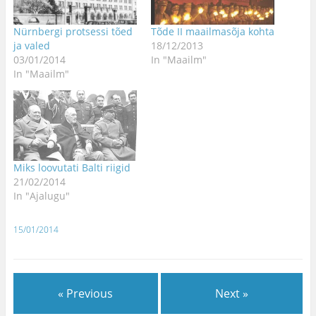
Nürnbergi protsessi tõed
Tõde II maailmasõja kohta
ja valed
18/12/2013
03/01/2014
In "Maailm"
In "Maailm"
Miks loovutati Balti riigid
21/02/2014
In "Ajalugu"
15/01/2014
« Previous
Next »