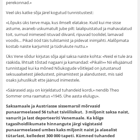
perekonnad.»
Veel üks katke sõja järel kogutud tunnistustest:
«Lõpuks üks terve maja, kus ilmselt elatakse. Kuid kui me sisse
astume, avaneb uskumatult jube pilt: laialipuistatud ja mahavalatud
toit, surnud inimesed istuvad diivanil, ripuvad toolidel, lamavad
voodis… Pikad ööd täis tulistamist ja pidevat inimjahti. Alalõpmata
kostab naiste karjumist ja tüdrukute nuttu.»
Üks Vene sõdur kirjutas sõja ajal saksa naiste kohta: «Neid ei tule ära
rääkida, lihtsalt tõstad nagaani ja kamandad: «Pikali!»» Nii ellujäänud
tunnistajad kui ka mõned Nõukogude võitlejad on jutustanud
seksuaalsetest jäledustest, piinamistest ja alandustest, mis said
osaks juhuslikult ette jäänud inimestele.
«Sääraseid asju on kirjeldatud tuhandeid kordi,» nendib Theo
Sommer oma raamatus «1945. Ühe aasta elulugu».
Saksamaale ja Austriasse sissemarsil mõrvasid
punaarmeelased 56 tuhat tsiviilisikut. 3 miljonit saksa naist,
vanurit ja last deporteeriti Venemaale. Ka kõige
tagasihoidlikumate hinnangute järgi vägistasid
punaarmeelased umbes kaks miljonit naist ja alaealist
tütarlast, kelledest 300 000 tapeti. Kümned tuhanded