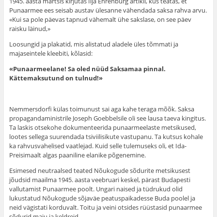
1945. aasta märtsis kirjutas Ilja Ehrenburg artikli, kus teatas, et
Punaarmee ees seisab austav ülesanne vähendada saksa rahva arvu.
«Kui sa pole päevas tapnud vähemalt ühe sakslase, on see päev
raisku läinud,»
Loosungid ja plakatid, mis alistatud aladele üles tõmmati ja
majaseintele kleebiti, kõlasid:
«Punaarmeelane! Sa oled nüüd Saksamaa pinnal.
Kättemaksutund on tulnud!»
Nemmersdorfi külas toimunust sai aga kahe teraga mõõk. Saksa
propagandaministrile Joseph Goebbelsile oli see lausa taeva kingitus.
Ta laskis otsekohe dokumenteerida punaarmeelaste metsikused,
lootes sellega suurendada tsiviilisikute vastupanu. Ta kutsus kohale
ka rahvusvahelised vaatlejad. Kuid selle tulemuseks oli, et Ida-
Preisimaalt algas paaniline elanike põgenemine.
Esimesed neutraalsed teated Nõukogude sõdurite metsikusest
jõudsid maailma 1945. aasta veebruari keskel, pärast Budapesti
vallutamist Punaarmee poolt. Ungari naised ja tüdrukud olid
lukustatud Nõukogude sõjaväe peatuspaikadesse Buda poolel ja
neid vägistati korduvalt. Toitu ja veini otsides rüüstasid punaarmee
sõdurid maju ja keldreid.