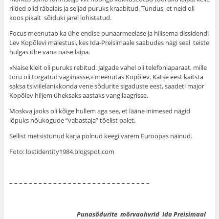
riided olid räbalais ja seljad puruks kraabitud. Tundus, et neid oli
koos pikalt sõiduki järel lohistatud.
Focus meenutab ka ühe endise punaarmeelase ja hilisema dissidendi
Lev Kopõlevi mälestusi, kes Ida-Preisimaale saabudes nägi seal teiste
hulgas ühe vana naise laipa.
«Naise kleit oli puruks rebitud. Jalgade vahel oli telefoniaparaat, mille
toru oli torgatud vagiinasse,» meenutas Kopõlev. Katse eest kaitsta
saksa tsiviilelanikkonda vene sõdurite sigaduste eest, saadeti major
Kopõlev hiljem üheksaks aastaks vangilaagrisse.
Moskva jaoks oli kõige hullem aga see, et lääne inimesed nägid
lõpuks nõukogude “vabastaja” tõelist palet.
Sellist metsistunud karja polnud keegi varem Euroopas näinud.
Foto: lostidentity1984.blogspot.com
– – – – – – – – – – – – – – – – – – – – – – – – – – – – –
Punasõdurite mõrvaohvrid Ida Preisimaal