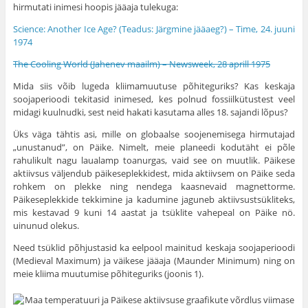
hirmutati inimesi hoopis jääaja tulekuga:
Science: Another Ice Age? (Teadus: Järgmine jääaeg?) – Time, 24. juuni
1974
The Cooling World (Jahenev maailm) – Newsweek, 28 aprill 1975
Mida siis võib lugeda kliimamuutuse põhiteguriks? Kas keskaja
soojaperioodi tekitasid inimesed, kes polnud fossiilkütustest veel
midagi kuulnudki, sest neid hakati kasutama alles 18. sajandi lõpus?
Üks väga tähtis asi, mille on globaalse soojenemisega hirmutajad
„unustanud”, on Päike. Nimelt, meie planeedi kodutäht ei põle
rahulikult nagu laualamp toanurgas, vaid see on muutlik. Päikese
aktiivsus väljendub päikeseplekkidest, mida aktiivsem on Päike seda
rohkem on plekke ning nendega kaasnevaid magnettorme.
Päikeseplekkide tekkimine ja kadumine jaguneb aktiivsustsükliteks,
mis kestavad 9 kuni 14 aastat ja tsüklite vahepeal on Päike nö.
uinunud olekus.
Need tsüklid põhjustasid ka eelpool mainitud keskaja soojaperioodi
(Medieval Maximum) ja väikese jääaja (Maunder Minimum) ning on
meie kliima muutumise põhiteguriks (joonis 1).