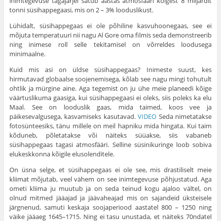
inimtegevuse tagajärjel satub aastas atmosfääri kõigest 8 miljardit
tonni süsihappegaasi, mis on 2 – 3% looduslikust.
Lühidalt, süsihappegaas ei ole põhiline kasvuhoonegaas, see ei
mõjuta temperatuuri nii nagu Al Gore oma filmis seda demonstreerib
ning inimese roll selle tekitamisel on võrreldes loodusega
minimaalne.
Kuid mis asi on üldse süsihappegaas? Inimeste suust, kes
hirmutavad globaalse soojenemisega, kõlab see nagu mingi tohutult
ohtlik ja mürgine aine. Aga tegemist on ju ühe meie planeedi kõige
väärtuslikuma gaasiga, kui süsihappegaasi ei oleks, siis poleks ka elu
Maal. See on looduslik gaas, mida taimed, koos vee ja
päikesevalgusega, kasvamiseks kasutavad.
VIDEO
Seda nimetatakse
fotosünteesiks, tänu millele on meil hapniku mida hingata. Kui taim
kõduneb, põletatakse või näiteks süüakse, siis vabaneb
süsihappegaas tagasi atmosfääri. Selline süsinikuringe loob sobiva
elukeskkonna kõigile elusolenditele.
On üsna selge, et süsihappegaas ei ole see, mis drastiliselt meie
kliimat mõjutab, veel vähem on see inimtegevuse põhjustatud. Aga
ometi kliima ju muutub ja on seda teinud kogu ajaloo vältel, on
olnud mitmed jääajad ja jäävaheajad mis on sajandeid üksteisele
järgnenud, samuti keskaja soojaperiood aastatel 800 – 1250 ning
väike jääaeg 1645–1715. Ning ei tasu unustada, et näiteks 70ndatel