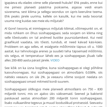
igapäeva elu elades viime selle planeedi hukule? Ehk peaks, enne kui
me pimesi planeeti päästma jookseme, asjasse veidi enam
süvenema, sest kliima ja sellega seonduv on üpris keeruline teema.
Ehk peaks järele uurima, kellele on kasulik, kui me seda teooriat
usume ning kuidas see meie elu mõjutab?
Al Gore’i teooria, et inimtegevus mõjutab kliimat, võtmepunkt on, et
mida rohkem on õhus süsihappegaasi, seda soojem on kliima ning
selle tõestuseks on tal andmed liustike puursüdamikest. Kui neid
graafikuid vaadata, siis tõesti, tundub, et need käivad käsi-käes.
Probleem on aga selles, et esialgsete mõõtmiste täpsus oli u. 1000
aastat, kui tehnoloogia arenes ja suudeti teha täpsemaid mõõtmisi,
siis selgus, et temperatuur läheb ees ja süsihappegaas jõuab talle
alles 200-800 aasta pärast järele.
VIDEO
See kõik on ka üsna loogiline, kuna süsihappegaas ei olegi põhiline
kasvuhoonegaas. Kui süsihappegaasi on atmosfääris 0.038%, siis
näiteks veeauru on üle 2%. Ja veeauru võime soojust neelata on
süsihappegaasi omast mitmeid kordi suurem.
Süsihappegaasi üldkogus meie planeedi atmosfääris on 750 – 830
miljardit tonni, mis on ajaloo üks väiksemaid. Seened ja bakterid
paiskavad aastas atmosfääri 200 miljardit tonni süsihappegaasi,
lisaks vulkaaniline tegevus ja muud looduslikud protsessid. Seevastu