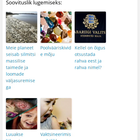
Soovituslik lugemiseks:
Meie planeet
Poolvääriskivid
Kellel on õigus
seisab silmitsi
e mõju
otsustada
massilise
rahva eest ja
taimede ja
rahva nimel?
loomade
väljasuremise
ga
Luuakse
Vaktsineerimis