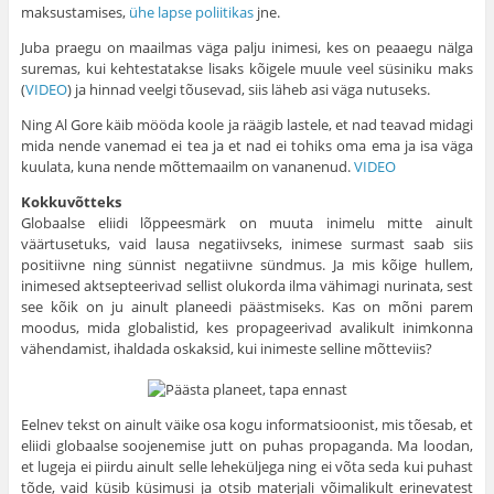
maksustamises,
ühe lapse poliitikas
jne.
Juba praegu on maailmas väga palju inimesi, kes on peaaegu nälga
suremas, kui kehtestatakse lisaks kõigele muule veel süsiniku maks
(
VIDEO
) ja hinnad veelgi tõusevad, siis läheb asi väga nutuseks.
Ning Al Gore käib mööda koole ja räägib lastele, et nad teavad midagi
mida nende vanemad ei tea ja et nad ei tohiks oma ema ja isa väga
kuulata, kuna nende mõttemaailm on vananenud.
VIDEO
Kokkuvõtteks
Globaalse eliidi lõppeesmärk on muuta inimelu mitte ainult
väärtusetuks, vaid lausa negatiivseks, inimese surmast saab siis
positiivne ning sünnist negatiivne sündmus. Ja mis kõige hullem,
inimesed aktsepteerivad sellist olukorda ilma vähimagi nurinata, sest
see kõik on ju ainult planeedi päästmiseks. Kas on mõni parem
moodus, mida globalistid, kes propageerivad avalikult inimkonna
vähendamist, ihaldada oskaksid, kui inimeste selline mõtteviis?
Eelnev tekst on ainult väike osa kogu informatsioonist, mis tõesab, et
eliidi globaalse soojenemise jutt on puhas propaganda. Ma loodan,
et lugeja ei piirdu ainult selle leheküljega ning ei võta seda kui puhast
tõde, vaid küsib küsimusi ja otsib materjali võimalikult erinevatest