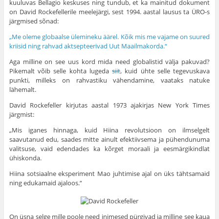
kuuluvas Bellagio keskuses ning tundub, et ka mainitud dokument
on David Rockefellerile meelejärgi, sest 1994. aastal lausus ta ÜRO-s
järgmised sõnad:
„Me oleme globaalse ülemineku äärel. Kõik mis me vajame on suured
kriisid ning rahvad aktsepteerivad Uut Maailmakorda.“
Aga milline on see uus kord mida need globalistid välja pakuvad?
Pikemalt võib selle kohta lugeda
siit
, kuid ühte selle tegevuskava
punkti, milleks on rahvastiku vähendamine, vaataks natuke
lähemalt.
David Rockefeller kirjutas aastal 1973 ajakirjas New York Times
järgmist:
„Mis iganes hinnaga, kuid Hiina revolutsioon on ilmselgelt
saavutanud edu, saades mitte ainult efektiivsema ja pühendunuma
valitsuse, vaid edendades ka kõrget moraali ja eesmärgikindlat
ühiskonda.
Hiina sotsiaalne eksperiment Mao juhtimise ajal on üks tähtsamaid
ning edukamaid ajaloos.“
On üsna selge mille poole need inimesed pürgivad ja milline see kaua