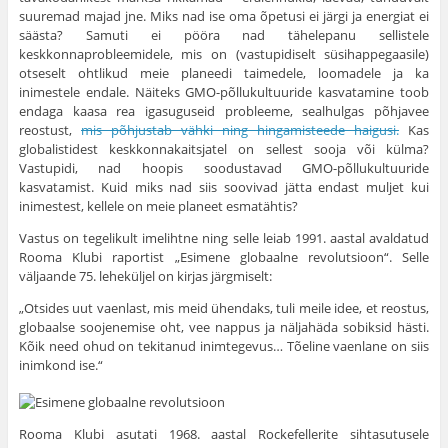
suuremad majad jne. Miks nad ise oma õpetusi ei järgi ja energiat ei
säästa? Samuti ei pööra nad tähelepanu sellistele
keskkonnaprobleemidele, mis on (vastupidiselt süsihappegaasile)
otseselt ohtlikud meie planeedi taimedele, loomadele ja ka
inimestele endale. Näiteks GMO-põllukultuuride kasvatamine toob
endaga kaasa rea igasuguseid probleeme, sealhulgas põhjavee
reostust,
mis põhjustab vähki ning hingamisteede haigusi.
Kas
globalistidest keskkonnakaitsjatel on sellest sooja või külma?
Vastupidi, nad hoopis soodustavad GMO-põllukultuuride
kasvatamist. Kuid miks nad siis soovivad jätta endast muljet kui
inimestest, kellele on meie planeet esmatähtis?
Vastus on tegelikult imelihtne ning selle leiab 1991. aastal avaldatud
Rooma Klubi raportist „Esimene globaalne revolutsioon“. Selle
väljaande 75. leheküljel on kirjas järgmiselt:
„Otsides uut vaenlast, mis meid ühendaks, tuli meile idee, et reostus,
globaalse soojenemise oht, vee nappus ja näljahäda sobiksid hästi.
Kõik need ohud on tekitanud inimtegevus… Tõeline vaenlane on siis
inimkond ise.“
Rooma Klubi asutati 1968. aastal Rockefellerite sihtasutusele