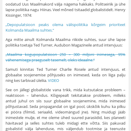
oodatud Uus Maailmakord välja nägema hakkaks. Politseiriik ja ühe
lapse poliitika nagu Hiinas. Veel mõned tsitaadid globalistidelt. Henry
Kissinger, 1974:
„Depopulatsioon peaks olema välispoliitika kõrgeim prioriteet
Kolmanda Maailma suhtes.“
Aga mitte ainult Kolmanda Maailma riikide suhtes, suur ühe lapse
poliitika toetaja Ted Turner, Audubon Magazineile antud intervjuus:
„Maailma kogupopulatsioon 250 – 300 miljoni inimesega, 95%
vähenemisega praeguselt tasemelt, oleks ideaalne.“
Samuti kinnitas Ted Turner Charlie Rosele antud intervjuus, et
globaalse soojenemise põhjuseks on inimesed, keda on liiga palju
ning kes tarbivad üleliia.
VIDEO
See on jällegi globalistide vana trikk, mida kutsutakse probleem –
reaktsioon – lahendus. Kõigepealt tekitatakse probleem, milleks
antud juhul on siis suur globaalne soojenemine, mida inimesed
põhjustavad. Seda propagandat on igal pool, ükskõik kuhu ka pilku
ei pööra (filmid, seriaalid, videomängud jne). Ning muidugi jääb
inimestele mulje, et me oleme ühed suured parasiidid, kes planeeti
hävitavad ja selles suhtes tuleb midagi ette võtta. Siis pakuvad
gobalistid välja lahenduse, mis väljendub tootmise ja teenuste