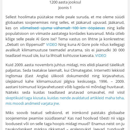
Joonis 1
Sellest hoolimata püütakse meile peale suruda, et me oleme süüdi
globaalses soojenemises ning selles, et jääkarud upuvad. Jääkarud,
kes on
võimelised ujuma vähemalt 100 km ööpäevas
ning kelle
populatsioon on viimaste aastatega kordades kasvanud. Mida ütleb
kõige selle peale Al Gore ise? Tema vastus on lihtne ja konkreetne:
„Debatt on lõppenud!“
VIDEO
Ning kuna Al Gore pole nõus kellegagi
avalikult kliimamuutuse teemadel arutama, siis ei jäänudki 30 000
teadlasel muud üle, kui ta lihtsalt kohtusse kaevata.
VIDEO
Kuid 2009. aasta novembris juhtus midagi, mis eliidi plaanid täielikult
paljastas. Seda teatakse laiemalt, kui Climategatei. Internetti lekkisid
Inglismaa (East Anglia) ülikooli dokumendid ning kirjavahetus,
ülejäänud kahe kliimamuutusi jälgiva keskusega. 1996. – 2009.
aastani toimunud kirjavahetusest võib lugeda nii mõndagi huvitavat.
Näiteks seda kuidas teadlased arutavad omavahel, mil viisil
skeptikuid taga kiusata, kuidas nende avaldatud artikleid maha teha,
mis moodi andmeid varjata jne.
Miks soovib teatud seltskond, et inimkond paistaks globaalse
soojenemise peamise süüdlasena? Kas nad hoolivad tõesti nii väga
loodusest või on selle taga hoopis midagi muud? Enamus neist on ju
tavakodanikest märksa rikkamad – eralennukid, laevad, tunduvalt