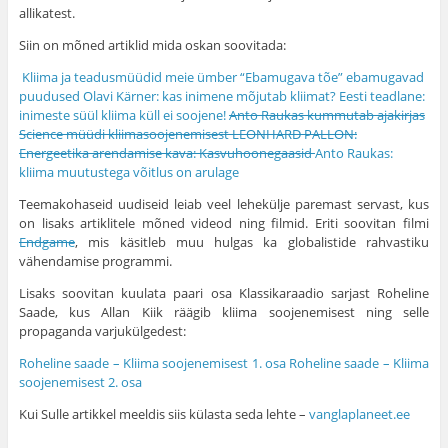
allikatest.
Siin on mõned artiklid mida oskan soovitada:
Kliima ja teadusmüüdid meie ümber
“Ebamugava tõe” ebamugavad
puudused
Olavi Kärner: kas inimene mõjutab kliimat?
Eesti teadlane:
inimeste süül kliima küll ei soojene!
Anto Raukas kummutab ajakirjas
Science müüdi kliimasoojenemisest
LEONHARD PALLON:
Energeetika arendamise kava: Kasvuhoonegaasid
Anto Raukas:
kliima muutustega võitlus on arulage
Teemakohaseid uudiseid leiab veel lehekülje paremast servast, kus
on lisaks artiklitele mõned videod ning filmid. Eriti soovitan filmi
Endgame
, mis käsitleb muu hulgas ka globalistide rahvastiku
vähendamise programmi.
Lisaks soovitan kuulata paari osa Klassikaraadio sarjast Roheline
Saade, kus Allan Kiik räägib kliima soojenemisest ning selle
propaganda varjukülgedest:
Roheline saade – Kliima soojenemisest 1. osa Roheline saade – Kliima
soojenemisest 2. osa
Kui Sulle artikkel meeldis siis külasta seda lehte –
vanglaplaneet.ee