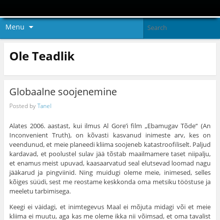
Menu
Ole Teadlik
Globaalne soojenemine
Posted by
Tanel
Alates 2006. aastast, kui ilmus Al Gore’i film „Ebamugav Tõde“ (An
Inconvenient Truth), on kõvasti kasvanud inimeste arv, kes on
veendunud, et meie planeedi kliima soojeneb katastroofiliselt. Paljud
kardavad, et poolustel sulav jää tõstab maailmamere taset niipalju,
et enamus meist upuvad, kaasaarvatud seal elutsevad loomad nagu
jääkarud ja pingviinid. Ning muidugi oleme meie, inimesed, selles
kõiges süüdi, sest me reostame keskkonda oma metsiku tööstuse ja
meeletu tarbimisega.
Keegi ei väidagi, et inimtegevus Maal ei mõjuta midagi või et meie
kliima ei muutu, aga kas me oleme ikka nii võimsad, et oma tavalist