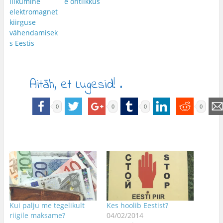
liikumine
e ohtlikkus
elektromagnet
kiirguse
vähendamisek
s Eestis
Aitäh, et Lugesid! .
0
0
0
0
Kui palju me tegelikult
Kes hoolib Eestist?
riigile maksame?
04/02/2014