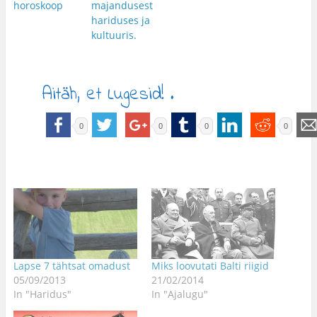
horoskoop
majandusest
hariduses ja
kultuuris.
Aitäh, et Lugesid! .
0
0
0
0
Lapse 7 tähtsat omadust
Miks loovutati Balti riigid
05/09/2013
21/02/2014
In "Haridus"
In "Ajalugu"