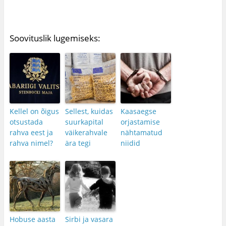
Soovituslik lugemiseks:
Kellel on õigus
Sellest, kuidas
Kaasaegse
otsustada
suurkapital
orjastamise
rahva eest ja
väikerahvale
nähtamatud
rahva nimel?
ära tegi
niidid
Hobuse aasta
Sirbi ja vasara