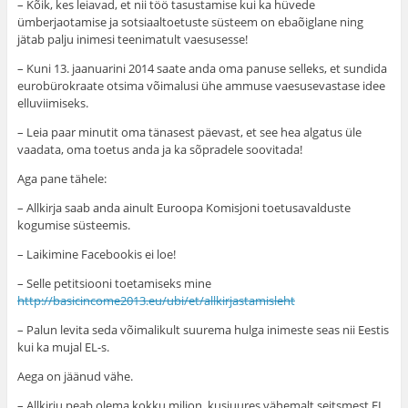
– Kõik, kes leiavad, et nii töö tasustamise kui ka hüvede
ümberjaotamise ja sotsiaaltoetuste süsteem on ebaõiglane ning
jätab palju inimesi teenimatult vaesusesse!
– Kuni 13. jaanuarini 2014 saate anda oma panuse selleks, et sundida
eurobürokraate otsima võimalusi ühe ammuse vaesusevastase idee
elluviimiseks.
– Leia paar minutit oma tänasest päevast, et see hea algatus üle
vaadata, oma toetus anda ja ka sõpradele soovitada!
Aga pane tähele:
– Allkirja saab anda ainult Euroopa Komisjoni toetusavalduste
kogumise süsteemis.
– Laikimine Facebookis ei loe!
– Selle petitsiooni toetamiseks mine
http://basicincome2013.eu/ubi/et/allkirjastamisleht
– Palun levita seda võimalikult suurema hulga inimeste seas nii Eestis
kui ka mujal EL-s.
Aega on jäänud vähe.
– Allkirju peab olema kokku miljon, kusjuures vähemalt seitsmest EL