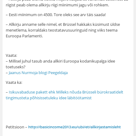
riigist peab olema allkirju riigi miinimumi jagu või rohkem.
– Eesti miinimum on 4500. Tore oleks see arv täis saada!
– Allkirju anname selle nimel, et Brüssel hakkaks küsimust üldse
menetlema, korraldaks teostatavusuuringuid ning viiks teema
Euroopa Parlamenti.
Vaata:
– Millisel juhul tasub anda allkiri Euroopa kodanikupalga idee
toetuseks?
–
Jaanus Nurmoja blogi Peegeldaja
Vaata ka:
–
Isikuvabaduse pakett ehk Milleks nõuda Brüsseli bürokraatidelt
tingimusteta põhisissetuleku idee läbitöötamist
Petitsioon –
http://basicincome2013.eu/ubi/et/allkirjastamisleht