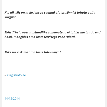
Kui nii, siis on meie lapsed saanud alates sünnist tohutu palju
kiirgust.
Mõistlike ja vastutustundlike vanematena ei tohiks me tunda end
hästi, mängides oma laste tervisega vene ruletti.
Miks me riskime oma laste tulevikuga?
–
kiirgusinfo.ee
14/12/2014