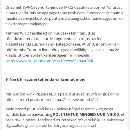
Dr Sameti (WHO) sõnul tähendab IARCi klassifikatsioon, et “ohutust
ei saa tagada, mis on aga väga terav probleem, arvestades et enamik
maailma rahvastikust on puutunud eluaeg kokku raadiosageduslike
elektromagnetväljadega.”
Mitmed WHO teadlased on nüüdseks kinnitanud, et
tõendusmaterjali on juurde kogunenud ja kiirgus tuleks
klassifitseerida suurema riski kategooriasse. Vt Dr. Anthony Milleri
pöördumist Toronto linnanõukogus, et wifikiirgus peaks olema 2A
klassis, st tõenäoliselt kantserogeenne inimesele:
https://www.youtube.com/watch?v=wARxnaxrRKk
9. Nõrk kiirgus ei tähenda väiksemat mõju
Mis puutub wifikiirguse sse, siis paljud ütlevad, et wifi kiirgus on nii
nõrk, et me ei peaks muretsema. Oleks see ometi tõsi!
Meie lapsed puutuvad kokku pideva nõrgal tasemel kiirgusega
tundide kaupa päevas ning
POLE TEHTUD MINGEID UURINGUID
, et
seda riski hinnata. Teadlased muretsevad rohkem kõikuva pulseeriva
digitaalse signaali pärast kui kiirguse tugevuse pärast.