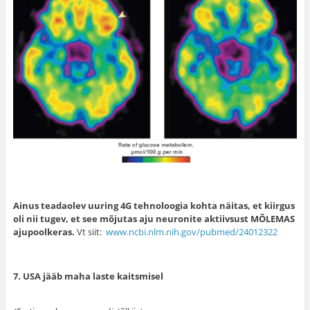
Ainus teadaolev uuring 4G tehnoloogia kohta näitas, et kiirgus
oli nii tugev, et see mõjutas aju neuronite aktiivsust MÕLEMAS
ajupoolkeras.
Vt siit:
www.ncbi.nlm.nih.gov/pubmed/24012322
7. USA jääb maha laste kaitsmisel