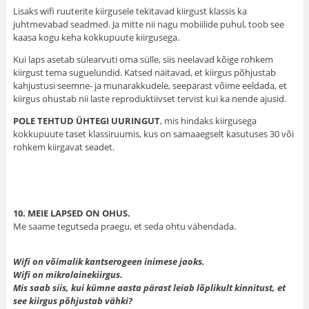
Lisaks wifi ruuterite kiirgusele tekitavad kiirgust klassis ka
juhtmevabad seadmed. Ja mitte nii nagu mobiilide puhul, toob see
kaasa kogu keha kokkupuute kiirgusega.
Kui laps asetab sülearvuti oma sülle, siis neelavad kõige rohkem
kiirgust tema suguelundid. Katsed näitavad, et kiirgus põhjustab
kahjustusi seemne- ja munarakkudele, seepärast võime eeldada, et
kiirgus ohustab nii laste reproduktiivset tervist kui ka nende ajusid.
POLE TEHTUD ÜHTEGI UURINGUT
, mis hindaks kiirgusega
kokkupuute taset klassiruumis, kus on samaaegselt kasutuses 30 või
rohkem kiirgavat seadet.
10. MEIE LAPSED ON OHUS.
Me saame tegutseda praegu, et seda ohtu vähendada.
Wifi on võimalik kantserogeen inimese jaoks.
Wifi on mikrolainekiirgus.
Mis saab siis, kui kümne aasta pärast leiab lõplikult kinnitust, et
see kiirgus põhjustab vähki?