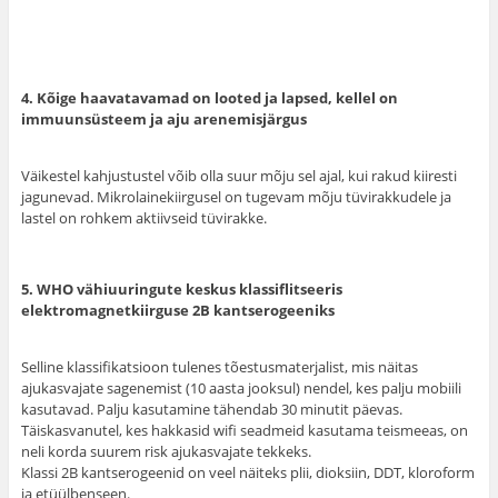
4. Kõige haavatavamad on looted ja lapsed, kellel on
immuunsüsteem ja aju arenemisjärgus
Väikestel kahjustustel võib olla suur mõju sel ajal, kui rakud kiiresti
jagunevad. Mikrolainekiirgusel on tugevam mõju tüvirakkudele ja
lastel on rohkem aktiivseid tüvirakke.
5. WHO vähiuuringute keskus klassiflitseeris
elektromagnetkiirguse 2B kantserogeeniks
Selline klassifikatsioon tulenes tõestusmaterjalist, mis näitas
ajukasvajate sagenemist (10 aasta jooksul) nendel, kes palju mobiili
kasutavad. Palju kasutamine tähendab 30 minutit päevas.
Täiskasvanutel, kes hakkasid wifi seadmeid kasutama teismeeas, on
neli korda suurem risk ajukasvajate tekkeks.
Klassi 2B kantserogeenid on veel näiteks plii, dioksiin, DDT, kloroform
ja etüülbenseen.