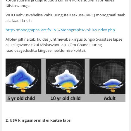
korda suurem ja kolju luuüdis kümme korda suurem võrreldes
täiskasvanuga.
WHO Rahvusvahelise Vähiuuringute Keskuse (IARC) monograafi saab
alla laadida siit:
http://monographs.iarc.fr/ENG/Monographs/vol102/index.php
Allolev pilt näitab, kuidas juhtmevaba kiirgus tungib 5-aastase lapse
ajju sügavamalt kui täiskasvanu ajju (Om Ghandi uuring
raadiosagedusliku kiirguse neeldumise kohta):
2. USA kiirgusnormid ei kaitse lapsi