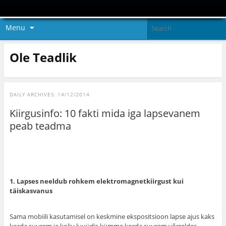
Menu
Ole Teadlik
DAILY ARCHIVES:
14/12/2014
Kiirgusinfo: 10 fakti mida iga lapsevanem
peab teadma
1. Lapses neeldub rohkem elektromagnetkiirgust kui
täiskasvanus
Sama mobiili kasutamisel on keskmine ekspositsioon lapse ajus kaks