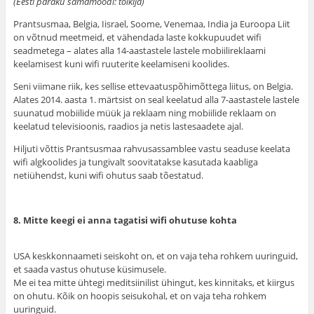
(Eesti paraku samamoodi: tõlkija)
Prantsusmaa, Belgia, Iisrael, Soome, Venemaa, India ja Euroopa Liit
on võtnud meetmeid, et vähendada laste kokkupuudet wifi
seadmetega – alates alla 14-aastastele lastele mobiilireklaami
keelamisest kuni wifi ruuterite keelamiseni koolides.
Seni viimane riik, kes sellise ettevaatuspõhimõttega liitus, on Belgia.
Alates 2014. aasta 1. märtsist on seal keelatud alla 7-aastastele lastele
suunatud mobiilide müük ja reklaam ning mobiilide reklaam on
keelatud televisioonis, raadios ja netis lastesaadete ajal.
Hiljuti võttis Prantsusmaa rahvusassamblee vastu seaduse keelata
wifi algkoolides ja tungivalt soovitatakse kasutada kaabliga
netiühendst, kuni wifi ohutus saab tõestatud.
8. Mitte keegi ei anna tagatisi wifi ohutuse kohta
USA keskkonnaameti seiskoht on, et on vaja teha rohkem uuringuid,
et saada vastus ohutuse küsimusele.
Me ei tea mitte ühtegi meditsiinilist ühingut, kes kinnitaks, et kiirgus
on ohutu. Kõik on hoopis seisukohal, et on vaja teha rohkem
uuringuid.