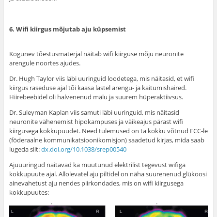
6. Wifi kiirgus mõjutab aju küpsemist
Kogunev tõestusmaterjal näitab wifi kiirguse mõju neuronite
arengule noortes ajudes.
Dr. Hugh Taylor viis läbi uuringuid loodetega, mis näitasid, et wifi
kiirgus raseduse ajal tõi kaasa lastel arengu- ja käitumishäired.
Hiirebeebidel oli halvenenud mälu ja suurem hüperaktiivsus.
Dr. Suleyman Kaplan viis samuti läbi uuringuid, mis näitasid
neuronite vähenemist hipokampuses ja väikeajus pärast wifi
kiirgusega kokkupuudet. Need tulemused on ta kokku võtnud FCC-le
(föderaalne kommunikatsioonikomisjon) saadetud kirjas, mida saab
lugeda siit:
dx.doi.org/10.1038/srep00540
Ajuuuringud näitavad ka muutunud elektrilist tegevust wifiga
kokkupuute ajal. Allolevatel aju piltidel on näha suurenenud glükoosi
ainevahetust aju nendes piirkondades, mis on wifi kiirgusega
kokkupuutes: