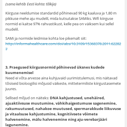
(sama kehtib Eesti kohta: tõlkija)
Kiirguse neeldumise standardid põhinevad 90 kg kaaluva ja 1,80 m
pikkuse mehe aju mudelil, mida kutsutakse SAMiks. Wifi kiirguse
normid ei kaitse 97% rahvastikust, kelle pea on väiksem kui sellel
mudelil.
SAMi ja normide leidmise kohta loe pikemalt siit:
http://informahealthcare.com/doi/abs/10.3109/15368378.2011.62282
7
3. Praegused kiirgusnormid põhinevad üksnes kudede
kuumenemisel
Need ei võta arvesse aina kuhjuvaid uurimistulemusi, mis näitavad
tõsiseid bioloogilisi mõjusid väikeste, mittetermiliste kiirgustasemete
juures.
Sellised mõjud on näiteks:
DNA kahjustused, unehäired,
ajuaktiivsuse muutumine, vähkihaigestumuse sagenemine,
rakumuutused, nahakoe muutused, spermarakkude liikuvuse
ja vitaalsuse kahjustumine, kognitiivsete võimete
halvenemine, mälu halvenemine ning aju-verebarjääri
lagunemine.