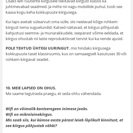
Lisaks wifi ruuterite kiirgusele tekitavad kiirgust klassis ka
juhtmevabad seadmed. Ja mitte nii nagu mobiilide puhul, toob see
kaasa kogu keha kokkupuute kiirgusega.
Kui laps asetab sülearvuti oma sülle, siis neelavad kõige rohkem
kiirgust tema suguelundid. Katsed näitavad, et kiirgus põhjustab
kahjustusi seemne- ja munarakkudele, seepärast võime eeldada, et
kiirgus ohustab nii laste reproduktiivset tervist kui ka nende ajusid.
POLE TEHTUD ÜHTEGI UURINGUT
, mis hindaks kiirgusega
kokkupuute taset klassiruumis, kus on samaaegselt kasutuses 30 või
rohkem kiirgavat seadet.
10. MEIE LAPSED ON OHUS.
Me saame tegutseda praegu, et seda ohtu vähendada.
Wifi on võimalik kantserogeen inimese jaoks.
Wifi on mikrolainekiirgus.
Mis saab siis, kui kümne aasta pärast leiab lõplikult kinnitust, et
see kiirgus põhjustab vähki?