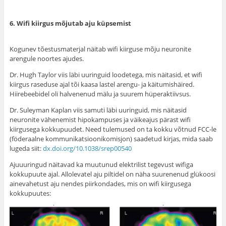
6. Wifi kiirgus mõjutab aju küpsemist
Kogunev tõestusmaterjal näitab wifi kiirguse mõju neuronite
arengule noortes ajudes.
Dr. Hugh Taylor viis läbi uuringuid loodetega, mis näitasid, et wifi
kiirgus raseduse ajal tõi kaasa lastel arengu- ja käitumishäired.
Hiirebeebidel oli halvenenud mälu ja suurem hüperaktiivsus.
Dr. Suleyman Kaplan viis samuti läbi uuringuid, mis näitasid
neuronite vähenemist hipokampuses ja väikeajus pärast wifi
kiirgusega kokkupuudet. Need tulemused on ta kokku võtnud FCC-le
(föderaalne kommunikatsioonikomisjon) saadetud kirjas, mida saab
lugeda siit:
dx.doi.org/10.1038/srep00540
Ajuuuringud näitavad ka muutunud elektrilist tegevust wifiga
kokkupuute ajal. Allolevatel aju piltidel on näha suurenenud glükoosi
ainevahetust aju nendes piirkondades, mis on wifi kiirgusega
kokkupuutes: