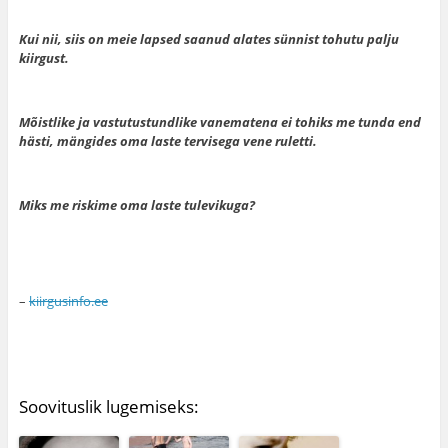
Kui nii, siis on meie lapsed saanud alates sünnist tohutu palju
kiirgust.
Mõistlike ja vastutustundlike vanematena ei tohiks me tunda end
hästi, mängides oma laste tervisega vene ruletti.
Miks me riskime oma laste tulevikuga?
–
kiirgusinfo.ee
Soovituslik lugemiseks: