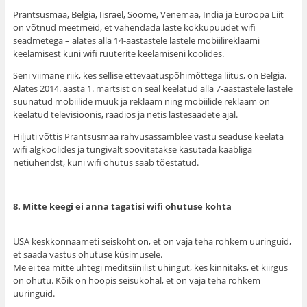
Prantsusmaa, Belgia, Iisrael, Soome, Venemaa, India ja Euroopa Liit
on võtnud meetmeid, et vähendada laste kokkupuudet wifi
seadmetega – alates alla 14-aastastele lastele mobiilireklaami
keelamisest kuni wifi ruuterite keelamiseni koolides.
Seni viimane riik, kes sellise ettevaatuspõhimõttega liitus, on Belgia.
Alates 2014. aasta 1. märtsist on seal keelatud alla 7-aastastele lastele
suunatud mobiilide müük ja reklaam ning mobiilide reklaam on
keelatud televisioonis, raadios ja netis lastesaadete ajal.
Hiljuti võttis Prantsusmaa rahvusassamblee vastu seaduse keelata
wifi algkoolides ja tungivalt soovitatakse kasutada kaabliga
netiühendst, kuni wifi ohutus saab tõestatud.
8. Mitte keegi ei anna tagatisi wifi ohutuse kohta
USA keskkonnaameti seiskoht on, et on vaja teha rohkem uuringuid,
et saada vastus ohutuse küsimusele.
Me ei tea mitte ühtegi meditsiinilist ühingut, kes kinnitaks, et kiirgus
on ohutu. Kõik on hoopis seisukohal, et on vaja teha rohkem
uuringuid.