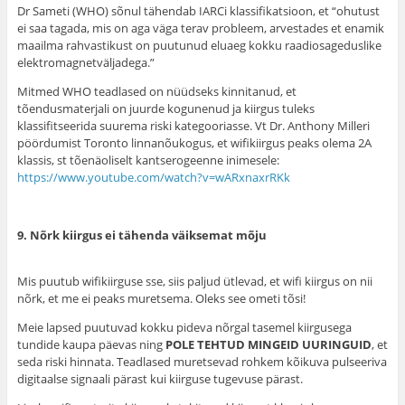
Dr Sameti (WHO) sõnul tähendab IARCi klassifikatsioon, et “ohutust
ei saa tagada, mis on aga väga terav probleem, arvestades et enamik
maailma rahvastikust on puutunud eluaeg kokku raadiosageduslike
elektromagnetväljadega.”
Mitmed WHO teadlased on nüüdseks kinnitanud, et
tõendusmaterjali on juurde kogunenud ja kiirgus tuleks
klassifitseerida suurema riski kategooriasse. Vt Dr. Anthony Milleri
pöördumist Toronto linnanõukogus, et wifikiirgus peaks olema 2A
klassis, st tõenäoliselt kantserogeenne inimesele:
https://www.youtube.com/watch?v=wARxnaxrRKk
9. Nõrk kiirgus ei tähenda väiksemat mõju
Mis puutub wifikiirguse sse, siis paljud ütlevad, et wifi kiirgus on nii
nõrk, et me ei peaks muretsema. Oleks see ometi tõsi!
Meie lapsed puutuvad kokku pideva nõrgal tasemel kiirgusega
tundide kaupa päevas ning
POLE TEHTUD MINGEID UURINGUID
, et
seda riski hinnata. Teadlased muretsevad rohkem kõikuva pulseeriva
digitaalse signaali pärast kui kiirguse tugevuse pärast.