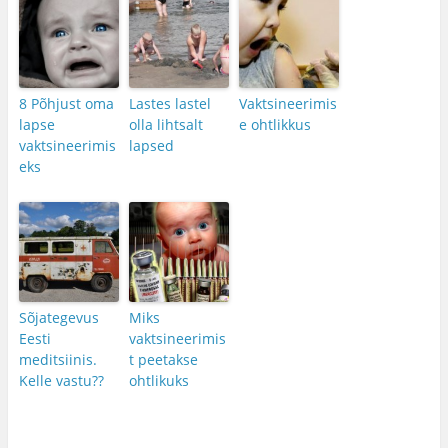
8 Põhjust oma
Lastes lastel
Vaktsineerimis
lapse
olla lihtsalt
e ohtlikkus
vaktsineerimis
lapsed
eks
Sõjategevus
Miks
Eesti
vaktsineerimis
meditsiinis.
t peetakse
Kelle vastu??
ohtlikuks