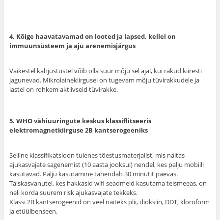
4. Kõige haavatavamad on looted ja lapsed, kellel on
immuunsüsteem ja aju arenemisjärgus
Väikestel kahjustustel võib olla suur mõju sel ajal, kui rakud kiiresti
jagunevad. Mikrolainekiirgusel on tugevam mõju tüvirakkudele ja
lastel on rohkem aktiivseid tüvirakke.
5. WHO vähiuuringute keskus klassiflitseeris
elektromagnetkiirguse 2B kantserogeeniks
Selline klassifikatsioon tulenes tõestusmaterjalist, mis näitas
ajukasvajate sagenemist (10 aasta jooksul) nendel, kes palju mobiili
kasutavad. Palju kasutamine tähendab 30 minutit päevas.
Täiskasvanutel, kes hakkasid wifi seadmeid kasutama teismeeas, on
neli korda suurem risk ajukasvajate tekkeks.
Klassi 2B kantserogeenid on veel näiteks plii, dioksiin, DDT, kloroform
ja etüülbenseen.