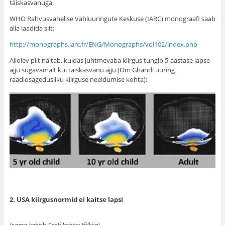
täiskasvanuga.
WHO Rahvusvahelise Vähiuuringute Keskuse (IARC) monograafi saab
alla laadida siit:
http://monographs.iarc.fr/ENG/Monographs/vol102/index.php
Allolev pilt näitab, kuidas juhtmevaba kiirgus tungib 5-aastase lapse
ajju sügavamalt kui täiskasvanu ajju (Om Ghandi uuring
raadiosagedusliku kiirguse neeldumise kohta):
2. USA kiirgusnormid ei kaitse lapsi