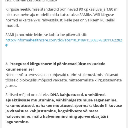
(sama kehtib Eesti kohta: tõlkija)
Kiirguse neeldumise standardid põhinevad 90 kg kaaluva ja 1,80 m
pikkuse mehe aju mudelil, mida kutsutakse SAMiks. Wifi kiirguse
normid ei kaitse 97% rahvastikust, kelle pea on väiksem kui sellel
mudelil.
SAMi ja normide leidmise kohta loe pikemalt siit:
http://informahealthcare.com/doi/abs/10.3109/15368378.2011.62282
7
3. Praegused kiirgusnormid põhinevad üksnes kudede
kuumenemisel
Need ei võta arvesse aina kuhjuvaid uurimistulemusi, mis näitavad
tõsiseid bioloogilisi mõjusid väikeste, mittetermiliste kiirgustasemete
juures.
Sellised mõjud on näiteks:
DNA kahjustused, unehäired,
ajuaktiivsuse muutumine, vähkihaigestumuse sagenemine,
rakumuutused, nahakoe muutused, spermarakkude liikuvuse
ja vitaalsuse kahjustumine, kognitiivsete võimete
halvenemine, mälu halvenemine ning aju-verebarjääri
lagunemine.