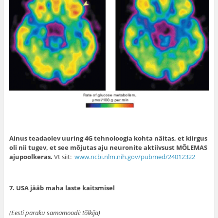
Ainus teadaolev uuring 4G tehnoloogia kohta näitas, et kiirgus
oli nii tugev, et see mõjutas aju neuronite aktiivsust MÕLEMAS
ajupoolkeras.
Vt siit:
www.ncbi.nlm.nih.gov/pubmed/24012322
7. USA jääb maha laste kaitsmisel
(Eesti paraku samamoodi: tõlkija)