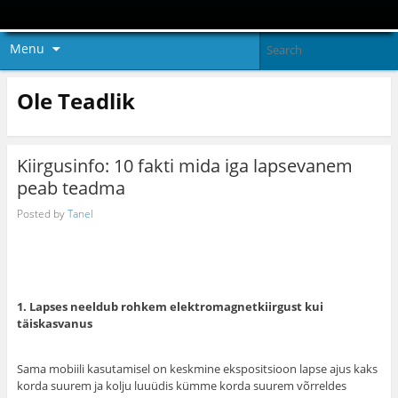
Menu
Ole Teadlik
Kiirgusinfo: 10 fakti mida iga lapsevanem
peab teadma
Posted by
Tanel
1. Lapses neeldub rohkem elektromagnetkiirgust kui
täiskasvanus
Sama mobiili kasutamisel on keskmine ekspositsioon lapse ajus kaks
korda suurem ja kolju luuüdis kümme korda suurem võrreldes