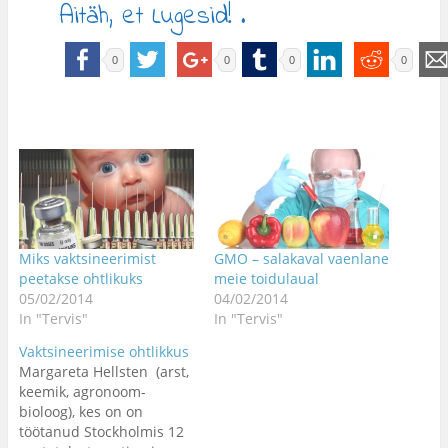
Aitäh, et Lugesid! .
0
0
0
0
Miks vaktsineerimist
GMO – salakaval vaenlane
peetakse ohtlikuks
meie toidulaual
05/02/2014
04/02/2014
In "Tervis"
In "Tervis"
Vaktsineerimise ohtlikkus
Margareta Hellsten (arst,
keemik, agronoom-
bioloog), kes on on
töötanud Stockholmis 12