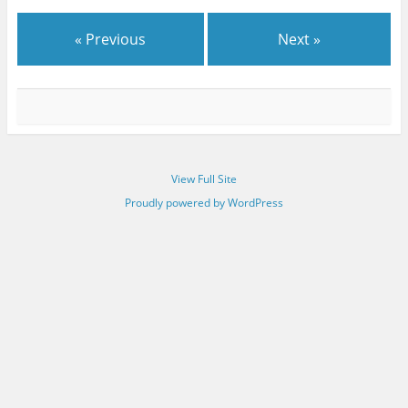
(WHO) poolt
kantserogeenseks
« Previous
Next »
tunnistatud rohkem kui 2
aastat tagasi, ei ole Eesti
riik selles küsimuses
siiani midagi ette võtnud.
Pigem on hoiak hoopis…
View Full Site
Proudly powered by WordPress