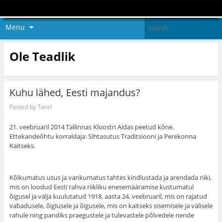
Menu
Ole Teadlik
Kuhu lähed, Eesti majandus?
Posted by
Tanel
21. veebruaril 2014 Tallinnas Kloostri Aidas peetud kõne.
Ettekandeõhtu korraldaja: Sihtasutus Traditsiooni ja Perekonna
Kaitseks.
Kõikumatus usus ja vankumatus tahtes kindlustada ja arendada riiki,
mis on loodud Eesti rahva riikliku enesemääramise kustumatul
õigusel ja välja kuulutatud 1918. aasta 24. veebruaril, mis on rajatud
vabadusele, õiglusele ja õigusele, mis on kaitseks sisemisele ja välisele
rahule ning pandiks praegustele ja tulevastele põlvedele nende