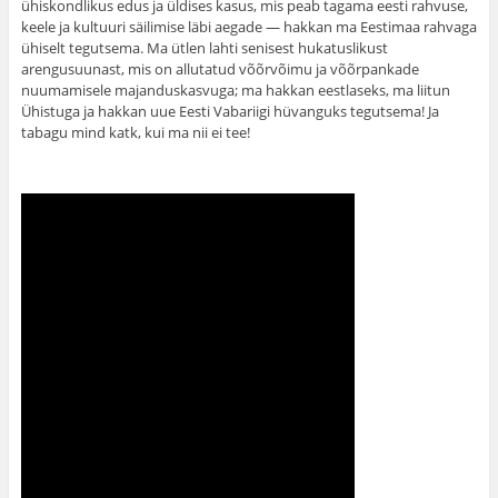
ühiskondlikus edus ja üldises kasus, mis peab tagama eesti rahvuse,
keele ja kultuuri säilimise läbi aegade — hakkan ma Eestimaa rahvaga
ühiselt tegutsema. Ma ütlen lahti senisest hukatuslikust
arengusuunast, mis on allutatud võõrvõimu ja võõrpankade
nuumamisele majanduskasvuga; ma hakkan eestlaseks, ma liitun
Ühistuga ja hakkan uue Eesti Vabariigi hüvanguks tegutsema! Ja
tabagu mind katk, kui ma nii ei tee!