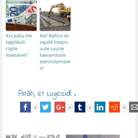
Kui palju me
Rail Baltica on
tegelikult
vajalik hoopis
riigile
uute suurte
maksame?
kaevanduste
teenindamisek
s?
Aitäh, et Lugesid! .
0
0
0
0