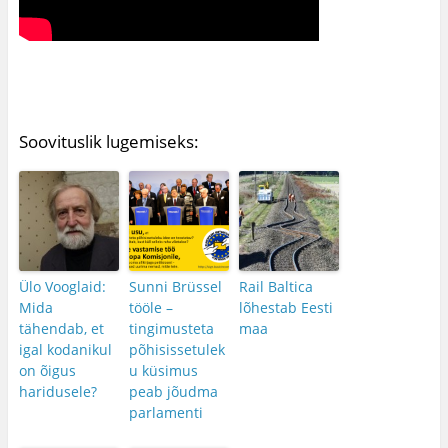
Soovituslik lugemiseks:
Ülo Vooglaid:
Sunni Brüssel
Rail Baltica
Mida
tööle –
lõhestab Eesti
tähendab, et
tingimusteta
maa
igal kodanikul
põhisissetulek
on õigus
u küsimus
haridusele?
peab jõudma
parlamenti