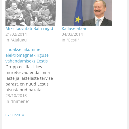
Miks loovutati Balti riigid
Kallase afäär
21/02/2014
04/03/2014
In "Ajalugu"
In "Eesti"
Luuakse liikumine
elektromagnetkiirguse
vähendamiseks Eestis
Grupp eestlasi, kes
muretsevad enda, oma
laste ja lastelaste tervise
pärast, on nüüd Eestis
otsustanud hakata
elektromagnetkiirguse
23/10/2013
teemaga tegelema, sest
In "Inimene"
hoolimata sellest, et
elektromagnetkiirgus on
07/03/2014
Maailma
Terviseorganisatsiooni